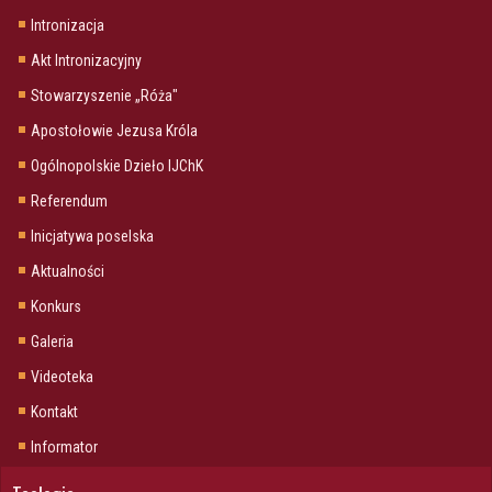
Intronizacja
Akt Intronizacyjny
Stowarzyszenie „Róża"
Apostołowie Jezusa Króla
Ogólnopolskie Dzieło IJChK
Referendum
Inicjatywa poselska
Aktualności
Konkurs
Galeria
Videoteka
Kontakt
Informator