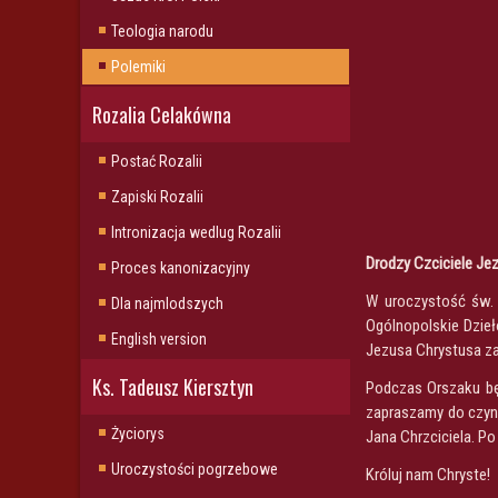
Teologia narodu
Polemiki
Rozalia Celakówna
Postać Rozalii
Zapiski Rozalii
Intronizacja wedlug Rozalii
Drodzy Czciciele Je
Proces kanonizacyjny
W uroczystość św. 
Dla najmlodszych
Ogólnopolskie Dzieł
English version
Jezusa Chrystusa za 
Ks. Tadeusz Kiersztyn
Podczas Orszaku bę
zapraszamy do czyn
Życiorys
Jana Chrzciciela. P
Uroczystości pogrzebowe
Króluj nam Chryste!