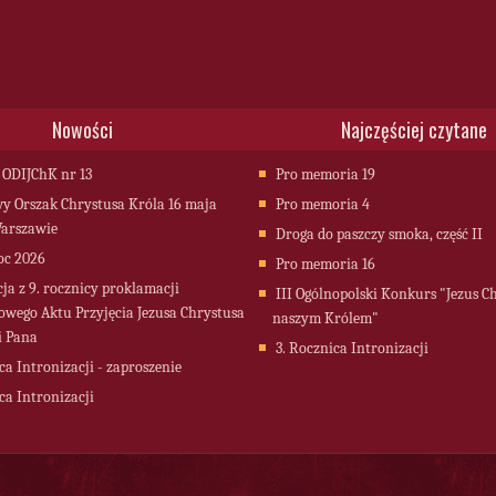
Nowości
Najczęściej czytane
 ODIJChK nr 13
Pro memoria 19
 Orszak Chrystusa Króla 16 maja
Pro memoria 4
arszawie
Droga do paszczy smoka, część II
oc 2026
Pro memoria 16
cja z 9. rocznicy proklamacji
III Ogólnopolski Konkurs "Jezus C
owego Aktu Przyjęcia Jezusa Chrystusa
naszym Królem"
i Pana
3. Rocznica Intronizacji
ca Intronizacji - zaproszenie
ca Intronizacji