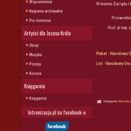
Wspomnienia
W imieniu Zarządu i 
Nagrania archiwalne
Przewodni
Pro memoria
Prof. dr hab. 
Artyści dla Jezusa Króla
Obraz
Plakat - Narodowy 
Muzyka
List - Narodowy Ors
Poezja
Korona
Księgarnia
Księgarnia
Kategoria:
Aktualno
Intronizacja.pl na facebook-u