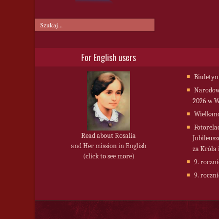
For English users
Biuletyn
Narodowy
2026 w W
Wielkan
Fotorela
Read about Rosalia
Jubileusz
and Her mission in English
za Króla 
(click to see more)
9. roczni
9. roczni