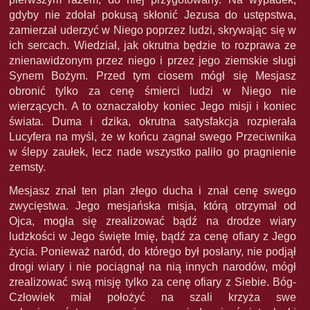
gdyby nie zdołał pokusą skłonić Jezusa do ustępstwa,
zamierzał uderzyć w Niego poprzez ludzi, skrywając się w
ich sercach. Wiedział, jak okrutna będzie to rozprawa ze
znienawidzonym przez niego i przez jego ziemskie sługi
Synem Bożym. Przed tym ciosem mógł się Mesjasz
obronić tylko za cenę śmierci ludzi w Niego nie
wierzących. A to oznaczałoby koniec Jego misji i koniec
świata. Duma i dzika, okrutna satysfakcja rozpierała
Lucyfera na myśl, że w końcu zagnał swego Przeciwnika
w ślepy zaułek, lecz nade wszystko paliło go pragnienie
zemsty.
Mesjasz znał ten plan złego ducha i znał cenę swego
zwycięstwa. Jego mesjańska misja, którą otrzymał od
Ojca, mogła się zrealizować bądź na drodze wiary
ludzkości w Jego święte Imię, bądź za cenę ofiary z Jego
życia. Ponieważ naród, do którego był posłany, nie podjął
drogi wiary i nie pociągnął na nią innych narodów, mógł
zrealizować swą misję tylko za cenę ofiary z Siebie. Bóg-
Człowiek miał położyć na szali krzyża swe