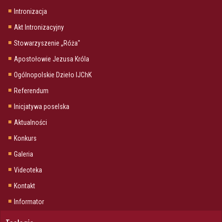
Intronizacja
Akt Intronizacyjny
Stowarzyszenie „Róża"
Apostołowie Jezusa Króla
Ogólnopolskie Dzieło IJChK
Referendum
Inicjatywa poselska
Aktualności
Konkurs
Galeria
Videoteka
Kontakt
Informator