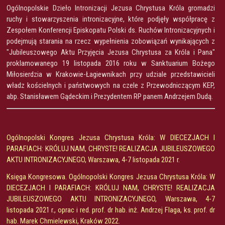
Ogólnopolskie Dzieło Intronizacji Jezusa Chrystusa Króla gromadzi
ruchy i stowarzyszenia intronizacyjne, które podjęły współpracę z
Zespołem Konferencji Episkopatu Polski ds. Ruchów Intronizacyjnych i
podejmują starania na rzecz wypełnienia zobowiązań wynikających z
"Jubileuszowego Aktu Przyjęcia Jezusa Chrystusa za Króla i Pana"
proklamowanego 19 listopada 2016 roku w Sanktuarium Bożego
Miłosierdzia w Krakowie-Łagiewnikach przy udziale przedstawicieli
władz kościelnych i państwowych na czele z Przewodniczącym KEP,
abp. Stanisławem Gądeckim i Prezydentem RP panem Andrzejem Dudą.
Ogólnopolski Kongres Jezusa Chrystusa Króla: W DIECEZJACH I
PARAFIACH: KRÓLUJ NAM, CHRYSTE! REALIZACJA JUBILEUSZOWEGO
AKTU INTRONIZACYJNEGO, Warszawa, 4-7 listopada 2021 r.
Księga Kongresowa. Ogólnopolski Kongres Jezusa Chrystusa Króla: W
DIECEZJACH I PARAFIACH: KRÓLUJ NAM, CHRYSTE! REALIZACJA
JUBILEUSZOWEGO AKTU INTRONIZACYJNEGO, Warszawa, 4-7
listopada 2021 r., oprac i red. prof. dr hab. inż. Andrzej Flaga, ks. prof. dr
hab. Marek Chmielewski, Kraków 2022.