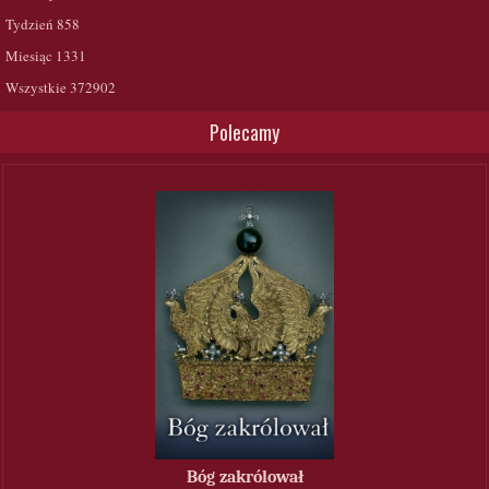
Tydzień
858
Miesiąc
1331
Wszystkie
372902
Polecamy
Bóg zakrólował