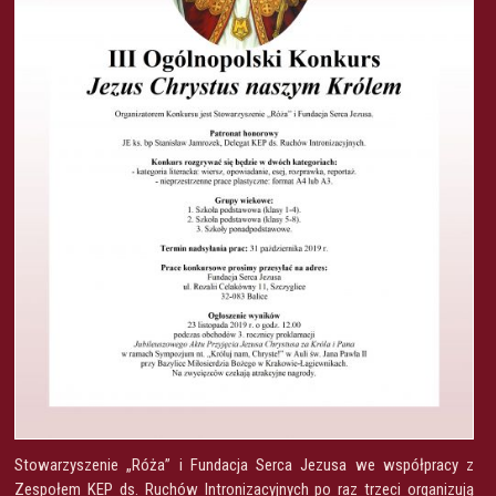
Stowarzyszenie „Róża” i Fundacja Serca Jezusa we współpracy z
Zespołem KEP ds. Ruchów Intronizacyjnych po raz trzeci organizują