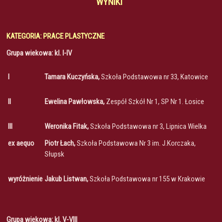
WYNIKI
KATEGORIA: PRACE PLASTYCZNE
Grupa wiekowa: kl. I-IV
I
Tamara Kuczyńska,
Szkoła Podstawowa nr 33, Katowice
II
Ewelina Pawłowska,
Zespół Szkół Nr 1, SP Nr 1. Łosice
III
Weronika Fitak,
Szkoła Podstawowa nr 3, Lipnica Wielka
ex aequo
Piotr Łach,
Szkoła Podstawowa Nr 3 im. J.Korczaka,
Słupsk
wyróżnienie
Jakub Listwan,
Szkoła Podstawowa nr 155 w Krakowie
Grupa wiekowa: kl. V-VIII