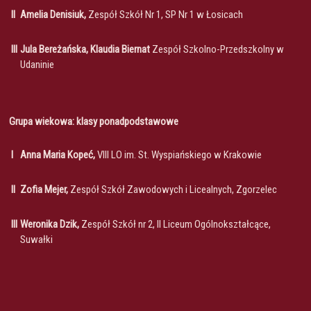
II
Amelia Denisiuk,
Zespół Szkół Nr 1, SP Nr 1 w Łosicach
III
Jula Bereżańska, Klaudia Biernat
Zespół Szkolno-Przedszkolny w
Udaninie
Grupa wiekowa: klasy ponadpodstawowe
I
Anna Maria Kopeć,
VIII LO im. St. Wyspiańskiego w Krakowie
II
Zofia Mejer,
Zespół Szkół Zawodowych i Licealnych, Zgorzelec
III
Weronika Dzik,
Zespół Szkół nr 2, II Liceum Ogólnokształcące,
Suwałki