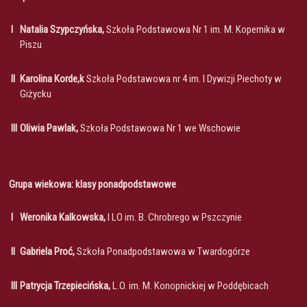
I
Natalia Szypczyńska,
Szkoła Podstawowa Nr 1 im. M. Kopernika w
Piszu
II
Karolina Korde,k
Szkoła Podstawowa nr 4 im. I Dywizji Piechoty w
Giżycku
III
Oliwia Pawlak,
Szkoła Podstawowa Nr 1 we Wschowie
Grupa wiekowa: klasy ponadpodstawowe
I
Weronika Kalkowska,
I LO im. B. Chrobrego w Pszczynie
II
Gabriela Proć,
Szkoła Ponadpodstawowa w Twardogórze
III
Patrycja Trzepiecińska,
L.O. im. M. Konopnickiej w Poddębicach