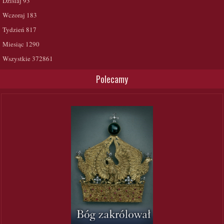
Dzisiaj
93
Wczoraj
183
Tydzień
817
Miesiąc
1290
Wszystkie
372861
Polecamy