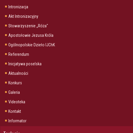
Intronizacja
Akt Intronizacyjny
Stowarzyszenie „Róża"
Apostołowie Jezusa Króla
Ogólnopolskie Dzieło IJChK
Referendum
Inicjatywa poselska
Aktualności
Konkurs
Galeria
Videoteka
Kontakt
Informator