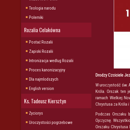
Teologia narodu
Polemiki
Rozalia Celakówna
Postać Rozalii
Zapiski Rozalii
Intronizacja wedlug Rozalii
Proces kanonizacyjny
Drodzy Czciciele Je
Dla najmlodszych
W uroczystość św. A
English version
Króla. Orszak ten 
ramach Wielkiej No
Ks. Tadeusz Kiersztyn
Chrystusa za Króla i
Życiorys
Podczas Orszaku b
Ojczyznę. Wszystki
Uroczystości pogrzebowe
Orszaku Chrystusa 