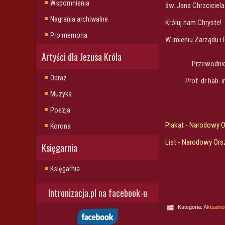
Wspomnienia
św. Jana Chrzciciel
Nagrania archiwalne
Króluj nam Chryste!
Pro memoria
W imieniu Zarządu i 
Artyści dla Jezusa Króla
Przewodni
Obraz
Prof. dr hab. 
Muzyka
Poezja
Plakat - Narodowy 
Korona
List - Narodowy Ors
Księgarnia
Księgarnia
Intronizacja.pl na facebook-u
Kategoria:
Aktualno