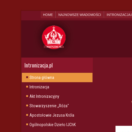
HOME
NAJNOWSZE WIADOMOŚCI
INTRONIZACJA.
Intronizacja.pl
Strona główna
Intronizacja
Akt Intronizacyjny
Stowarzyszenie „Róża"
Apostołowie Jezusa Króla
Ogólnopolskie Dzieło IJChK