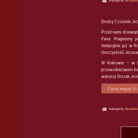
Kategoria:
Aktualno
Drodzy Czciciele Je
Przed nami dziewiąt
Pana. Pragniemy p
tradycyjnie już w 
Uroczystość Jezusa
W Krakowie – w Ba
przewodnictwem ks.
wyruszy Orszak Jezu
Czytaj więcej: 9. 
Kategoria:
Aktualno