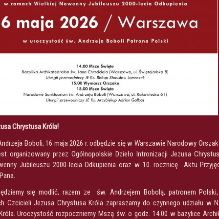
zusa Chrystusa Króla!
ndrzeja Boboli, 16 maja 2026 r. odbędzie się w Warszawie Narodowy Orszak
jest organizowany przez Ogólnopolskie Dzieło Intronizacji Jezusa Chrystu
wenny Jubileuszu 2000-lecia Odkupienia oraz w 10. rocznicę Aktu Przyję
 Pana.
ędziemy się modlić, razem ze św. Andrzejem Bobolą, patronem Polski
ch Czcicieli Jezusa Chrystusa Króla zapraszamy do czynnego udziału w
Króla. Uroczystość rozpoczniemy Mszą św. o godz. 14.00 w bazylice Archik