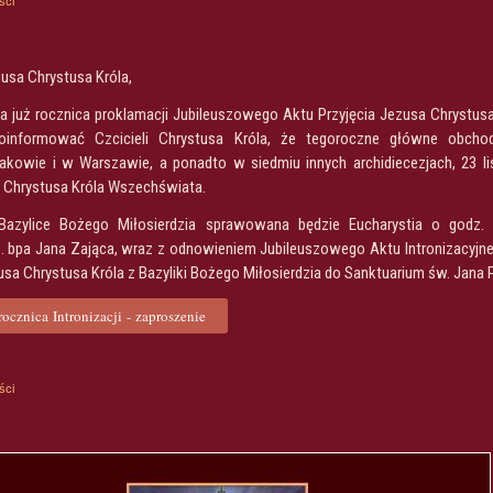
ści
zusa Chrystusa Króla,
a już rocznica proklamacji Jubileuszowego Aktu Przyjęcia Jezusa Chrystusa
oinformować Czcicieli Chrystusa Króla, że tegoroczne główne obcho
Krakowie i w Warszawie, a ponadto w siedmiu innych archidiecezjach, 23 l
 Chrystusa Króla Wszechświata.
zylice Bożego Miłosierdzia sprawowana będzie Eucharystia o godz. 
 bpa Jana Zająca, wraz z odnowieniem Jubileuszowego Aktu Intronizacyjneg
sa Chrystusa Króla z Bazyliki Bożego Miłosierdzia do Sanktuarium św. Jana P
rocznica Intronizacji - zaproszenie
ści