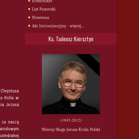
Komunikat
List Pasterski
Nowenna
Akt Intronizacyjny - więcej...
Ks. Tadeusz Kiersztyn
 Chrystusa
sa Króla w
cia Jezusa
(1945-2012)
, za naszą
 Narodowym
Wierny Sługa Jezusa Króla Polski
atedralnej