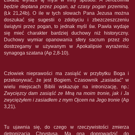
będzie deptana przez pogan, aż czasy pogan przeminą.
(Łk 21,24b). O ile w tych słowach Pana Jezusa można
doszukać się sugestii o zdobyciu i zbezczeszczeniu
świątyni przez pogan, to jednak myśl św. Pawła wydaje
się mieć charakter bardziej duchowy niż historyczny.
Duchowy wymiar opanowania sfery sacrum przez zło
dostrzegamy w używanym w Apokalipsie wyrażeniu:
synagoga szatana (Ap 2,8-10).
Człowiek nieprawości ma zasiąść w przybytku Boga i
przekonywać, że jest Bogiem. Czasownik „zasiadać” w
wielu miejscach Biblii wskazuje na intronizację, np.:
Zwycięzcy dam zasiąść ze Mną na moim tronie, jak i Ja
zwyciężyłem i zasiadłem z mym Ojcem na Jego tronie
(Ap
3,21).
Tu ujawnia się, do czego w rzeczywistości zmierza
detronizacja Chrystusa. Ma ona doprowadzić do