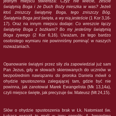
jednym miejscu stwierdza:
C
zyż nie wiecie, żeście
świątynią Boga i że Duch Boży mieszka w was? Jeżeli
ktoś zniszczy świątynię Boga, tego zniszczy Bóg.
Świątynia Boga jest święta, a wy nią jesteście
(1 Kor 3,16-
17). Oraz na innym miejscu dodaje:
Co wreszcie łączy
świątynię Boga z bożkami? Bo my jesteśmy świątynią
Boga żywego
(2 Kor 6,16). Uważam, że tego bardzo
osobistego wymiaru nie powinniśmy pominąć w naszych
rozważaniach.
Opanowanie świątyni przez siły zła zapowiedział już sam
Pan Jezus, gdy w słowach skierowanych do uczniów w
bezpośrednim nawiązaniu do proroka Daniela mówił o
ohydzie spustoszenia zalegającej tam, gdzie być nie
powinna, jak zanotował Marek Ewangelista (Mk 13,14a),
czyli miejsce święte, jak precyzuje św. Mateusz (Mt 24,15).
Słów o ohydzie spustoszenia brak w Łk. Natomiast św.
Łukasz wyraził tę myśl w inny sposób:
A Jerozolima