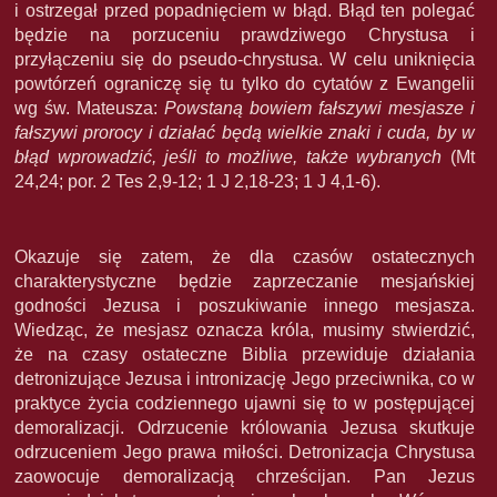
i ostrzegał przed popadnięciem w błąd. Błąd ten polegać
będzie na porzuceniu prawdziwego Chrystusa i
przyłączeniu się do pseudo-chrystusa. W celu uniknięcia
powtórzeń ograniczę się tu tylko do cytatów z Ewangelii
wg św. Mateusza:
Powstaną bowiem fałszywi mesjasze i
fałszywi prorocy i działać będą wielkie znaki i cuda, by w
błąd wprowadzić, jeśli to możliwe, także wybranych
(Mt
24,24; por. 2 Tes 2,9-12; 1 J 2,18-23; 1 J 4,1-6).
Okazuje się zatem, że dla czasów ostatecznych
charakterystyczne będzie zaprzeczanie mesjańskiej
godności Jezusa i poszukiwanie innego mesjasza.
Wiedząc, że mesjasz oznacza króla, musimy stwierdzić,
że na czasy ostateczne Biblia przewiduje działania
detronizujące Jezusa i intronizację Jego przeciwnika, co w
praktyce życia codziennego ujawni się to w postępującej
demoralizacji. Odrzucenie królowania Jezusa skutkuje
odrzuceniem Jego prawa miłości. Detronizacja Chrystusa
zaowocuje demoralizacją chrześcijan. Pan Jezus