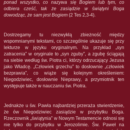
ponad wszystko, co nazywa się Bogiem lub tym, co
odbiera cześć, tak że zasiądzie w świątyni Boga
dowodząc, że sam jest Bogiem
(2 Tes 2,3-4).
Dostrzegamy tu niezwykłą zbieżność między
wspomnianymi tekstami, co szczególnie ukazuje się przy
lekturze w języku oryginalnym. Na przykład „syn
zatracenia” w oryginale to „syn zguby”, a zgubę ściągają
na siebie według św. Piotra ci, którzy odrzucający Jezusa
jako Władcę. „Człowiek grzechu” to dosłownie „człowiek
bezprawia”, co wiąże się kolejnym określeniem:
Niegodziwiec, dosłownie Nieprawy, a przymiotnik ten
występuje także w nauczaniu św. Piotra.
Jednakże u św. Pawła najbardziej przeraża stwierdzenie,
że ów Niegodziwiec zasiądzie w przybytku Boga.
Rzeczownik „świątynia” w Nowym Testamencie odnosi się
nie tylko do przybytku w Jerozolimie. Św. Paweł na