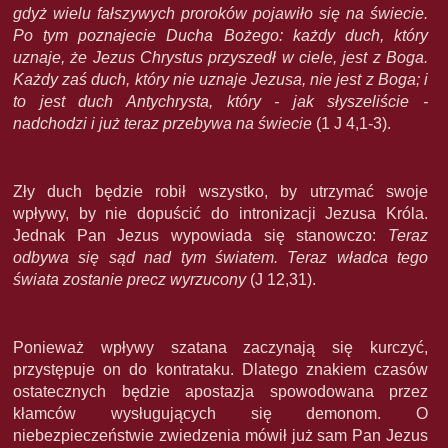
gdyż wielu fałszywych proroków pojawiło się na świecie.
Po tym poznajecie Ducha Bożego: każdy duch, który
uznaje, że Jezus Chrystus przyszedł w ciele, jest z Boga.
Każdy zaś duch, który nie uznaje Jezusa, nie jest z Boga; i
to jest duch Antychrysta, który - jak słyszeliście -
nadchodzi i już teraz przebywa na świecie
(1 J 4,1-3).
Zły duch będzie robił wszystko, by utrzymać swoje
wpływy, by nie dopuścić do intronizacji Jezusa Króla.
Jednak Pan Jezus wypowiada się stanowczo:
Teraz
odbywa się sąd nad tym światem. Teraz władca tego
świata zostanie precz wyrzucony
(J 12,31).
Ponieważ wpływy szatana zaczynają się kurczyć,
przystępuje on do kontrataku. Dlatego znakiem czasów
ostatecznych będzie apostazja spowodowana przez
kłamców wysługujących się demonom. O
niebezpieczeństwie zwiedzenia mówił już sam Pan Jezus