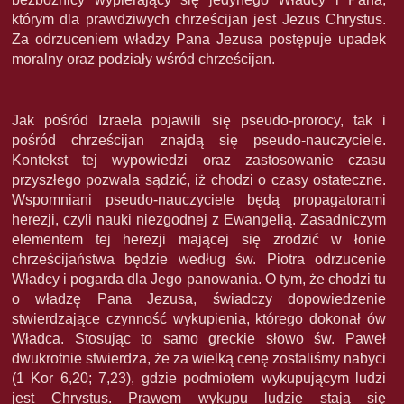
którym dla prawdziwych chrześcijan jest Jezus Chrystus.
Za odrzuceniem władzy Pana Jezusa postępuje upadek
moralny oraz podziały wśród chrześcijan.
Jak pośród Izraela pojawili się pseudo-prorocy, tak i
pośród chrześcijan znajdą się pseudo-nauczyciele.
Kontekst tej wypowiedzi oraz zastosowanie czasu
przyszłego pozwala sądzić, iż chodzi o czasy ostateczne.
Wspomniani pseudo-nauczyciele będą propagatorami
herezji, czyli nauki niezgodnej z Ewangelią. Zasadniczym
elementem tej herezji mającej się zrodzić w łonie
chrześcijaństwa będzie według św. Piotra odrzucenie
Władcy i pogarda dla Jego panowania. O tym, że chodzi tu
o władzę Pana Jezusa, świadczy dopowiedzenie
stwierdzające czynność wykupienia, którego dokonał ów
Władca. Stosując to samo greckie słowo św. Paweł
dwukrotnie stwierdza, że za wielką cenę zostaliśmy nabyci
(1 Kor 6,20; 7,23), gdzie podmiotem wykupującym ludzi
jest Chrystus. Prawem wykupu ludzie stają się