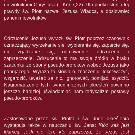
niewolnikami Chrystusa (1 Kor 7,22). Dla podkreślenia tej
prawdy św. Piotr nazwał Jezusa Władcą, a dosłownie:
panem niewolników.
Odrzucenie Jezusa wyraził św. Piotr poprzez czasownik
oznaczający wyrzekanie się, wypieranie się, zaparcie się,
nie zgadzanie się, odmówienie, odrzucenie i
zaprzeczenie. Odrzucenie to ma swoje źródło w braku
szacunku ze strony pseudo-proroków wobec Jezusa jako
panującego. Wyraża to słowo o znaczeniu: lekceważyć,
wzgardzić, uważać za nic, ignorować, pomijać, szydzić.
Nagromadzenie tych synonimicznych określeń powinno
jeszcze bardziej uświadamiać nam radykalizm postawy
pseudo-proroków.
Zastosowane przez św. Piotra i św. Judę określenia
występują także w nauczaniu św. Jana:
Któż zaś jest
kłamcą, jeśli nie ten, kto zaprzecza, że Jezus jest