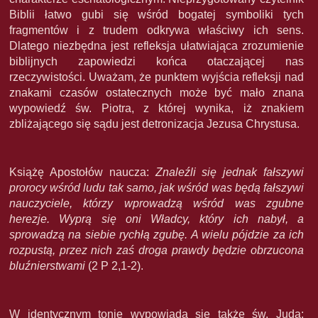
Biblii łatwo gubi się wśród bogatej symboliki tych
fragmentów i z trudem odkrywa właściwy ich sens.
Dlatego niezbędna jest refleksja ułatwiająca zrozumienie
biblijnych zapowiedzi końca otaczającej nas
rzeczywistości. Uważam, że punktem wyjścia refleksji nad
znakami czasów ostatecznych może być mało znana
wypowiedź św. Piotra, z której wynika, iż znakiem
zbliżającego się sądu jest detronizacja Jezusa Chrystusa.
Książę Apostołów naucza:
Znaleźli się jednak fałszywi
prorocy wśród ludu tak samo, jak wśród was będą fałszywi
nauczyciele, którzy wprowadzą wśród was zgubne
herezje. Wyprą się oni Władcy, który ich nabył, a
sprowadzą na siebie rychłą zgubę. A wielu pójdzie za ich
rozpustą, przez nich zaś droga prawdy będzie obrzucona
bluźnierstwami
(2 P 2,1-2).
W identycznym tonie wypowiada się także św. Juda: