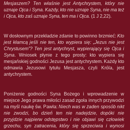
Mesjaszem? Ten właśnie jest Antychrystem, który nie
uznaje Ojca i Syna. K
ażdy, kto nie uznaje Syna, nie ma też
i Ojca, kto zaś uznaje Syna, ten ma i Ojca.
(1 J 2,22).
W dosłownym przekładzie zdanie to powinno brzmieć:
Kto
jest kłamcą jeśli nie ten, kto wypiera się: „Jezus nie jest
Chrystusem”? Ten jest antychryst, wypierający się Ojca i
Syna
. Wniosek płynie z tego prosty: kto wypiera się
mesjańskiej godności Jezusa jest antychrystem. Każdy kto
odmawia Jezusowi tytułu Mesjasza, czyli Króla, jest
antychrystem.
Poniżenie godności Syna Bożego i wprowadzenie w
miejsce Jego prawa miłości zasad zgoła innych przywodzi
na myśl naukę św. Pawła:
Niech was w żaden sposób nikt
nie zwodzi, bo dzień ten nie nadejdzie, dopóki nie
przyjdzie najpierw odstępstwo i nie objawi się człowiek
grzechu, syn zatracenia, który się sprzeciwia i wynosi