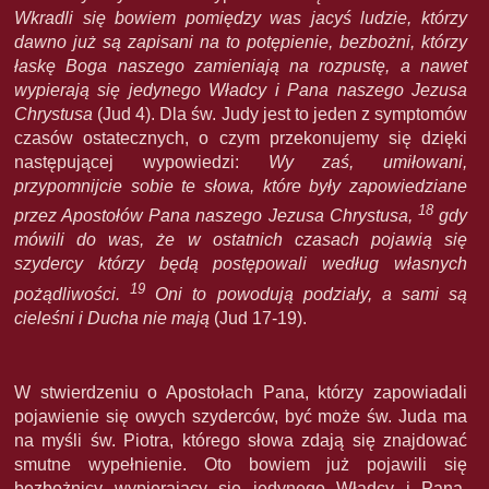
Wkradli się bowiem pomiędzy was jacyś ludzie, którzy
dawno już są zapisani na to potępienie, bezbożni, którzy
łaskę Boga naszego zamieniają na rozpustę, a nawet
wypierają się jedynego Władcy i Pana naszego Jezusa
Chrystusa
(Jud 4). Dla św. Judy jest to jeden z symptomów
czasów ostatecznych, o czym przekonujemy się dzięki
następującej wypowiedzi:
Wy zaś, umiłowani,
przypomnijcie sobie te słowa, które były zapowiedziane
18
przez Apostołów Pana naszego Jezusa Chrystusa,
gdy
mówili do was, że w ostatnich czasach pojawią się
szydercy którzy będą postępowali według własnych
19
pożądliwości.
Oni to powodują podziały, a sami są
cieleśni i Ducha nie mają
(Jud 17-19).
W stwierdzeniu o Apostołach Pana, którzy zapowiadali
pojawienie się owych szyderców, być może św. Juda ma
na myśli św. Piotra, którego słowa zdają się znajdować
smutne wypełnienie. Oto bowiem już pojawili się
bezbożnicy wypierający się jedynego Władcy i Pana,