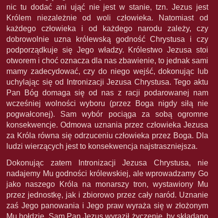
nic tu dodać ani ująć nie jest w stanie, tzn. Jezus jest
Królem niezależnie od woli człowieka. Natomiast od
każdego człowieka i od każdego narodu zależy, czy
dobrowolnie uzna królewską godność Chrystusa i czy
podporządkuje się Jego władzy. Królestwo Jezusa stoi
otworem i choć oznacza dla nas zbawienie, to jednak sami
mamy zadecydować, czy do niego wejść, dokonując lub
uchylając się od Intronizacji Jezusa Chrystusa. Tego aktu
Pan Bóg domaga się od nas z racji podarowanej nam
wcześniej wolności wyboru (przez Boga nigdy siłą nie
pogwałconej). Sam wybór pociąga za sobą ogromne
konsekwencje. Odmowa uznania przez człowieka Jezusa
za Króla równa się odrzuceniu człowieka przez Boga. Dla
ludzi wierzących jest to konsekwencja najstraszniejsza.
Dokonując zatem Intronizacji Jezusa Chrystusa, nie
nadajemy Mu godności królewskiej, ale wprowadzamy Go
jako naszego Króla na monarszy tron, wystawiony Mu
przez jednostkę, jak i zbiorowo przez cały naród. Uznanie
zaś Jego panowania i Jego praw wyraża się w złożonym
Mu hołdzie. Sam Pan Jezus wyraził życzenie, by składano