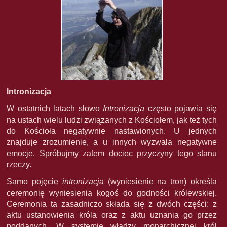
Intronizacja
W ostatnich latach słowo
Intronizacja
często pojawia się
na ustach wielu ludzi związanych z Kościołem, jak też tych
do Kościoła negatywnie nastawionych. U jednych
znajduje zrozumienie, a u innych wyzwala negatywne
emocje. Spróbujmy zatem dociec przyczyny tego stanu
rzeczy.
Samo pojęcie
intronizacja
(wyniesienie na tron) określa
ceremonię wyniesienia kogoś do godności królewskiej.
Ceremonia ta zasadniczo składa się z dwóch części: z
aktu ustanowienia króla oraz z aktu uznania go przez
poddanych. W systemie władzy monarchicznej król