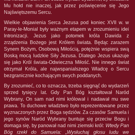
Mu hołd nie inaczej, jak przez poświęcenie się Jego
Najświętszemu Sercu.
Wielkie objawienia Serca Jezusa pod koniec XVII w. w
Paray-le-Monial były ważnym etapem w zrozumieniu idei
Intronizacji. Jezus jako potomek króla Dawida z
zrządzenia Bożego jest Królem świata. Będąc zarazem
Synem Bożym, Osobową Miłością, potężnie wspiera swą
Boską mocą ludzkie Siły Jezusa. Dlatego Jezus ukazuje
się jako Król świata-Odwieczna Miłość. Nie innego świat
otrzymał Króla, ale najwspanialszego Władcę o Sercu
bezgranicznie kochającym swych poddanych.
By zrozumieć, co to oznacza, trzeba sięgnąć do wydarzeń
sprzed tysięcy lat. Gdy Pan Bóg kształtował Naród
Wybrany, On sam nad nimi królował i nadawał mu swe
prawa. To duchowe władztwo było reprezentowane przez
wyznaczonych przez Boga sędziów. Za czasów Samuela i
jego synów Naród Wybrany buntuje się przeciw Bogu i
domaga się, by panował nad nimi ziemski król:
Wtedy Pan
Bóg rzekł do Samuela: „Wysłuchaj głosu ludu we