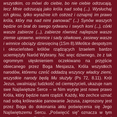
wszystkim, co mówi do ciebie, bo nie ciebie odrzucają,
lecz Mnie odrzucają jako króla nad sobą (...). Wysłuchaj
ich głosu, tylko wyraźnie ich ostrzeż i oznajmij im prawo
króla, który ma nad nimi panować” (...) Synów waszych
będzie on brał do swego rydwanu i swych koni (...), córki
wasze zabierze (...), zabierze również najlepsze wasze
ziemie uprawne, winnice i sady oliwkowe, zasiewy wasze
i winnice obciąży dziesięciną
(1Sm 8).Wkrótce despotyzm
i okrucieństwo królów rządzących Izraelem bardzo
uciemiężyły Naród Wybrany. Nic więc dziwnego, że z tak
ogromnym utęsknieniem oczekiwano na przyjście
obiecanego przez Boga Mesjasza, Króla wszystkich
narodów,
któremu cześć oddadzą wszyscy władcy ziemi,
wszystkie narody będą Mu służyły
(Ps 72, 8.11). Król
Jezus, uwalniając ludzkość od ciemiężycieli, ukazuje nam
swe Najświętsze Serce – w Nim wyryte jest nowe prawo
Króla, który będzie nami rządził. Każdy, kto zechce uznać
nad sobą królewskie panowanie Jezusa, zaproszony jest
przez Boga do dokonania aktu poświęcenia się Jego
Najświętszemu Sercu. „Poświęcić się” oznacza w tym