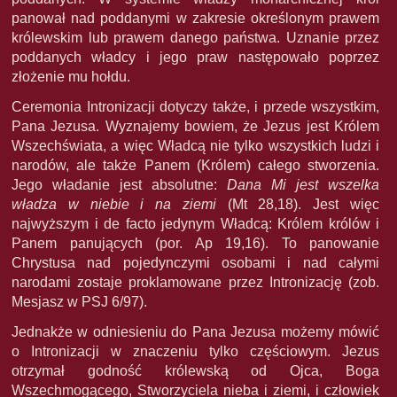
panował nad poddanymi w zakresie określonym prawem
królewskim lub prawem danego państwa. Uznanie przez
poddanych władcy i jego praw następowało poprzez
złożenie mu hołdu.
Ceremonia Intronizacji dotyczy także, i przede wszystkim,
Pana Jezusa. Wyznajemy bowiem, że Jezus jest Królem
Wszechświata, a więc Władcą nie tylko wszystkich ludzi i
narodów, ale także Panem (Królem) całego stworzenia.
Jego władanie jest absolutne:
Dana Mi jest wszelka
władza w niebie i na ziemi
(Mt 28,18). Jest więc
najwyższym i de facto jedynym Władcą: Królem królów i
Panem panujących (por. Ap 19,16). To panowanie
Chrystusa nad pojedynczymi osobami i nad całymi
narodami zostaje proklamowane przez Intronizację (zob.
Mesjasz w PSJ 6/97).
Jednakże w odniesieniu do Pana Jezusa możemy mówić
o Intronizacji w znaczeniu tylko częściowym. Jezus
otrzymał godność królewską od Ojca, Boga
Wszechmogącego, Stworzyciela nieba i ziemi, i człowiek