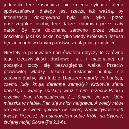
jednostki, lecz zasadniczo nie zmienia sytuacji całego
społeczeństwa, dlatego jest rzeczą tak ważną, by
Intronizacja dokonywana była nie tylko przez
poszczególne osoby, lecz także zbiorowo przez cały
naród. By była dokonana zarówno przez władze
kościelne, jak i świeckie, bo tylko wtedy Królestwo Jezusa
będzie mogło w danym państwie z całą mocą zaistnieć.
Niestety, o panowanie nad światem dotyczy to zarówno
jego rzeczywistości duchowej, jak i materialnej od
początku toczy się bezwzględna walka. Przeciw
prawowitej władzy Jezusa nieustannie buntują się
zarówno duchy, jak i ludzie:
Dlaczego narody się buntują,
czemu ludy knują daremne zamysły? Królowie ziemi
powstają i władcy spiskują wraz z nimi przeciw Panu i
przeciw Jego Pomazańcowi. (...) Śmieje się ten, który
mieszka w niebie, Pan się z nich naigrawa. A wtedy mówi
do nich w swoim gniewie iw swojej zapalczywości ich
trwoży. Przecież Ja ustanowiłem sobie Króla na Syjonie,
świętej mojej Górze
(Ps 2,1-6).