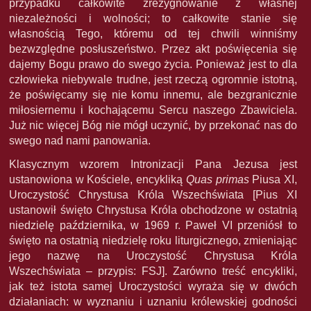
przypadku całkowite zrezygnowanie z własnej
niezależności i wolności; to całkowite stanie się
własnością Tego, któremu od tej chwili winniśmy
bezwzględne posłuszeństwo. Przez akt poświęcenia się
dajemy Bogu prawo do swego życia. Ponieważ jest to dla
człowieka niebywale trudne, jest rzeczą ogromnie istotną,
że poświęcamy się nie komu innemu, ale bezgranicznie
miłosiernemu i kochającemu Sercu naszego Zbawiciela.
Już nic więcej Bóg nie mógł uczynić, by przekonać nas do
swego nad nami panowania.
Klasycznym wzorem Intronizacji Pana Jezusa jest
ustanowiona w Kościele, encykliką
Quas primas
Piusa XI,
Uroczystość Chrystusa Króla Wszechświata [Pius XI
ustanowił święto Chrystusa Króla obchodzone w ostatnią
niedzielę października, w 1969 r. Paweł VI przeniósł to
święto na ostatnią niedzielę roku liturgicznego, zmieniając
jego nazwę na Uroczystość Chrystusa Króla
Wszechświata – przypis: FSJ]. Zarówno treść encykliki,
jak też istota samej Uroczystości wyraża się w dwóch
działaniach: w wyznaniu i uznaniu królewskiej godności