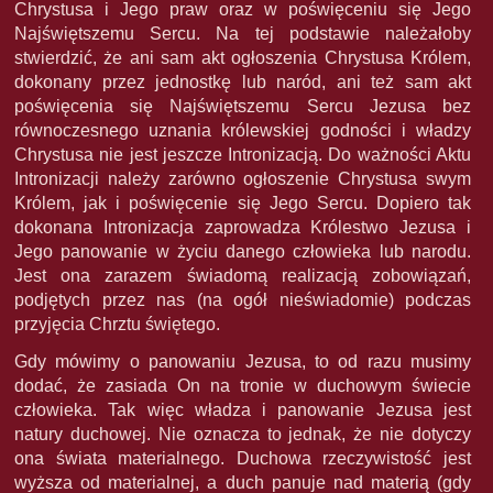
Chrystusa i Jego praw oraz w poświęceniu się Jego
Najświętszemu Sercu. Na tej podstawie należałoby
stwierdzić, że ani sam akt ogłoszenia Chrystusa Królem,
dokonany przez jednostkę lub naród, ani też sam akt
poświęcenia się Najświętszemu Sercu Jezusa bez
równoczesnego uznania królewskiej godności i władzy
Chrystusa nie jest jeszcze Intronizacją. Do ważności Aktu
Intronizacji należy zarówno ogłoszenie Chrystusa swym
Królem, jak i poświęcenie się Jego Sercu. Dopiero tak
dokonana Intronizacja zaprowadza Królestwo Jezusa i
Jego panowanie w życiu danego człowieka lub narodu.
Jest ona zarazem świadomą realizacją zobowiązań,
podjętych przez nas (na ogół nieświadomie) podczas
przyjęcia Chrztu świętego.
Gdy mówimy o panowaniu Jezusa, to od razu musimy
dodać, że zasiada On na tronie w duchowym świecie
człowieka. Tak więc władza i panowanie Jezusa jest
natury duchowej. Nie oznacza to jednak, że nie dotyczy
ona świata materialnego. Duchowa rzeczywistość jest
wyższa od materialnej, a duch panuje nad materią (gdy