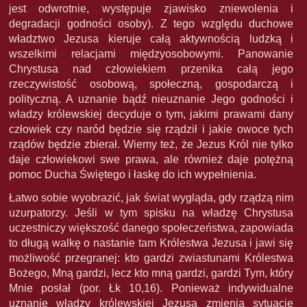
jest odwrotnie, występuje zjawisko zniewolenia i
degradacji godności osoby). Z tego względu duchowe
władztwo Jezusa kieruje całą aktywnością ludzką i
wszelkimi relacjami międzyosobowymi. Panowanie
Chrystusa nad człowiekiem przenika całą jego
rzeczywistość osobową, społeczną, gospodarczą i
polityczną. A uznanie bądź nieuznanie Jego godności i
władzy królewskiej decyduje o tym, jakimi prawami dany
człowiek czy naród będzie się rządził i jakie owoce tych
rządów będzie zbierał. Wiemy też, że Jezus Król nie tylko
daje człowiekowi swe prawa, ale również daje potężną
pomoc Ducha Świętego i łaskę do ich wypełnienia.
Łatwo sobie wyobrazić, jak świat wygląda, gdy rządzą nim
uzurpatorzy. Jeśli w tym spisku na władzę Chrystusa
uczestniczy większość danego społeczeństwa, zapowiada
to długą walkę o nastanie tam Królestwa Jezusa i jawi się
możliwość przegranej: kto gardzi zwiastunami Królestwa
Bożego, Mną gardzi, lecz kto mną gardzi, gardzi Tym, który
Mnie posłał (por. Łk 10,16). Ponieważ indywidualne
uznanie władzy królewskiej Jezusa zmienia sytuację