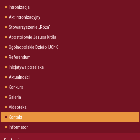
Intronizacja
Akt Intronizacyjny
Stowarzyszenie „Róża"
Apostołowie Jezusa Króla
Ogólnopolskie Dzieło IJChK
Referendum
Inicjatywa poselska
Aktualności
Konkurs
Galeria
Videoteka
Kontakt
Informator