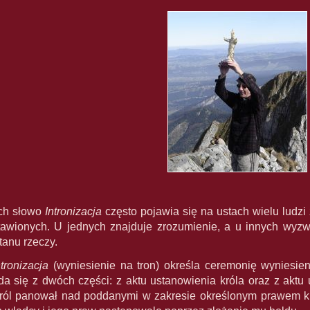
ach słowo
Intronizacja
często pojawia się na ustach wielu ludzi
tawionych. U jednych znajduje zrozumienie, a u innych wyz
tanu rzeczy.
ntronizacja
(wyniesienie na tron) określa ceremonię wyniesie
da się z dwóch części: z aktu ustanowienia króla oraz z akt
król panował nad poddanymi w zakresie określonym prawem 