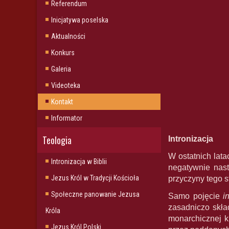
Referendum
Inicjatywa poselska
Aktualności
Konkurs
Galeria
Videoteka
Kontakt
Informator
Teologia
Intronizacja
W ostatnich lat
Intronizacja w Biblii
negatywnie nas
Jezus Król w Tradycji Kościoła
przyczyny tego s
Społeczne panowanie Jezusa
Samo pojęcie
i
zasadniczo skła
Króla
monarchicznej 
Jezus Król Polski