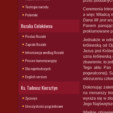
przez poddanych
Teologia narodu
Ceremonia Intro
a więc Władcą ni
Polemiki
Dana Mi jest ws
Rozalia Celakówna
Panem panujący
proklamowane prz
Postać Rozalii
Jednakże w odni
Zapiski Rozalii
królewską od Oj
Jezus jest Król
Intronizacja wedlug Rozalii
uzna królewską 
Proces kanonizacyjny
zbawienie, to je
Tego aktu Pan 
Dla najmlodszych
pogwałconej). S
English version
odrzuceniu człow
Ks. Tadeusz Kiersztyn
Dokonując zatem
na monarszy tro
wyraża się w zł
Życiorys
Jego Najświętsz
Uroczystości pogrzebowe
Wielkie objawie