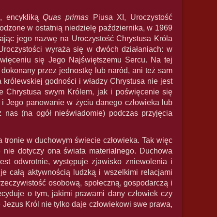
, encykliką
Quas primas
Piusa XI, Uroczystość
odzone w ostatnią niedzielę października, w 1969
eniając jego nazwę na Uroczystość Chrystusa Króla
j Uroczystości wyraża się w dwóch działaniach: w
święceniu się Jego Najświętszemu Sercu. Na tej
 dokonany przez jednostkę lub naród, ani też sam
rólewskiej godności i władzy Chrystusa nie jest
nie Chrystusa swym Królem, jak i poświęcenie się
 i Jego panowanie w życiu danego człowieka lub
z nas (na ogół nieświadomie) podczas przyjęcia
 tronie w duchowym świecie człowieka. Tak więc
e nie dotyczy ona świata materialnego. Duchowa
est odwrotnie, występuje zjawisko zniewolenia i
e całą aktywnością ludzką i wszelkimi relacjami
zeczywistość osobową, społeczną, gospodarczą i
ecyduje o tym, jakimi prawami dany człowiek czy
e Jezus Król nie tylko daje człowiekowi swe prawa,