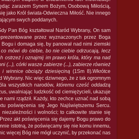
 Będąc zarazem Synem Bożym, Osobową Miłością,
ię jako Król świata-Odwieczna Miłość. Nie innego
chającym swych poddanych.
. Gdy Pan Bóg kształtował Naród Wybrany, On sam
eprezentowane przez wyznaczonych przez Boga
 Bogu i domaga się, by panował nad nimi ziemski
o mówi do ciebie, bo nie ciebie odrzucają, lecz
ch ostrzeż i oznajmij im prawo króla, który ma nad
(...), córki wasze zabierze (...), zabierze również
 i winnice obciąży dziesięciną
(1Sm 8).Wkrótce
ód Wybrany. Nic więc dziwnego, że z tak ogromnym
óla wszystkich narodów,
któremu cześć oddadzą
zus, uwalniając ludzkość od ciemiężycieli, ukazuje
e nami rządził. Każdy, kto zechce uznać nad sobą
ktu poświęcenia się Jego Najświętszemu Sercu.
iezależności i wolności; to całkowite stanie się
 Przez akt poświęcenia się dajemy Bogu prawo do
omnie istotną, że poświęcamy się nie komu innemu,
ic więcej Bóg nie mógł uczynić, by przekonać nas