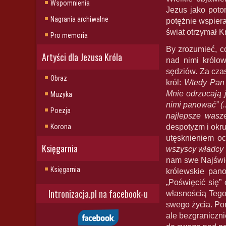
Wspomnienia
Jezus jako pot
Nagrania archiwalne
potężnie wspier
świat otrzymał 
Pro memoria
By zrozumieć, c
Artyści dla Jezusa Króla
nad nimi królo
sędziów. Za cza
Obraz
król:
Wtedy Pan 
Mnie odrzucają j
Muzyka
nimi panować” (.
Poezja
najlepsze wasz
Korona
despotyzm i okr
utęsknieniem o
Księgarnia
wszyscy władcy 
nam swe Najświę
Księgarnia
królewskie pan
„Poświęcić się”
Intronizacja.pl na facebook-u
własnością Tego
swego życia. Pon
ale bezgraniczn