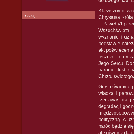
do swego nad n
Klasycznym wzo
Chrystusa Króla
r. Paweł VI prze
Wszechświata – 
wyznaniu i uzna
podstawie należ
akt poświęcenia
jeszcze Introni
Jego Sercu. Dop
narodu. Jest on
Chrztu świętego.
Gdy mówimy o pa
władza i panowa
rzeczywistość j
degradacji godn
międzyosobowymi
polityczną. A u
naród będzie się
ale również daj