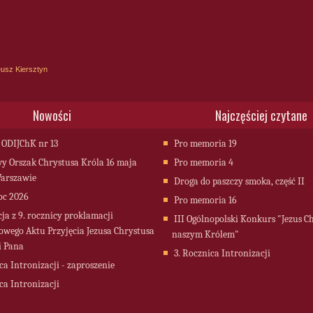
usz Kiersztyn
Nowości
Najczęściej czytane
 ODIJChK nr 13
Pro memoria 19
 Orszak Chrystusa Króla 16 maja
Pro memoria 4
arszawie
Droga do paszczy smoka, część II
oc 2026
Pro memoria 16
cja z 9. rocznicy proklamacji
III Ogólnopolski Konkurs "Jezus C
owego Aktu Przyjęcia Jezusa Chrystusa
naszym Królem"
i Pana
3. Rocznica Intronizacji
ca Intronizacji - zaproszenie
ca Intronizacji