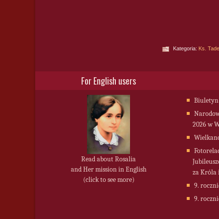
Kategoria:
Ks. Tade
For English users
Biuletyn
Narodowy
2026 w W
Wielkan
Fotorela
Read about Rosalia
Jubileusz
and Her mission in English
za Króla 
(click to see more)
9. roczni
9. roczni