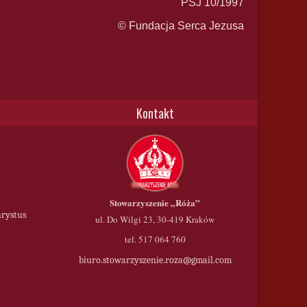
PSJ 10/1997
© Fundacja Serca Jezusa
Kontakt
Stowarzyszenie
„Róża”
hrystus
ul. Do Wilgi 23, 30-419 Kraków
tel. 517 064 760
biuro.stowarzyszenie.roza@gmail.com