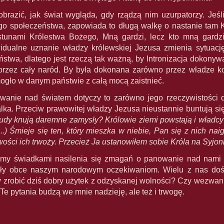
brazić, jak świat wygląda, gdy rządzą nim uzurpatorzy. Jeś
o społeczeństwa, zapowiada to długą walkę o nastanie tam Kr
stunami Królestwa Bożego, Mną gardzi, lecz kto mną gardzi,
dualne uznanie władzy królewskiej Jezusa zmienia sytuację 
stwa, dlatego jest rzeczą tak ważną, by Intronizacja dokonyw
przez cały naród. By była dokonana zarówno przez władze koś
ogło w danym państwie z całą mocą zaistnieć.
owanie nad światem dotyczy to zarówno jego rzeczywistości d
ka. Przeciw prawowitej władzy Jezusa nieustannie buntują się 
ludy knują daremne zamysły? Królowie ziemi powstają i władcy 
..) Śmieje się ten, który mieszka w niebie, Pan się z nich n
ości ich trwoży. Przecież Ja ustanowiłem sobie Króla na Syjoni
my świadkami nasilenia się zmagań o panowanie nad nami J
yły obce naszym narodowym oczekiwaniom. Wielu z nas doś
 zrobić dziś dobry użytek z odzyskanej wolności? Czy wezwanie
e pytania budzą we mnie nadzieję, ale też i trwogę.