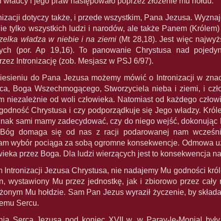
 władcy i jego praw następowało poprzez złożenie mu hołdu.
nizacji dotyczy także, i przede wszystkim, Pana Jezusa. Wyzn
e tylko wszystkich ludzi i narodów, ale także Panem (Królem)
zelka władza w niebie i na ziemi
(Mt 28,18). Jest więc najwyż
ch (por. Ap 19,16). To panowanie Chrystusa nad pojedyn
ez Intronizację (zob. Mesjasz w PSJ 6/97).
esieniu do Pana Jezusa możemy mówić o Intronizacji w znac
ca, Boga Wszechmogącego, Stworzyciela nieba i ziemi, i człowi
em niezależnie od woli człowieka. Natomiast od każdego człow
godność Chrystusa i czy podporządkuje się Jego władzy. Król
dnak sami mamy zadecydować, czy do niego wejść, dokonując lu
Bóg domaga się od nas z racji podarowanej nam wcześnie
am wybór pociąga za sobą ogromne konsekwencje. Odmowa uzn
ieka przez Boga. Dla ludzi wierzących jest to konsekwencja na
 Intronizacji Jezusa Chrystusa, nie nadajemy Mu godności kr
n, wystawiony Mu przez jednostkę, jak i zbiorowo przez cał
ożonym Mu hołdzie. Sam Pan Jezus wyraził życzenie, by składan
emu Sercu.
nia Serca Jezusa pod koniec XVII w. w Paray-le-Monial były