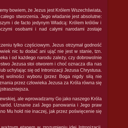
ajemy bowiem, że Jezus jest Królem Wszechświata,
 całego stworzenia. Jego władanie jest absolutne:
szym i de facto jedynym Władcą: Królem królów i
czymi osobami i nad całymi narodami zostaje
zeniu tylko częściowym. Jezus otrzymał godność
ek nic tu dodać ani ująć nie jest w stanie, tzn.
ieka i od każdego narodu zależy, czy dobrowolnie
estwo Jezusa stoi otworem i choć oznacza dla nas
b uchylając się od Intronizacji Jezusa Chrystusa.
j wolności wyboru (przez Boga nigdy siłą nie
ania przez człowieka Jezusa za Króla równa się
jstraszniejsza.
ólewskiej, ale wprowadzamy Go jako naszego Króla
y naród. Uznanie zaś Jego panowania i Jego praw
o Mu hołd nie inaczej, jak przez poświęcenie się
 ważnym etapem w zrozumieniu idei Intronizacji.