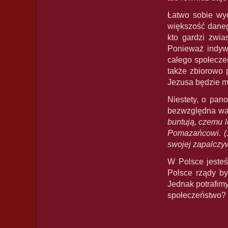
Łatwo sobie wyo
większość daneg
kto gardzi zwia
Ponieważ indywi
całego społeczeń
także zbiorowo 
Jezusa będzie m
Niestety, o pan
bezwzględna wal
buntują, czemu 
Pomazańcowi. (.
swojej zapalczyw
W Polsce jesteś
Polsce rządy b
Jednak potrafimy
społeczeństwo? T