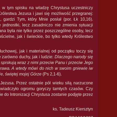
li w tym spisku na władzę Chrystusa uczestniczy
ólestwa Jezusa i jawi się możliwość przegranej:
 gardzi Tym, który Mnie posłał (por. Łk 10,16).
jednostki, lecz zasadniczo nie zmienia sytuacji
ana była nie tylko przez poszczególne osoby, lecz
cielne, jak i świeckie, bo tylko wtedy Królestwo
uchowej, jak i materialnej od początku toczy się
zarówno duchy, jak i ludzie:
Dlaczego narody się
spiskują wraz z nimi przeciw Panu i przeciw Jego
aigrawa. A wtedy mówi do nich w swoim gniewie iw
e, świętej mojej Górze
(Ps 2,1-6).
ezusa. Przez ostatnie pół wieku siłą narzucone
wiadczyło ogromu goryczy tamtych czasów. Czy
 do Intronizacji Chrystusa zostanie podjęte przez
ks. Tadeusz Kiersztyn