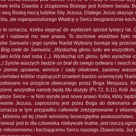
omek króla Dawida z zrządzenia Bożego jest Królem świata.
a swą Boską mocą ludzkie Siły Jezusa. Dlatego Jezus ukazuje s
Króla, ale najwspanialszego Władcę o Sercu bezgranicznie ko
o to oznacza, trzeba sięgnąć do wydarzeń sprzed tysięcy lat
wał i nadawał mu swe prawa. To duchowe władztwo było r
sów Samuela i jego synów Naród Wybrany buntuje się przeciw
Bóg rzekł do Samuela: „Wysłuchaj głosu ludu we wszystkim, c
ako króla nad sobą (...). Wysłuchaj ich głosu, tylko wyraźnie i
..) Synów waszych będzie on brał do swego rydwanu i swych koni 
e ziemie uprawne, winnice i sady oliwkowe, zasiewy wasze
ucieństwo królów rządzących Izraelem bardzo uciemiężyły Nar
czekiwano na przyjście obiecanego przez Boga Mesjasza, Kr
ziemi, wszystkie narody będą Mu służyły
(Ps 72, 8.11). Król Je
tsze Serce – w Nim wyryte jest nowe prawo Króla, który będzi
owanie Jezusa, zaproszony jest przez Boga do dokonania a
 oznacza w tym przypadku całkowite zrezygnowanie z własnej n
, któremu od tej chwili winniśmy bezwzględne posłuszeństwo.
ieważ jest to dla człowieka niebywale trudne, jest rzeczą ogr
ie miłosiernemu i kochającemu Sercu naszego Zbawiciela. Już n