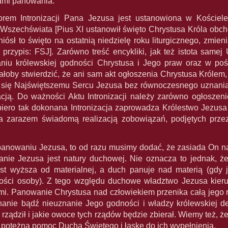
ami panowania.
rem Intronizacji Pana Jezusa jest ustanowiona w Kościele
 Wszechświata [Pius XI ustanowił święto Chrystusa Króla obch
niósł to święto na ostatnią niedzielę roku liturgicznego, zmi
przypis: FSJ]. Zarówno treść encykliki, jak też istota same
niu królewskiej godności Chrystusa i Jego praw oraz w po
ałoby stwierdzić, że ani sam akt ogłoszenia Chrystusa Królem,
 się Najświętszemu Sercu Jezusa bez równoczesnego uznania k
zacją. Do ważności Aktu Intronizacji należy zarówno ogłosze
iero tak dokonana Intronizacja zaprowadza Królestwo Jezusa
a zarazem świadomą realizacją zobowiązań, podjętych prze
nowaniu Jezusa, to od razu musimy dodać, że zasiada On na
nie Jezusa jest natury duchowej. Nie oznacza to jednak, ż
est wyższa od materialnej, a duch panuje nad materią (gdy j
ości osoby). Z tego względu duchowe władztwo Jezusa kieruj
. Panowanie Chrystusa nad człowiekiem przenika całą jego r
znanie bądź nieuznanie Jego godności i władzy królewskiej d
 rządził i jakie owoce tych rządów będzie zbierał. Wiemy też, ż
e potężną pomoc Ducha Świętego i łaskę do ich wypełnienia.