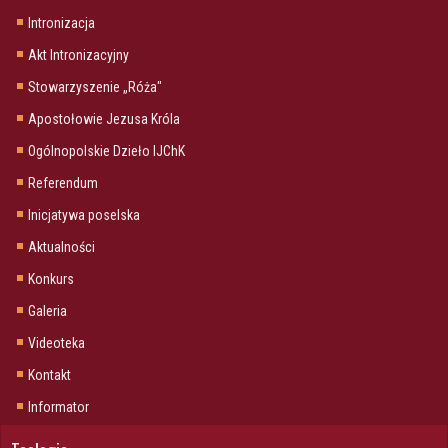
Intronizacja
Akt Intronizacyjny
Stowarzyszenie „Róża"
Apostołowie Jezusa Króla
Ogólnopolskie Dzieło IJChK
Referendum
Inicjatywa poselska
Aktualności
Konkurs
Galeria
Videoteka
Kontakt
Informator