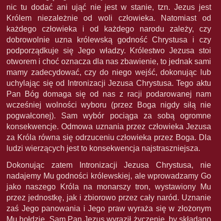
nic tu dodać ani ująć nie jest w stanie, tzn. Jezus jest
Królem niezależnie od woli człowieka. Natomiast od
każdego człowieka i od każdego narodu zależy, czy
dobrowolnie uzna królewską godność Chrystusa i czy
podporządkuje się Jego władzy. Królestwo Jezusa stoi
otworem i choć oznacza dla nas zbawienie, to jednak sami
mamy zadecydować, czy do niego wejść, dokonując lub
uchylając się od Intronizacji Jezusa Chrystusa. Tego aktu
Pan Bóg domaga się od nas z racji podarowanej nam
wcześniej wolności wyboru (przez Boga nigdy siłą nie
pogwałconej). Sam wybór pociąga za sobą ogromne
konsekwencje. Odmowa uznania przez człowieka Jezusa
za Króla równa się odrzuceniu człowieka przez Boga. Dla
ludzi wierzących jest to konsekwencja najstraszniejsza.
Dokonując zatem Intronizacji Jezusa Chrystusa, nie
nadajemy Mu godności królewskiej, ale wprowadzamy Go
jako naszego Króla na monarszy tron, wystawiony Mu
przez jednostkę, jak i zbiorowo przez cały naród. Uznanie
zaś Jego panowania i Jego praw wyraża się w złożonym
Mu hołdzie. Sam Pan Jezus wyraził życzenie, by składano