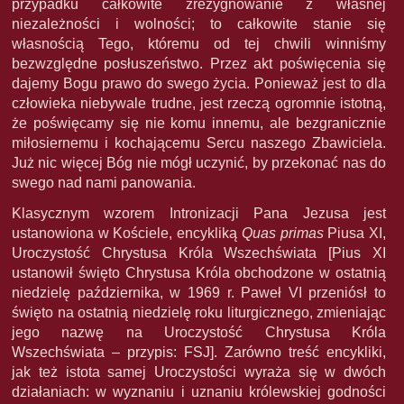
przypadku całkowite zrezygnowanie z własnej
niezależności i wolności; to całkowite stanie się
własnością Tego, któremu od tej chwili winniśmy
bezwzględne posłuszeństwo. Przez akt poświęcenia się
dajemy Bogu prawo do swego życia. Ponieważ jest to dla
człowieka niebywale trudne, jest rzeczą ogromnie istotną,
że poświęcamy się nie komu innemu, ale bezgranicznie
miłosiernemu i kochającemu Sercu naszego Zbawiciela.
Już nic więcej Bóg nie mógł uczynić, by przekonać nas do
swego nad nami panowania.
Klasycznym wzorem Intronizacji Pana Jezusa jest
ustanowiona w Kościele, encykliką
Quas primas
Piusa XI,
Uroczystość Chrystusa Króla Wszechświata [Pius XI
ustanowił święto Chrystusa Króla obchodzone w ostatnią
niedzielę października, w 1969 r. Paweł VI przeniósł to
święto na ostatnią niedzielę roku liturgicznego, zmieniając
jego nazwę na Uroczystość Chrystusa Króla
Wszechświata – przypis: FSJ]. Zarówno treść encykliki,
jak też istota samej Uroczystości wyraża się w dwóch
działaniach: w wyznaniu i uznaniu królewskiej godności