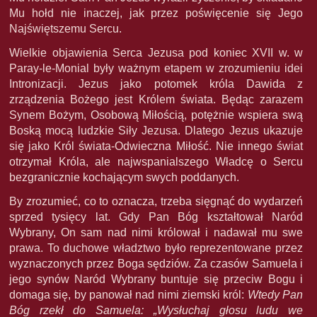
Mu hołd nie inaczej, jak przez poświęcenie się Jego
Najświętszemu Sercu.
Wielkie objawienia Serca Jezusa pod koniec XVII w. w
Paray-le-Monial były ważnym etapem w zrozumieniu idei
Intronizacji. Jezus jako potomek króla Dawida z
zrządzenia Bożego jest Królem świata. Będąc zarazem
Synem Bożym, Osobową Miłością, potężnie wspiera swą
Boską mocą ludzkie Siły Jezusa. Dlatego Jezus ukazuje
się jako Król świata-Odwieczna Miłość. Nie innego świat
otrzymał Króla, ale najwspanialszego Władcę o Sercu
bezgranicznie kochającym swych poddanych.
By zrozumieć, co to oznacza, trzeba sięgnąć do wydarzeń
sprzed tysięcy lat. Gdy Pan Bóg kształtował Naród
Wybrany, On sam nad nimi królował i nadawał mu swe
prawa. To duchowe władztwo było reprezentowane przez
wyznaczonych przez Boga sędziów. Za czasów Samuela i
jego synów Naród Wybrany buntuje się przeciw Bogu i
domaga się, by panował nad nimi ziemski król:
Wtedy Pan
Bóg rzekł do Samuela: „Wysłuchaj głosu ludu we