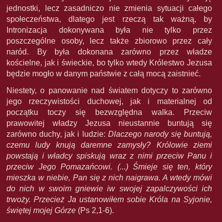
jednostki, lecz zasadniczo nie zmienia sytuacji całego
społeczeństwa, dlatego jest rzeczą tak ważną, by
Intronizacja dokonywana była nie tylko przez
poszczególne osoby, lecz także zbiorowo przez cały
naród. By była dokonana zarówno przez władze
kościelne, jak i świeckie, bo tylko wtedy Królestwo Jezusa
będzie mogło w danym państwie z całą mocą zaistnieć.
Niestety, o panowanie nad światem dotyczy to zarówno
jego rzeczywistości duchowej, jak i materialnej od
początku toczy się bezwzględna walka. Przeciw
prawowitej władzy Jezusa nieustannie buntują się
zarówno duchy, jak i ludzie:
Dlaczego narody się buntują,
czemu ludy knują daremne zamysły? Królowie ziemi
powstają i władcy spiskują wraz z nimi przeciw Panu i
przeciw Jego Pomazańcowi. (...) Śmieje się ten, który
mieszka w niebie, Pan się z nich naigrawa. A wtedy mówi
do nich w swoim gniewie iw swojej zapalczywości ich
trwoży. Przecież Ja ustanowiłem sobie Króla na Syjonie,
świętej mojej Górze
(Ps 2,1-6).