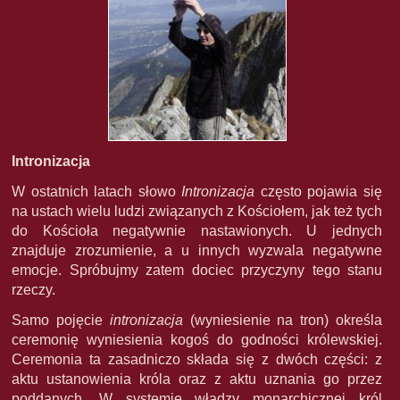
Intronizacja
W ostatnich latach słowo
Intronizacja
często pojawia się
na ustach wielu ludzi związanych z Kościołem, jak też tych
do Kościoła negatywnie nastawionych. U jednych
znajduje zrozumienie, a u innych wyzwala negatywne
emocje. Spróbujmy zatem dociec przyczyny tego stanu
rzeczy.
Samo pojęcie
intronizacja
(wyniesienie na tron) określa
ceremonię wyniesienia kogoś do godności królewskiej.
Ceremonia ta zasadniczo składa się z dwóch części: z
aktu ustanowienia króla oraz z aktu uznania go przez
poddanych. W systemie władzy monarchicznej król