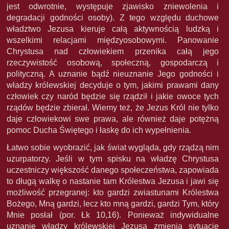
jest odwrotnie, występuje zjawisko zniewolenia i
degradacji godności osoby). Z tego względu duchowe
władztwo Jezusa kieruje całą aktywnością ludzką i
wszelkimi relacjami międzyosobowymi. Panowanie
Chrystusa nad człowiekiem przenika całą jego
rzeczywistość osobową, społeczną, gospodarczą i
polityczną. A uznanie bądź nieuznanie Jego godności i
władzy królewskiej decyduje o tym, jakimi prawami dany
człowiek czy naród będzie się rządził i jakie owoce tych
rządów będzie zbierał. Wiemy też, że Jezus Król nie tylko
daje człowiekowi swe prawa, ale również daje potężną
pomoc Ducha Świętego i łaskę do ich wypełnienia.
Łatwo sobie wyobrazić, jak świat wygląda, gdy rządzą nim
uzurpatorzy. Jeśli w tym spisku na władzę Chrystusa
uczestniczy większość danego społeczeństwa, zapowiada
to długą walkę o nastanie tam Królestwa Jezusa i jawi się
możliwość przegranej: kto gardzi zwiastunami Królestwa
Bożego, Mną gardzi, lecz kto mną gardzi, gardzi Tym, który
Mnie posłał (por. Łk 10,16). Ponieważ indywidualne
uznanie władzy królewskiej Jezusa zmienia sytuację