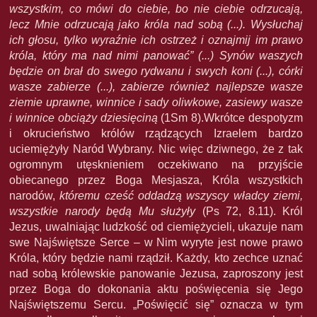
wszystkim, co mówi do ciebie, bo nie ciebie odrzucają,
lecz Mnie odrzucają jako króla nad sobą (...). Wysłuchaj
ich głosu, tylko wyraźnie ich ostrzeż i oznajmij im prawo
króla, który ma nad nimi panować” (...) Synów waszych
będzie on brał do swego rydwanu i swych koni (...), córki
wasze zabierze (...), zabierze również najlepsze wasze
ziemie uprawne, winnice i sady oliwkowe, zasiewy wasze
i winnice obciąży dziesięciną
(1Sm 8).Wkrótce despotyzm
i okrucieństwo królów rządzących Izraelem bardzo
uciemiężyły Naród Wybrany. Nic więc dziwnego, że z tak
ogromnym utęsknieniem oczekiwano na przyjście
obiecanego przez Boga Mesjasza, Króla wszystkich
narodów,
któremu cześć oddadzą wszyscy władcy ziemi,
wszystkie narody będą Mu służyły
(Ps 72, 8.11). Król
Jezus, uwalniając ludzkość od ciemiężycieli, ukazuje nam
swe Najświętsze Serce – w Nim wyryte jest nowe prawo
Króla, który będzie nami rządził. Każdy, kto zechce uznać
nad sobą królewskie panowanie Jezusa, zaproszony jest
przez Boga do dokonania aktu poświęcenia się Jego
Najświętszemu Sercu. „Poświęcić się” oznacza w tym