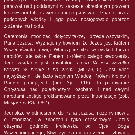
panował nad poddanymi w zakresie określonym prawem
królewskim lub prawem danego państwa. Uznanie przez
poddanych władcy i jego praw następowało poprzez
złożenie mu hołdu.
Ceremonia Intronizacji dotyczy także, i przede wszystkim,
Pana Jezusa. Wyznajemy bowiem, że Jezus jest Królem
Wszechświata, a więc Władcą nie tylko wszystkich ludzi i
narodów, ale także Panem (Królem) całego stworzenia.
Jego władanie jest absolutne:
Dana Mi jest wszelka
władza w niebie i na ziemi
(Mt 28,18). Jest więc
najwyższym i de facto jedynym Władcą: Królem królów i
Panem panujących (por. Ap 19,16). To panowanie
Chrystusa nad pojedynczymi osobami i nad całymi
narodami zostaje proklamowane przez Intronizację (zob.
Mesjasz w PSJ 6/97).
Jednakże w odniesieniu do Pana Jezusa możemy mówić
o Intronizacji w znaczeniu tylko częściowym. Jezus
otrzymał godność królewską od Ojca, Boga
Wszechmogącego, Stworzyciela nieba i ziemi, i człowiek