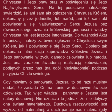
Chrystusa i Jego praw oraz w poświęceniu się Jego
Najświętszemu Sercu. Na tej podstawie należałoby
stwierdzić, że ani sam akt ogłoszenia Chrystusa Królem,
dokonany przez jednostkę lub naród, ani też sam akt
poświęcenia się Najświętszemu Sercu Jezusa bez
równoczesnego uznania królewskiej godności i władzy
Chrystusa nie jest jeszcze Intronizacją. Do ważności Aktu
Intronizacji należy zarówno ogłoszenie Chrystusa swym
Królem, jak i poświęcenie się Jego Sercu. Dopiero tak
dokonana Intronizacja zaprowadza Królestwo Jezusa i
Jego panowanie w życiu danego człowieka lub narodu.
Jest ona zarazem świadomą realizacją zobowiązań,
podjętych przez nas (na ogół nieświadomie) podczas
przyjęcia Chrztu świętego.
Gdy mówimy o panowaniu Jezusa, to od razu musimy
dodać, że zasiada On na tronie w duchowym świecie
człowieka. Tak więc władza i panowanie Jezusa jest
natury duchowej. Nie oznacza to jednak, że nie dotyczy
ona świata materialnego. Duchowa rzeczywistość jest
wyższa od materialnej, a duch panuje nad materią (gdy