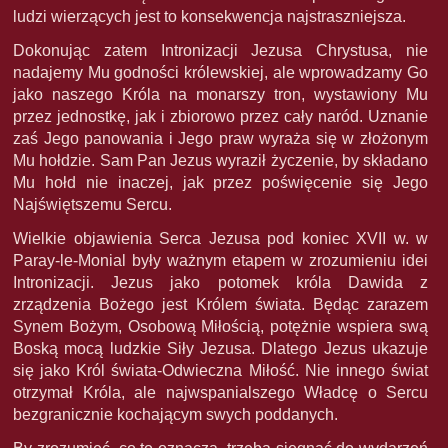
ludzi wierzących jest to konsekwencja najstraszniejsza.
Dokonując zatem Intronizacji Jezusa Chrystusa, nie
nadajemy Mu godności królewskiej, ale wprowadzamy Go
jako naszego Króla na monarszy tron, wystawiony Mu
przez jednostkę, jak i zbiorowo przez cały naród. Uznanie
zaś Jego panowania i Jego praw wyraża się w złożonym
Mu hołdzie. Sam Pan Jezus wyraził życzenie, by składano
Mu hołd nie inaczej, jak przez poświęcenie się Jego
Najświętszemu Sercu.
Wielkie objawienia Serca Jezusa pod koniec XVII w. w
Paray-le-Monial były ważnym etapem w zrozumieniu idei
Intronizacji. Jezus jako potomek króla Dawida z
zrządzenia Bożego jest Królem świata. Będąc zarazem
Synem Bożym, Osobową Miłością, potężnie wspiera swą
Boską mocą ludzkie Siły Jezusa. Dlatego Jezus ukazuje
się jako Król świata-Odwieczna Miłość. Nie innego świat
otrzymał Króla, ale najwspanialszego Władcę o Sercu
bezgranicznie kochającym swych poddanych.