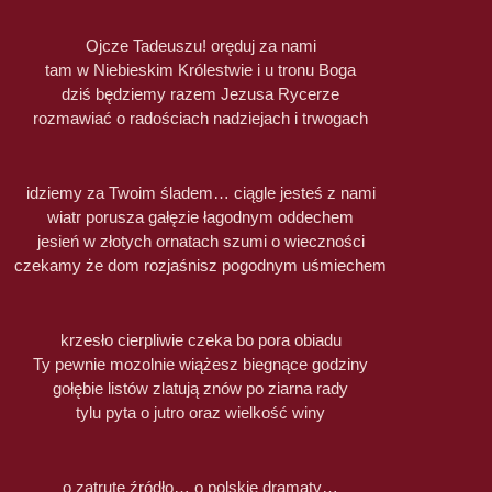
Ojcze Tadeuszu! oręduj za nami
tam w Niebieskim Królestwie i u tronu Boga
dziś będziemy razem Jezusa Rycerze
rozmawiać o radościach nadziejach i trwogach
idziemy za Twoim śladem… ciągle jesteś z nami
wiatr porusza gałęzie łagodnym oddechem
jesień w złotych ornatach szumi o wieczności
czekamy że dom rozjaśnisz pogodnym uśmiechem
krzesło cierpliwie czeka bo pora obiadu
Ty pewnie mozolnie wiążesz biegnące godziny
gołębie listów zlatują znów po ziarna rady
tylu pyta o jutro oraz wielkość winy
o zatrute źródło… o polskie dramaty…