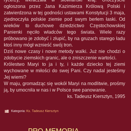
ogłoszona przez Jana Kazimierza Królową Polski i
zatwierdzona w tej godności ustawami Konstytucji 3 maja,
zjednoczyła polskie ziemie pod swym berłem łaski. Od
wieków to duchowe dziedzictwo Częstochowskiej
Panienki nęciło władców tego świata. Wiele razy
próbowano je zdobyć i złupić, by na gruzach starego ładu
ktoś inny mógł wznieść swój tron.
Dziś nowe czasy i nowe metody walki. Już nie chodzi o
zdobycie ziemskich granic, ale o zniszczenie wartości.
Królestwo Maryi to ja i ty, i każde dziecko tej ziemi
wychowane w miłości do swej Pani. Czy nadal jesteśmy
Jej wierni?
W maju, gromadząc się wokół Maryi na modlitwie, prośmy
ją, by umocniła w nas i w Polsce swe panowanie.
ks. Tadeusz Kiersztyn, 1995
Kategoria:
Ks. Tadeusz Kiersztyn
PRO MEMORIA