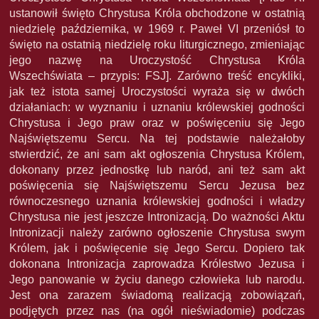
ustanowił święto Chrystusa Króla obchodzone w ostatnią
niedzielę października, w 1969 r. Paweł VI przeniósł to
święto na ostatnią niedzielę roku liturgicznego, zmieniając
jego nazwę na Uroczystość Chrystusa Króla
Wszechświata – przypis: FSJ]. Zarówno treść encykliki,
jak też istota samej Uroczystości wyraża się w dwóch
działaniach: w wyznaniu i uznaniu królewskiej godności
Chrystusa i Jego praw oraz w poświęceniu się Jego
Najświętszemu Sercu. Na tej podstawie należałoby
stwierdzić, że ani sam akt ogłoszenia Chrystusa Królem,
dokonany przez jednostkę lub naród, ani też sam akt
poświęcenia się Najświętszemu Sercu Jezusa bez
równoczesnego uznania królewskiej godności i władzy
Chrystusa nie jest jeszcze Intronizacją. Do ważności Aktu
Intronizacji należy zarówno ogłoszenie Chrystusa swym
Królem, jak i poświęcenie się Jego Sercu. Dopiero tak
dokonana Intronizacja zaprowadza Królestwo Jezusa i
Jego panowanie w życiu danego człowieka lub narodu.
Jest ona zarazem świadomą realizacją zobowiązań,
podjętych przez nas (na ogół nieświadomie) podczas