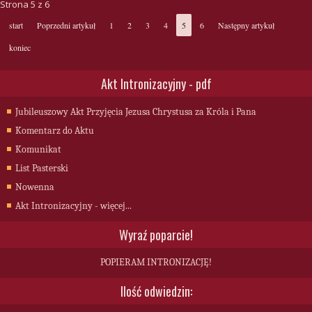
Strona 5 z 6
start
Poprzedni artykuł
1
2
3
4
5
6
Następny artykuł
koniec
Akt Intronizacyjny - pdf
Jubileuszowy Akt Przyjęcia Jezusa Chrystusa za Króla i Pana
Komentarz do Aktu
Komunikat
List Pasterski
Nowenna
Akt Intronizacyjny - więcej...
Wyraź poparcie!
POPIERAM INTRONIZACJĘ!
Ilość odwiedzin: