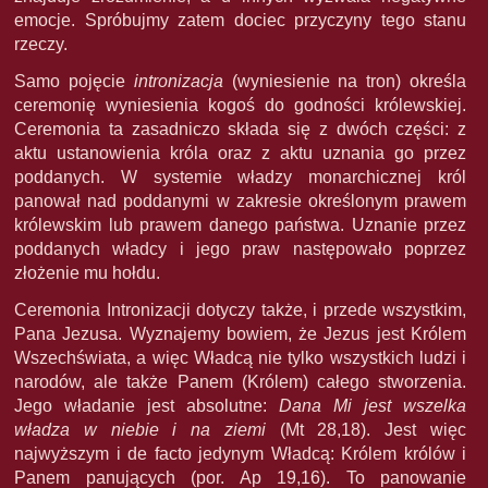
emocje. Spróbujmy zatem dociec przyczyny tego stanu
rzeczy.
Samo pojęcie
intronizacja
(wyniesienie na tron) określa
ceremonię wyniesienia kogoś do godności królewskiej.
Ceremonia ta zasadniczo składa się z dwóch części: z
aktu ustanowienia króla oraz z aktu uznania go przez
poddanych. W systemie władzy monarchicznej król
panował nad poddanymi w zakresie określonym prawem
królewskim lub prawem danego państwa. Uznanie przez
poddanych władcy i jego praw następowało poprzez
złożenie mu hołdu.
Ceremonia Intronizacji dotyczy także, i przede wszystkim,
Pana Jezusa. Wyznajemy bowiem, że Jezus jest Królem
Wszechświata, a więc Władcą nie tylko wszystkich ludzi i
narodów, ale także Panem (Królem) całego stworzenia.
Jego władanie jest absolutne:
Dana Mi jest wszelka
władza w niebie i na ziemi
(Mt 28,18). Jest więc
najwyższym i de facto jedynym Władcą: Królem królów i
Panem panujących (por. Ap 19,16). To panowanie