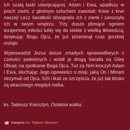
ich szatą łaski uświęcającej. Adam i Ewa, upadłszy w
proch ziemi, z głośnym szlochem zawołali: Krew z krwi
naszej! Lecz światłość dźwignęła ich z ziemi i zanurzyła
ich w swym wnętrzu. Trzy dusze płonące ogniem
wzajemnej miłości tuliły się do siebie z wielką tkliwością,
dziękując Bogu Ojcu, że już przeminął czas gorzkiej
rozłąki.
Wyprowadził Jezus dusze zmarłych sprawiedliwych z
czeluści piekielnych i wiódł je drogą światła na Górę
Obrad, na spotkanie Boga Ojca. Tuż za Nim kroczyli Adam
i Ewa, słuchając Jego opowieści o misji, jaką On i Miriam
otrzymali od Ojca. Szli i łkali ze szczęścia, że już tak blisko
są utraconego niegdyś nieba.
ks. Tadeusz Kiersztyn,
Ostatnia walka.
Kategoria:
Ks. Tadeusz Kiersztyn