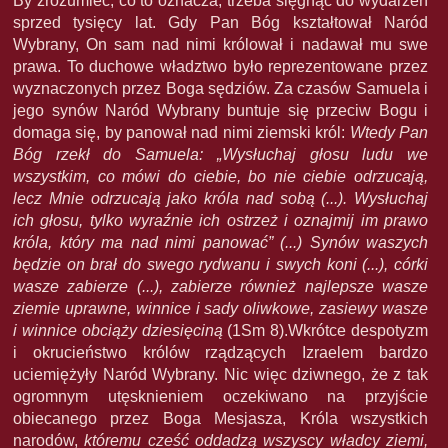
By zrozumieć, co to oznacza, trzeba sięgnąć do wydarzeń
sprzed tysięcy lat. Gdy Pan Bóg kształtował Naród
Wybrany, On sam nad nimi królował i nadawał mu swe
prawa. To duchowe władztwo było reprezentowane przez
wyznaczonych przez Boga sędziów. Za czasów Samuela i
jego synów Naród Wybrany buntuje się przeciw Bogu i
domaga się, by panował nad nimi ziemski król:
Wtedy Pan
Bóg rzekł do Samuela: „Wysłuchaj głosu ludu we
wszystkim, co mówi do ciebie, bo nie ciebie odrzucają,
lecz Mnie odrzucają jako króla nad sobą (...). Wysłuchaj
ich głosu, tylko wyraźnie ich ostrzeż i oznajmij im prawo
króla, który ma nad nimi panować” (...) Synów waszych
będzie on brał do swego rydwanu i swych koni (...), córki
wasze zabierze (...), zabierze również najlepsze wasze
ziemie uprawne, winnice i sady oliwkowe, zasiewy wasze
i winnice obciąży dziesięciną
(1Sm 8).Wkrótce despotyzm
i okrucieństwo królów rządzących Izraelem bardzo
uciemiężyły Naród Wybrany. Nic więc dziwnego, że z tak
ogromnym utęsknieniem oczekiwano na przyjście
obiecanego przez Boga Mesjasza, Króla wszystkich
narodów,
któremu cześć oddadzą wszyscy władcy ziemi,