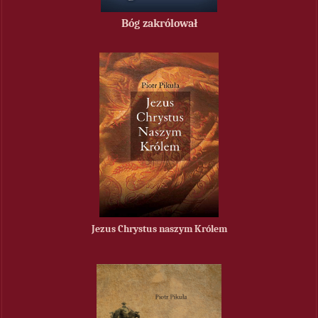
Bóg zakrólował
Jezus Chrystus naszym Królem