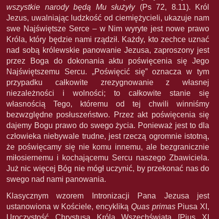
wszystkie narody będą Mu służyły
(Ps 72, 8.11). Król
Jezus, uwalniając ludzkość od ciemiężycieli, ukazuje nam
swe Najświętsze Serce – w Nim wyryte jest nowe prawo
Króla, który będzie nami rządził. Każdy, kto zechce uznać
nad sobą królewskie panowanie Jezusa, zaproszony jest
przez Boga do dokonania aktu poświęcenia się Jego
Najświętszemu Sercu. „Poświęcić się” oznacza w tym
przypadku całkowite zrezygnowanie z własnej
niezależności i wolności; to całkowite stanie się
własnością Tego, któremu od tej chwili winniśmy
bezwzględne posłuszeństwo. Przez akt poświęcenia się
dajemy Bogu prawo do swego życia. Ponieważ jest to dla
człowieka niebywale trudne, jest rzeczą ogromnie istotną,
że poświęcamy się nie komu innemu, ale bezgranicznie
miłosiernemu i kochającemu Sercu naszego Zbawiciela.
Już nic więcej Bóg nie mógł uczynić, by przekonać nas do
swego nad nami panowania.
Klasycznym wzorem Intronizacji Pana Jezusa jest
ustanowiona w Kościele, encykliką
Quas primas
Piusa XI,
Uroczystość Chrystusa Króla Wszechświata [Pius XI