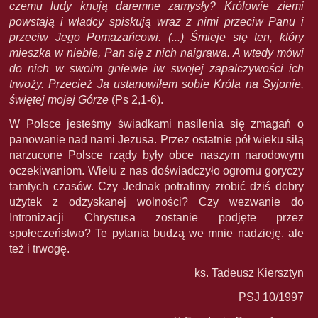
czemu ludy knują daremne zamysły? Królowie ziemi
powstają i władcy spiskują wraz z nimi przeciw Panu i
przeciw Jego Pomazańcowi. (...) Śmieje się ten, który
mieszka w niebie, Pan się z nich naigrawa. A wtedy mówi
do nich w swoim gniewie iw swojej zapalczywości ich
trwoży. Przecież Ja ustanowiłem sobie Króla na Syjonie,
świętej mojej Górze
(Ps 2,1-6).
W Polsce jesteśmy świadkami nasilenia się zmagań o
panowanie nad nami Jezusa. Przez ostatnie pół wieku siłą
narzucone Polsce rządy były obce naszym narodowym
oczekiwaniom. Wielu z nas doświadczyło ogromu goryczy
tamtych czasów. Czy Jednak potrafimy zrobić dziś dobry
użytek z odzyskanej wolności? Czy wezwanie do
Intronizacji Chrystusa zostanie podjęte przez
społeczeństwo? Te pytania budzą we mnie nadzieję, ale
też i trwogę.
ks. Tadeusz Kiersztyn
PSJ 10/1997