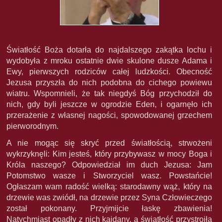
Światłość Boża dotarła do najdalszego zakątka lochu i
wydobyła z mroku ostatnie dwie skulone dusze Adama i
Ewy, pierwszych rodziców całej ludzkości. Obecność
Jezusa przyszła do nich podobna do cichego powiewu
wiatru. Wspomnieli, że tak niegdyś Bóg przychodził do
nich, gdy byli jeszcze w ogrodzie Eden, i ogarnęło ich
przerażenie z własnej nagości, spowodowanej grzechem
pierworodnym.
A nie mogąc się skryć przed światłością, strwożeni
wykrzyknęli: Kim jesteś, który przybywasz w mocy Boga i
Króla naszego? Odpowiedział im duch Jezusa: Jam
Potomstwo wasze i Stworzyciel wasz. Powstańcie!
Ogłaszam wam radość wielką: starodawny wąż, który na
drzewie was zwiódł, na drzewie przez Syna Człowieczego
został pokonany. Przyjmijcie łaskę zbawienia!
Natychmiast opadły z nich kajdany, a światłość przystroiła