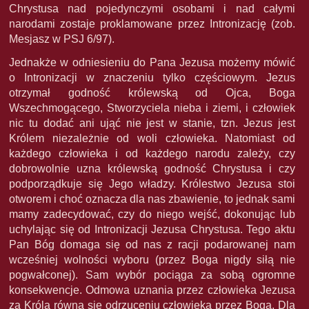
Chrystusa nad pojedynczymi osobami i nad całymi
narodami zostaje proklamowane przez Intronizację (zob.
Mesjasz w PSJ 6/97).
Jednakże w odniesieniu do Pana Jezusa możemy mówić
o Intronizacji w znaczeniu tylko częściowym. Jezus
otrzymał godność królewską od Ojca, Boga
Wszechmogącego, Stworzyciela nieba i ziemi, i człowiek
nic tu dodać ani ująć nie jest w stanie, tzn. Jezus jest
Królem niezależnie od woli człowieka. Natomiast od
każdego człowieka i od każdego narodu zależy, czy
dobrowolnie uzna królewską godność Chrystusa i czy
podporządkuje się Jego władzy. Królestwo Jezusa stoi
otworem i choć oznacza dla nas zbawienie, to jednak sami
mamy zadecydować, czy do niego wejść, dokonując lub
uchylając się od Intronizacji Jezusa Chrystusa. Tego aktu
Pan Bóg domaga się od nas z racji podarowanej nam
wcześniej wolności wyboru (przez Boga nigdy siłą nie
pogwałconej). Sam wybór pociąga za sobą ogromne
konsekwencje. Odmowa uznania przez człowieka Jezusa
za Króla równa się odrzuceniu człowieka przez Boga. Dla