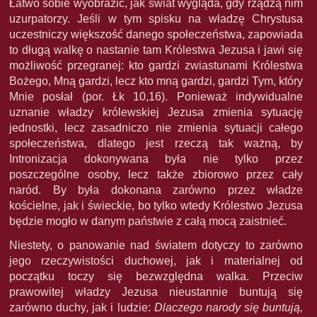
Łatwo sobie wyobrazić, jak świat wygląda, gdy rządzą nim
uzurpatorzy. Jeśli w tym spisku na władzę Chrystusa
uczestniczy większość danego społeczeństwa, zapowiada
to długą walkę o nastanie tam Królestwa Jezusa i jawi się
możliwość przegranej: kto gardzi zwiastunami Królestwa
Bożego, Mną gardzi, lecz kto mną gardzi, gardzi Tym, który
Mnie posłał (por. Łk 10,16). Ponieważ indywidualne
uznanie władzy królewskiej Jezusa zmienia sytuację
jednostki, lecz zasadniczo nie zmienia sytuacji całego
społeczeństwa, dlatego jest rzeczą tak ważną, by
Intronizacja dokonywana była nie tylko przez
poszczególne osoby, lecz także zbiorowo przez cały
naród. By była dokonana zarówno przez władze
kościelne, jak i świeckie, bo tylko wtedy Królestwo Jezusa
będzie mogło w danym państwie z całą mocą zaistnieć.
Niestety, o panowanie nad światem dotyczy to zarówno
jego rzeczywistości duchowej, jak i materialnej od
początku toczy się bezwzględna walka. Przeciw
prawowitej władzy Jezusa nieustannie buntują się
zarówno duchy, jak i ludzie:
Dlaczego narody się buntują,