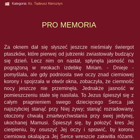
Kategoria:
Ks. Tadeusz Kiersztyn
PRO MEMORIA
Za oknem dał się słyszeć jeszcze nieśmiały świergot
ptaszków, które pierwej od jutrzenki zwiastowały budzący
się dzień. Lecz nim on nastał, spłynęła jasność na
pogrążoną w mrokach izdebkę Miriam. - Dnieje -
pomyślała, ale gdy podniosła swe oczy znad cierniowej
korony i spojrzała w otwór okna, zobaczyła, że ciemność
nocy jeszcze nie przeminęła. Jednakże jasność w
pomieszczeniu stale się nasilała. To Jezus śpieszył się z
całym pragnieniem swego dziecięcego Serca jak
najszybciej stanąć przy Niej żywy; stanąć rozradowany,
otoczony chwałą zmartwychwstania przy swej jedynej,
ukochanej Mamusi. Śpieszył się, by położyć kres Jej
cierpieniu, by osuszyć Jej oczy i sprawić, by korona
cierniowa okalająca Jej Serce wreszcie zakwitła różami.