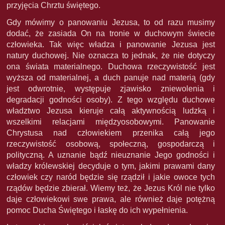
przyjęcia Chrztu świętego.
Gdy mówimy o panowaniu Jezusa, to od razu musimy
dodać, że zasiada On na tronie w duchowym świecie
człowieka. Tak więc władza i panowanie Jezusa jest
natury duchowej. Nie oznacza to jednak, że nie dotyczy
ona świata materialnego. Duchowa rzeczywistość jest
wyższa od materialnej, a duch panuje nad materią (gdy
jest odwrotnie, występuje zjawisko zniewolenia i
degradacji godności osoby). Z tego względu duchowe
władztwo Jezusa kieruje całą aktywnością ludzką i
wszelkimi relacjami międzyosobowymi. Panowanie
Chrystusa nad człowiekiem przenika całą jego
rzeczywistość osobową, społeczną, gospodarczą i
polityczną. A uznanie bądź nieuznanie Jego godności i
władzy królewskiej decyduje o tym, jakimi prawami dany
człowiek czy naród będzie się rządził i jakie owoce tych
rządów będzie zbierał. Wiemy też, że Jezus Król nie tylko
daje człowiekowi swe prawa, ale również daje potężną
pomoc Ducha Świętego i łaskę do ich wypełnienia.