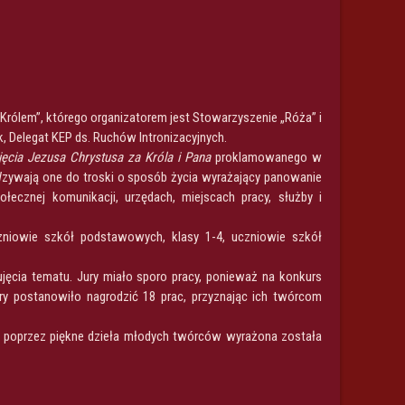
rólem”, którego organizatorem jest Stowarzyszenie „Róża” i
 Delegat KEP ds. Ruchów Intronizacyjnych.
ęcia Jezusa Chrystusa za Króla i Pana
proklamowanego w
 Wzywają one do troski o sposób życia wyrażający panowanie
łecznej komunikacji, urzędach, miejscach pracy, służby i
czniowie szkół podstawowych, klasy 1-4, uczniowie szkół
ujęcia tematu. Jury miało sporo pracy, ponieważ na konkurs
ury postanowiło nagrodzić 18 prac, przyznając ich twórcom
y poprzez piękne dzieła młodych twórców wyrażona została