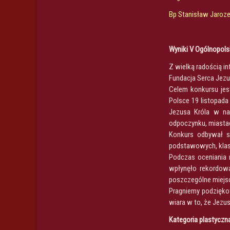
Bp Stanisław Jaroz
Wyniki V Ogólnopol
Z wielką radością i
Fundacja Serca Jezu
Celem konkursu jes
Polsce 19 listopada
Jezusa Króla w nas
odpoczynku, miastac
Konkurs odbywał si
podstawowych, klas
Podczas oceniania n
wpłynęło rekordowa
poszczególne miejs
Pragniemy podzięko
wiara w to, że Jezu
Kategoria plastyczn