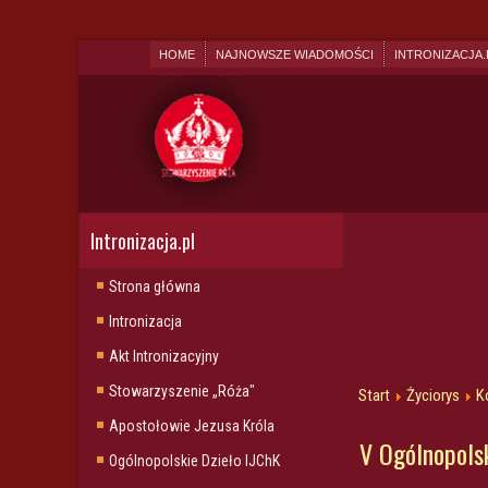
HOME
NAJNOWSZE WIADOMOŚCI
INTRONIZACJA.
Intronizacja.pl
Strona główna
Intronizacja
Akt Intronizacyjny
Stowarzyszenie „Róża"
Start
Życiorys
K
Apostołowie Jezusa Króla
V Ogólnopols
Ogólnopolskie Dzieło IJChK