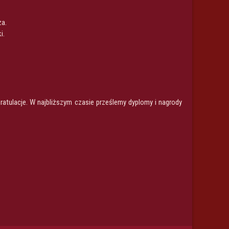
za.
i.
atulacje. W najbliższym czasie prześlemy dyplomy i nagrody