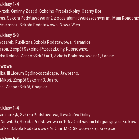
 klasy 1-4
jkrzak, Gminny Zespół Szkolno-Przedszkolny, Czarny Bór.
Kras, Szkoła Podstawowa nr 2 z oddziałami dwujęzycznymi im. Marii Konopnick
 Kaźmierczak, Szkoła Podstawowa, Nowa Wieś.
 klasy 5-8
Owczarek, Publiczna Szkoła Podstawowa, Naramice.
Masoń, Zespół Szkolno-Przedszkolny, Rusinowice.
ndra Kolasa, Zespół Szkół nr 1, Szkoła Podstawowa nr 1, Łosice.
tawowe
ałka, III Liceum Ogólnokształcące, Jaworzno.
 Mikoś, Zespół Szkół nr 3, Jasło.
ope, Zespół Szkół, Chojnice.
 klasy 1-4
 Kacznarzyk, Szkoła Podstawowa, Kwaśniów Dolny.
y Niewitała, Szkoła Podstawowa nr 105 z Oddziałami Integracyjnymi, Kraków.
 Mońka, Szkoła Podstawowa Nr 2 im. M.C. Skłodowskiej, Krzepice.