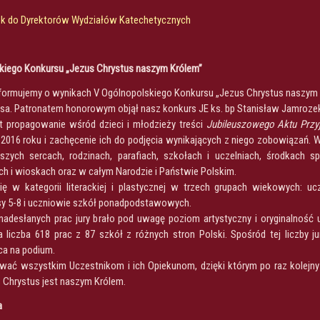
ek do Dyrektorów Wydziałów Katechetycznych
skiego Konkursu „Jezus Chrystus naszym Królem”
nformujemy o wynikach V Ogólnopolskiego Konkursu „Jezus Chrystus naszym K
sa. Patronatem honorowym objął nasz konkurs JE ks. bp Stanisław Jamrozek,
t propagowanie wśród dzieci i młodzieży treści
Jubileuszowego Aktu Przyj
 2016 roku i zachęcenie ich do podjęcia wynikających z niego zobowiązań.
zych sercach, rodzinach, parafiach, szkołach i uczelniach, środkach spo
h i wioskach oraz w całym Narodzie i Państwie Polskim.
ę w kategorii literackiej i plastycznej w trzech grupach wiekowych: u
y 5-8 i uczniowie szkół ponadpodstawowych.
adesłanych prac jury brało pod uwagę poziom artystyczny i oryginalność 
 liczba 618 prac z 87 szkół z różnych stron Polski. Spośród tej liczby j
ca na podium.
wać wszystkim Uczestnikom i ich Opiekunom, dzięki którym po raz kolejn
s Chrystus jest naszym Królem.
a