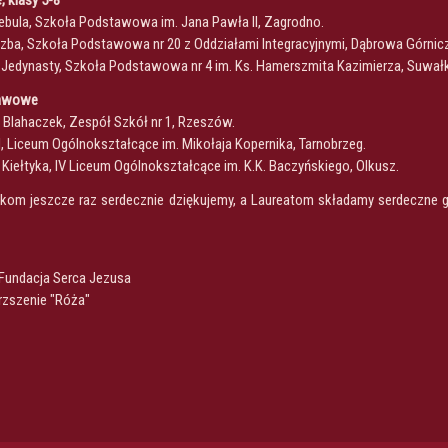
 klasy 5-8
Cebula, Szkoła Podstawowa im. Jana Pawła II, Zagrodno.
Łyczba, Szkoła Podstawowa nr 20 z Oddziałami Integracyjnymi, Dąbrowa Górnic
na Jedynasty, Szkoła Podstawowa nr 4 im. Ks. Hamerszmita Kazimierza, Suwałk
tawowe
a Blahaczek, Zespół Szkół nr 1, Rzeszów.
yl, Liceum Ogólnokształcące im. Mikołaja Kopernika, Tarnobrzeg.
ia Kiełtyka, IV Liceum Ogólnokształcące im. K.K. Baczyńskiego, Olkusz.
om jeszcze raz serdecznie dziękujemy, a Laureatom składamy serdeczne gr
 Fundacja Serca Jezusa
arzszenie "Róża"