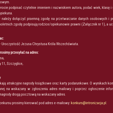
ykowym.
rocie podpisać czytelnie imieniem i nazwiskiem autora, podać wiek, klasę i
opiekuna.
y należy dołączyć pisemną zgodę na przetwarzanie danych osobowych i pu
oletnich zgodę podpisują rodzice/opiekunowie prawni (Załącznik nr 1), a uc
ac:
. – Uroczystość Jezusa Chrystusa Króla Wszechświata.
osimy przesyłać na adres:
sa,
y 11, Szczyglice,
w
ają atrakcyjne nagrody książkowe oraz karty podarunkowe. O wynikach konk
nej na wskazany w zgłoszeniu adres mailowy i poprzez ogłoszenie informa
 nagrody drogą pocztową na wskazany adres.
onkursu prosimy kierować pod adres e-mailowy:
konkurs@intronizacja.pl
.