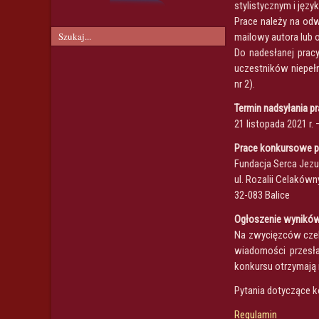
stylistycznym i jęz
Prace należy na odw
mailowy autora lub 
Do nadesłanej prac
uczestników niepełn
nr 2).
Termin nadsyłania pr
21 listopada 2021 r
Prace konkursowe pr
Fundacja Serca Jezu
ul. Rozalii Celakówn
32-083 Balice
Ogłoszenie wynikó
Na zwycięzców czek
wiadomości przesła
konkursu otrzymają
Pytania dotyczące k
Regulamin