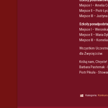
Szkoły podstawowe,
Miejsce I – Amelia 
Miejsce II – Piotr 
Miejsce III – Justy
Szkoły ponadpods
Miejsce I – Weronik
Miejsce II – Maria D
Miejsce III – Kornel
Wszystkim Uczestnik
dla Zwycięzców.
Króluj nam, Chryste!
Barbara Pasternak -
Piotr Pikuła - Stow
Kategoria:
Konkurs