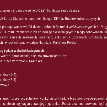
rsu jest Stowarzyszenie „Róża” i Fundacja Serca Jezusa.
JE ks. bp Stanisław Jamrozek, Delegat KEP ds. Ruchów Intronizacyjnych.
t propagowanie wśród dzieci i młodzieży treści
Jubileuszowego Aktu Przyj
 2016 roku i zachęcenie ich do podjęcia wynikających z niego zobowiązań.
zych sercach, rodzinach, parafiach, szkołach i uczelniach, środkach spo
h i wioskach oraz w całym Narodzie i Państwie Polskim.
ię będzie w dwóch kategoriach:
a: wiersz, opowiadanie, esej, rozprawka, reportaż.
na: prace w formacie A4 lub A3.
(klasy 1-4).
(klasy 5-8).
awowe.
słanych przez uczestników konkursu jury będzie brać pod uwagę poziom ar
 i spełniać wymagania swojego gatunku. Praca pisemna powinna być p