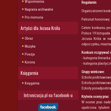
Wspomnienia
Regulamin
Nagrania archiwalne
Organizatorem konku
Pro memoria
Patronat honorowy: 
Artyści dla Jezusa Króla
Celem konkursu jes
Polsce 19 listopada
Obraz
Jezusa Króla w nas
odpoczynku, miastac
Muzyka
Konkurs rozgrywać s
Poezja
- kategoria literack
Korona
- kategoria plastycz
Księgarnia
Grupy wiekowe:
Szkoła podstawowa 
Szkoła podstawowa 
Księgarnia
Szkoły ponadpodst
Intronizacja.pl na facebook-u
Kryteria oceny prac
W ocenie prac nade
opatrzona tytułem