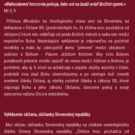
»
Blahoslavení tvorcovia pokoja, lebo oni sa budú volať Božími synmi.
«
Mt 5, 9
Príčinou dlhodobo sa zhoršujúceho stavu vecí na Slovensku sú
deklarácie v Ústave SR, (predovšetkým to, že štátna moc pochádza od
občanov) ktoré nás oddeľujú od prúdu Božích milostí a radia nás medzi
nepriateľov Boha. Nasledujúce vyhlásenie je odpoveďou na početné
modlitby a malo by zabezpečiť akési "prímerie" medzi občanom -
voličom a Bohom - Pánom Ježišom Kristom. Aby toto Bohom
ponúknuté prímerie mohlo vyústiť do mieru medzi štátom a Bohom, je
potrebné, aby aj tí, ktorí sa uchádzajú o prijatie služby autority v štáte,
podrobili svoj úrad Bohu všemohúcemu a po nástupe doň zmenili
uvedené články Ústavy, aj všetky ostatné články a zákony SR, ktoré
odporujú Bohu a jeho zákonu. Občania, obnovme pokoj a svoje
synovstvo nášmu Otcovi nebeskému:
Vyhlásenie občana, občianky Slovenskej republiky
Ako občan, občianka Slovenskej republiky sa zriekam nasledujúceho
článku Ústavy Slovenskej republiky: „Štátna moc pochádza od