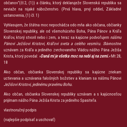
občanov“(čl.2, (1)) a článku, ktorý deklaruježe Slovenská republika sa
neviaže na nijaké náboženstvo. (Prvá hlava, prvý oddiel, Základné
ustanovenia, (1) čl. 1)
Vyhlasujem, že štátna moc nepochádza odo mňa ako občana, občianky
Slovenskej republiky, ale od všemohúceho Boha, Pána Pánov a Kráľa
Kráľov, ktorý stvoril nebo i zem, a teraz sa kajúcne podvoľujem
nášmu
Pánovi Ježišovi Kristovi, Kráľovi sveta a celého vesmíru. S
lávnostne
uznávam za Kráľa a jediného zvrchovaného Vládcu nášho Pána Ježiša
Krista, ktorý povedal:
»
Daná mi je všetka moc na nebi aj na zemi.
«
Mt 28,
18
Ako občan, občianka Slovenskej republiky sa kajúcne zriekam
uctievania a uznávania falošných božstiev a klaniam sa nášmu Pánovi
Ježišovi Kristovi, jedinému pravému Bohu.
Ako občan, občianka Slovenskej republiky uznávam a s kajúcnosťou
prijímam nášho Pána Ježiša Krista za jediného Spasiteľa.
vlastnoručný podpis
(najlepšie podpísať a uschovať)