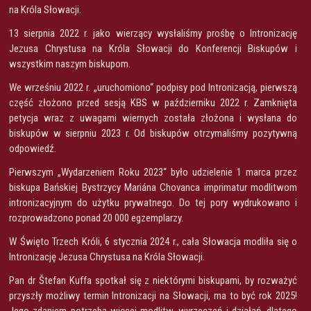
na Króla Słowacji.
13 sierpnia 2022 r. jako wierzący wysłaliśmy prośbę o Intronizację
Jezusa Chrystusa na Króla Słowacji do Konferencji Biskupów i
wszystkim naszym biskupom.
We wrześniu 2022 r. „uruchomiono“ podpisy pod Intronizacją, pierwszą
część złożono przed sesją KBS w październiku 2022 r. Zamknięta
petycja wraz z uwagami wiernych została złożona i wysłana do
biskupów w sierpniu 2023 r. Od biskupów otrzymaliśmy pozytywną
odpowiedź.
Pierwszym „Wydarzeniem Roku 2023“ było udzielenie 1 marca przez
biskupa Bańskiej Bystrzycy Mariána Chovanca imprimatur modlitwom
intronizacyjnym do użytku prywatnego. Do tej pory wydrukowano i
rozprowadzono ponad 20 000 egzemplarzy.
W Święto Trzech Króli, 6 stycznia 2024 r., cała Słowacja modliła się o
Intronizację Jezusa Chrystusa na Króla Słowacji.
Pan dr Štefan Kuffa spotkał się z niektórymi biskupami, by rozważyć
przyszły możliwy termin Intronizacji na Słowacji, ma to być rok 2025!
Jego zdaniem potrzeba więcej modlitw, wyrzeczeń i działań, dlatego