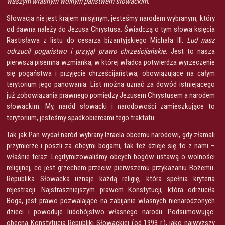
waszym własnym wolnym państwem słowackim
.
Słowacja nie jest krajem misyjnym, jesteśmy narodem wybranym, który
od dawna należy do Jezusa Chrystusa. Świadczą o tym słowa księcia
Rastisława z listu do cesarza bizantyjskiego Michała III.
Lud nasz
odrzucił pogaństwo i przyjął prawo chrześcijańskie
. Jest to nasza
pierwsza pisemna wzmianka, w której władca potwierdza wyrzeczenie
się pogaństwa i przyjęcie chrześcijaństwa, obowiązujące na całym
terytorium jego panowania. List można uznać za dowód istniejącego
już zobowiązania prawnego pomiędzy Jezusem Chrystusem a narodem
słowackim. My, naród słowacki i narodowości zamieszkujące to
terytorium, jesteśmy spadkobiercami tego traktatu.
Tak jak Pan wydał naród wybrany Izraela obcemu narodowi, gdy złamali
przymierze i poszli za obcymi bogami, tak też dzieje się to z nami –
właśnie teraz. Legitymizowaliśmy obcych bogów ustawą o wolności
religijnej, co jest grzechem przeciw pierwszemu przykazaniu Bożemu.
Republika Słowacka uznaje każdą religię, która spełnia kryteria
rejestracji. Najstraszniejszym prawem Konstytucji, która odrzuciła
Boga, jest prawo pozwalające na zabijanie własnych nienarodzonych
dzieci i powoduje ludobójstwo własnego narodu. Podsumowując:
obecna Konstytucja Republiki Słowackiej (od 1993 r.), jako najwyższy