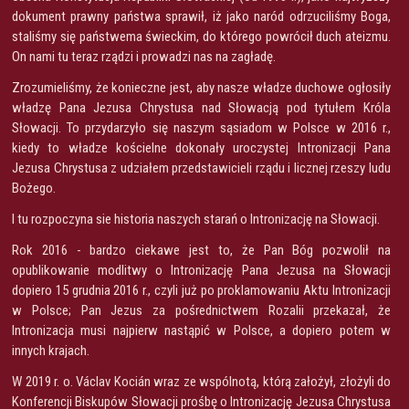
dokument prawny państwa sprawił, iż jako naród odrzuciliśmy Boga,
staliśmy się państwema świeckim, do którego powrócił duch ateizmu.
On nami tu teraz rządzi i prowadzi nas na zagładę.
Zrozumieliśmy, że konieczne jest, aby nasze władze duchowe ogłosiły
władzę Pana Jezusa Chrystusa nad Słowacją pod tytułem Króla
Słowacji. To przydarzyło się naszym sąsiadom w Polsce w 2016 r.,
kiedy to władze kościelne dokonały uroczystej Intronizacji Pana
Jezusa Chrystusa z udziałem przedstawicieli rządu i licznej rzeszy ludu
Bożego.
I tu rozpoczyna sie historia naszych starań o Intronizację na Słowacji.
Rok 2016 - bardzo ciekawe jest to, że Pan Bóg pozwolił na
opublikowanie modlitwy o Intronizację Pana Jezusa na Słowacji
dopiero 15 grudnia 2016 r., czyli już po proklamowaniu Aktu Intronizacji
w Polsce; Pan Jezus za pośrednictwem Rozalii przekazał, że
Intronizacja musi najpierw nastąpić w Polsce, a dopiero potem w
innych krajach.
W 2019 r. o. Václav Kocián wraz ze wspólnotą, którą założył, złożyli do
Konferencji Biskupów Słowacji prośbę o Intronizację Jezusa Chrystusa