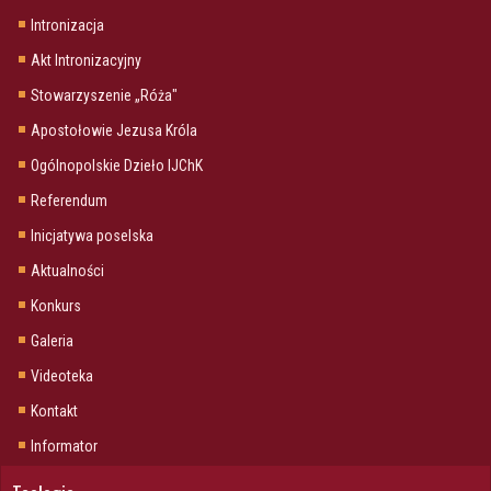
Intronizacja
Akt Intronizacyjny
Stowarzyszenie „Róża"
Apostołowie Jezusa Króla
Ogólnopolskie Dzieło IJChK
Referendum
Inicjatywa poselska
Aktualności
Konkurs
Galeria
Videoteka
Kontakt
Informator