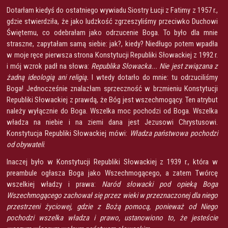
Dotarłam kiedyś do ostatniego wywiadu Siostry Łucji z Fatimy z 1957 r.,
gdzie stwierdziła, że jako ludzkość zgrzeszyliśmy przeciwko Duchowi
Świętemu, co odebrałam jako odrzucenie Boga. To było dla mnie
straszne, zapytałam samą siebie: jak?, kiedy? Niedługo potem wpadła
w moje ręce pierwsza strona Konstytucji Republiki Słowackiej z 1992 r.
i mój wzrok padł na słowa:
Republika Słowacka... Nie jest związana z
żadną ideologią ani religią.
I wtedy dotarło do mnie: tu odrzuciliśmy
Boga! Jednocześnie znalazłam sprzeczność w brzmieniu Konstytucji
Republiki Słowackiej z prawdą, że Bóg jest wszechmogący. Ten atrybut
należy wyłącznie do Boga. Wszelka moc pochodzi od Boga. Wszelka
władza na niebie i na ziemi dana jest Jezusowi Chrystusowi.
Konstytucja Republiki Słowackiej mówi:
Władza państwowa pochodzi
od obywateli
.
Inaczej było w Konstytucji Republiki Słowackiej z 1939 r., która w
preambule ogłasza Boga jako Wszechmogącego, a zatem Twórcę
wszelkiej władzy i prawa:
Naród słowacki pod opieką Boga
Wszechmogącego zachował się przez wieki w przeznaczonej dla niego
przestrzeni życiowej, gdzie z Bożą pomocą, ponieważ od Niego
pochodzi wszelka władza i prawo, ustanowiono to, że jesteście