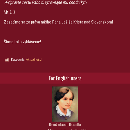
»Pripravte cestu Pánovi, vyrovnajte mu chodníky!«
Mt 3, 3
Zasaďme sa za práva nášho Pána Ježiša Krista nad Slovenskom!
Šírme toto vyhlásenie!
Kategoria:
Aktualności
For English users
Read about Rosalia