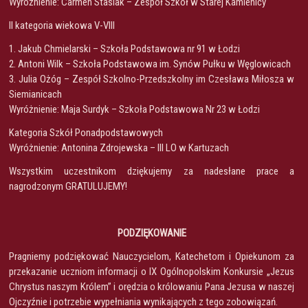
Wyróżnienie: Carmen Stasiak – Zespół Szkół w Starej Kamienicy
II kategoria wiekowa V-VIII
1. Jakub Chmielarski – Szkoła Podstawowa nr 91 w Łodzi
2. Antoni Wilk – Szkoła Podstawowa im. Synów Pułku w Węglowicach
3. Julia Ożóg – Zespół Szkolno-Przedszkolny im Czesława Miłosza w
Siemianicach
Wyróżnienie: Maja Surdyk – Szkoła Podstawowa Nr 23 w Łodzi
Kategoria Szkół Ponadpodstawowych
Wyróżnienie: Antonina Zdrojewska – III LO w Kartuzach
Wszystkim uczestnikom dziękujemy za nadesłane prace a
nagrodzonym GRATULUJEMY!
PODZIĘKOWANIE
Pragniemy podziękować Nauczycielom, Katechetom i Opiekunom za
przekazanie uczniom informacji o IX Ogólnopolskim Konkursie „Jezus
Chrystus naszym Królem” i orędzia o królowaniu Pana Jezusa w naszej
Ojczyźnie i potrzebie wypełniania wynikających z tego zobowiązań.