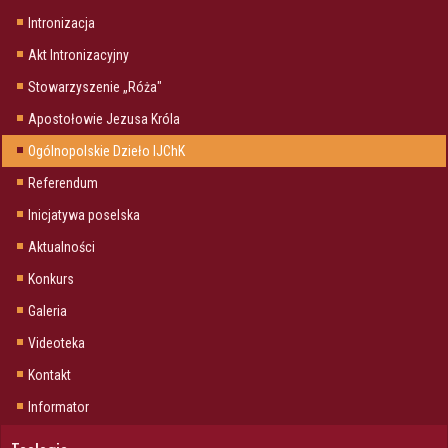
Intronizacja
Akt Intronizacyjny
Stowarzyszenie „Róża"
Apostołowie Jezusa Króla
Ogólnopolskie Dzieło IJChK
Referendum
Inicjatywa poselska
Aktualności
Konkurs
Galeria
Videoteka
Kontakt
Informator