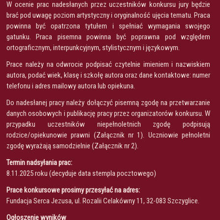
W ocenie prac nadesłanych przez uczestników konkursu jury będzie
brać pod uwagę poziom artystyczny i oryginalność ujęcia tematu. Praca
powinna być opatrzona tytułem i spełniać wymagania swojego
gatunku. Praca pisemna powinna być poprawna pod względem
ortograficznym, interpunkcyjnym, stylistycznym i językowym.
Prace należy na odwrocie podpisać czytelnie imieniem i nazwiskiem
autora, podać wiek, klasę i szkołę autora oraz dane kontaktowe: numer
telefonu i adres mailowy autora lub opiekuna.
Do nadesłanej pracy należy dołączyć pisemną zgodę na przetwarzanie
danych osobowych i publikację pracy przez organizatorów konkursu. W
przypadku uczestników niepełnoletnich zgodę podpisują
rodzice/opiekunowie prawni (Załącznik nr 1). Uczniowie pełnoletni
zgodę wyrażają samodzielnie (Załącznik nr 2).
Termin nadsyłania prac:
8.11.2025 roku (decyduje data stempla pocztowego)
Prace konkursowe prosimy przesyłać na adres:
Fundacja Serca Jezusa, ul. Rozalii Celakówny 11, 32-083 Szczyglice.
Ogłoszenie wyników