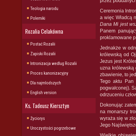
przez poddanych
Teologia narodu
Ceremonia Intro
a więc Władcą ni
Polemiki
Dana Mi jest ws
Rozalia Celakówna
Panem panujący
proklamowane prz
Postać Rozalii
Jednakże w odni
Zapiski Rozalii
królewską od Oj
Jezus jest Król
Intronizacja wedlug Rozalii
uzna królewską 
Proces kanonizacyjny
zbawienie, to je
Tego aktu Pan 
Dla najmlodszych
pogwałconej). S
English version
odrzuceniu człow
Ks. Tadeusz Kiersztyn
Dokonując zatem
na monarszy tro
wyraża się w zł
Życiorys
Jego Najświętsz
Uroczystości pogrzebowe
Wielkie objawie