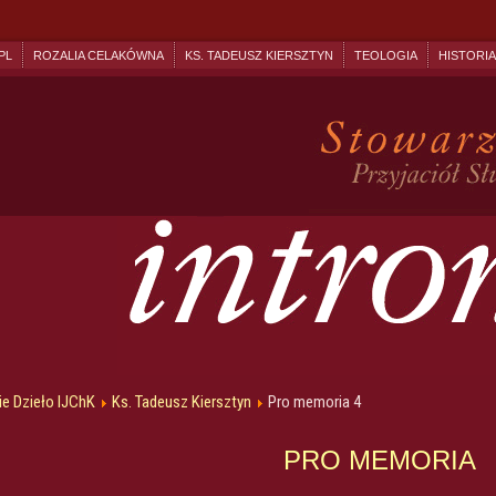
PL
ROZALIA CELAKÓWNA
KS. TADEUSZ KIERSZTYN
TEOLOGIA
HISTORIA
e Dzieło IJChK
Ks. Tadeusz Kiersztyn
Pro memoria 4
PRO MEMORIA