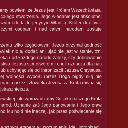
ajemy bowiem, że Jezus jest Królem Wszechświata,
 całego stworzenia. Jego władanie jest absolutne:
szym i de facto jedynym Władcą: Królem królów i
czymi osobami i nad całymi narodami zostaje
zeniu tylko częściowym. Jezus otrzymał godność
ek nic tu dodać ani ująć nie jest w stanie, tzn.
ieka i od każdego narodu zależy, czy dobrowolnie
estwo Jezusa stoi otworem i choć oznacza dla nas
b uchylając się od Intronizacji Jezusa Chrystusa.
j wolności wyboru (przez Boga nigdy siłą nie
ania przez człowieka Jezusa za Króla równa się
jstraszniejsza.
ólewskiej, ale wprowadzamy Go jako naszego Króla
y naród. Uznanie zaś Jego panowania i Jego praw
o Mu hołd nie inaczej, jak przez poświęcenie się
 ważnym etapem w zrozumieniu idei Intronizacji.