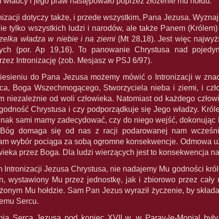
 władcy i jego praw następowało poprzez złożenie mu hołdu.
nizacji dotyczy także, i przede wszystkim, Pana Jezusa. Wyzn
e tylko wszystkich ludzi i narodów, ale także Panem (Królem)
zelka władza w niebie i na ziemi
(Mt 28,18). Jest więc najwyż
ch (por. Ap 19,16). To panowanie Chrystusa nad pojedyn
ez Intronizację (zob. Mesjasz w PSJ 6/97).
esieniu do Pana Jezusa możemy mówić o Intronizacji w znac
ca, Boga Wszechmogącego, Stworzyciela nieba i ziemi, i człowi
em niezależnie od woli człowieka. Natomiast od każdego człow
godność Chrystusa i czy podporządkuje się Jego władzy. Król
dnak sami mamy zadecydować, czy do niego wejść, dokonując lu
Bóg domaga się od nas z racji podarowanej nam wcześnie
am wybór pociąga za sobą ogromne konsekwencje. Odmowa uzn
ieka przez Boga. Dla ludzi wierzących jest to konsekwencja na
 Intronizacji Jezusa Chrystusa, nie nadajemy Mu godności kr
n, wystawiony Mu przez jednostkę, jak i zbiorowo przez cał
ożonym Mu hołdzie. Sam Pan Jezus wyraził życzenie, by składan
emu Sercu.
nia Serca Jezusa pod koniec XVII w. w Paray-le-Monial były