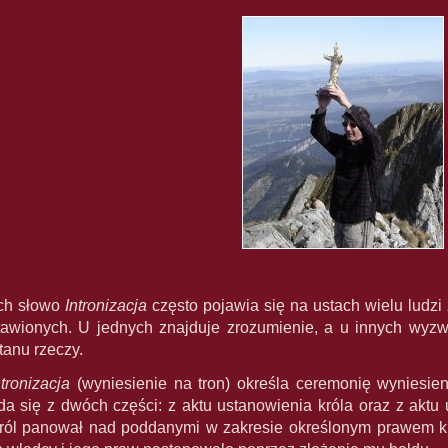
ach słowo
Intronizacja
często pojawia się na ustach wielu ludzi
tawionych. U jednych znajduje zrozumienie, a u innych wyz
tanu rzeczy.
ntronizacja
(wyniesienie na tron) określa ceremonię wyniesie
da się z dwóch części: z aktu ustanowienia króla oraz z akt
król panował nad poddanymi w zakresie określonym prawem 