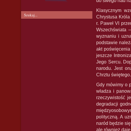
do swego nad n
Klasycznym wzo
Chrystusa Króla
r. Paweł VI prze
Wszechświata – 
wyznaniu i uzna
podstawie należ
akt poświęcenia
jeszcze Introni
Jego Sercu. Dop
narodu. Jest on
Chrztu świętego.
Gdy mówimy o pa
władza i panowa
rzeczywistość j
degradacji godn
międzyosobowymi
polityczną. A u
naród będzie się
ale również daj