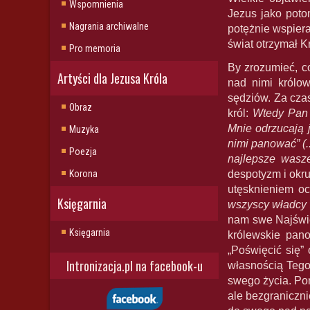
Wspomnienia
Jezus jako pot
Nagrania archiwalne
potężnie wspier
świat otrzymał 
Pro memoria
By zrozumieć, c
Artyści dla Jezusa Króla
nad nimi królo
sędziów. Za cza
Obraz
król:
Wtedy Pan 
Mnie odrzucają j
Muzyka
nimi panować” (.
Poezja
najlepsze wasz
Korona
despotyzm i okr
utęsknieniem o
Księgarnia
wszyscy władcy 
nam swe Najświę
Księgarnia
królewskie pan
„Poświęcić się”
Intronizacja.pl na facebook-u
własnością Tego
swego życia. Pon
ale bezgraniczn