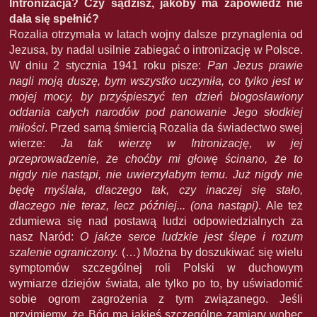
Intronizacja? Czy sądzisz, jakoby ma zapowiedź nie
dała się spełnić?
Rozalia otrzymała w latach wojny dalsze przynaglenia od
Jezusa, by nadal usilnie zabiegać o intronizację w Polsce.
W dniu 2 stycznia 1941 roku pisze:
Pan Jezus prawie
nagli moją duszę, bym wszystko uczyniła, co tylko jest w
mojej mocy, by przyśpieszyć ten dzień błogosławiony
oddania całych narodów pod panowanie Jego słodkiej
miłości
. Przed samą śmiercią Rozalia da świadectwo swej
wierze:
Ja tak wierzę w Intronizację, w jej
przeprowadzenie, że choćby mi głowę ścinano, że to
nigdy nie nastąpi, nie uwierzyłabym temu. Już nigdy nie
będę myślała, dlaczego tak, czy inaczej się stało,
dlaczego nie teraz, lecz później... (ona nastąpi)
. Ale też
zdumiewa się nad postawą ludzi odpowiedzialnych za
nasz Naród:
O jakże serce ludzkie jest ślepe i rozum
szalenie ograniczony.
(…) Można by doszukiwać się wielu
symptomów szczególnej roli Polski w duchowym
wymiarze dziejów świata, ale tylko po to, by uświadomić
sobie ogrom zagrożenia z tym związanego. Jeśli
przyjmiemy, że Bóg ma jakieś szczególne zamiary wobec