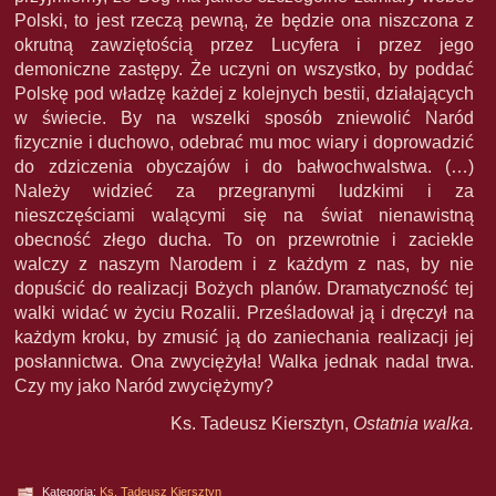
Polski, to jest rzeczą pewną, że będzie ona niszczona z
okrutną zawziętością przez Lucyfera i przez jego
demoniczne zastępy. Że uczyni on wszystko, by poddać
Polskę pod władzę każdej z kolejnych bestii, działających
w świecie. By na wszelki sposób zniewolić Naród
fizycznie i duchowo, odebrać mu moc wiary i doprowadzić
do zdziczenia obyczajów i do bałwochwalstwa. (…)
Należy widzieć za przegranymi ludzkimi i za
nieszczęściami walącymi się na świat nienawistną
obecność złego ducha. To on przewrotnie i zaciekle
walczy z naszym Narodem i z każdym z nas, by nie
dopuścić do realizacji Bożych planów. Dramatyczność tej
walki widać w życiu Rozalii. Prześladował ją i dręczył na
każdym kroku, by zmusić ją do zaniechania realizacji jej
posłannictwa. Ona zwyciężyła! Walka jednak nadal trwa.
Czy my jako Naród zwyciężymy?
Ks. Tadeusz Kiersztyn,
Ostatnia walka.
Kategoria:
Ks. Tadeusz Kiersztyn