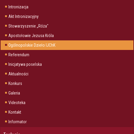
Intronizacja
Akt Intronizacyjny
Stowarzyszenie „Róża"
Apostołowie Jezusa Króla
Ogólnopolskie Dzieło IJChK
Referendum
Inicjatywa poselska
Aktualności
Konkurs
Galeria
Videoteka
Kontakt
Informator