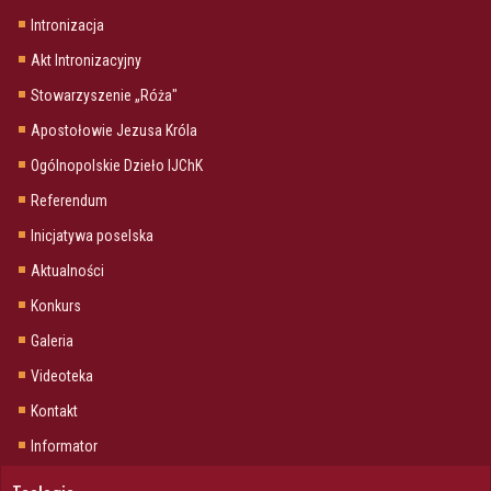
Intronizacja
Akt Intronizacyjny
Stowarzyszenie „Róża"
Apostołowie Jezusa Króla
Ogólnopolskie Dzieło IJChK
Referendum
Inicjatywa poselska
Aktualności
Konkurs
Galeria
Videoteka
Kontakt
Informator