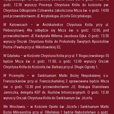
godz. 12.30 wyruszy Procesja Chrystusa Króla do kościoła pw.
Chrystusa Odkupiciela Człowieka zakończona Msza św. o godz. 14.00
pod przewodnictwem JE Arcybiskupa Józefa Górzyńskiego;
W Katowicach – w Archikatedrze Chrystusa Króla przy ul.
Plebiscytowej 49a odbędzie się Msza św. o godz. 12.00, pod
przewodnictwem JE Kardynała Willema Jacobusa Eijka. O godz. 13.30
wyruszy Orszak Chrystusa Króla do Prokatedry Świętych Apostołów
Piotra i Pawła przy ul. Mikołowskiej 32;
W Gdańsku – w Kościele Chrystusa Króla przy ul. F. Rogaczewskiego 55
będzie Msza św. o godz. 11.00; o godz. 12.00 wyruszy Orszak
Chrystusa Króla do Kościoła św. Barbary przy ul. Długie Ogrody 1;
W Przemyślu – w Sanktuarium Matki Bożej Niepokalanej o.o.
Franciszkanów przy ul. Franciszkańskiej 2 sprawowana będzie Msza
św. o godz. 12.30 pod przewodnictwem J.E. Biskupa Stanisława
Jamrozka, delegata KEP ds. Ruchów Intronizacyjnych. O godz. 13.30
wyruszy Orszak Chrystusa Króla do Sanktuarium św. Józefa;
We Wrocławiu – w Kościele Opieki św. Józefa i Sanktuarium Matki
Bożej Miłosierdzia przy ul. Ołbińskiej 1 będzie Nabożeństwo o godz.