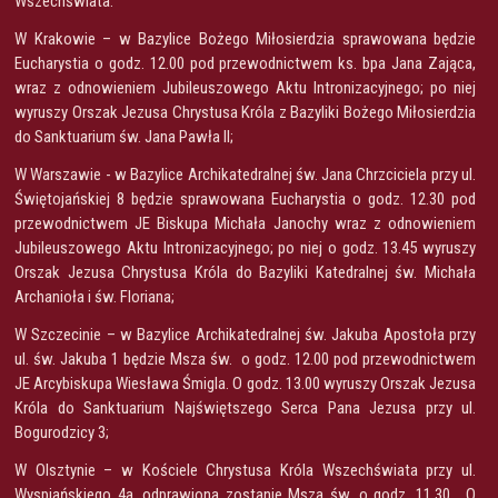
Wszechświata.
W Krakowie – w Bazylice Bożego Miłosierdzia sprawowana będzie
Eucharystia o godz. 12.00 pod przewodnictwem ks. bpa Jana Zająca,
wraz z odnowieniem Jubileuszowego Aktu Intronizacyjnego; po niej
wyruszy Orszak Jezusa Chrystusa Króla z Bazyliki Bożego Miłosierdzia
do Sanktuarium św. Jana Pawła II;
W Warszawie - w Bazylice Archikatedralnej św. Jana Chrzciciela przy ul.
Świętojańskiej 8 będzie sprawowana Eucharystia o godz. 12.30 pod
przewodnictwem JE Biskupa Michała Janochy wraz z odnowieniem
Jubileuszowego Aktu Intronizacyjnego; po niej o godz. 13.45 wyruszy
Orszak Jezusa Chrystusa Króla do Bazyliki Katedralnej św. Michała
Archanioła i św. Floriana;
W Szczecinie – w Bazylice Archikatedralnej św. Jakuba Apostoła przy
ul. św. Jakuba 1 będzie Msza św. o godz. 12.00 pod przewodnictwem
JE Arcybiskupa Wiesława Śmigla. O godz. 13.00 wyruszy Orszak Jezusa
Króla do Sanktuarium Najświętszego Serca Pana Jezusa przy ul.
Bogurodzicy 3;
W Olsztynie – w Kościele Chrystusa Króla Wszechświata przy ul.
Wyspiańskiego 4a. odprawiona zostanie Msza św. o godz. 11.30. O