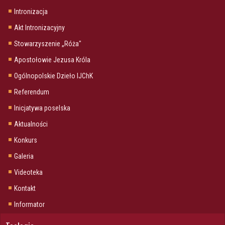
Intronizacja
Akt Intronizacyjny
Stowarzyszenie „Róża"
Apostołowie Jezusa Króla
Ogólnopolskie Dzieło IJChK
Referendum
Inicjatywa poselska
Aktualności
Konkurs
Galeria
Videoteka
Kontakt
Informator