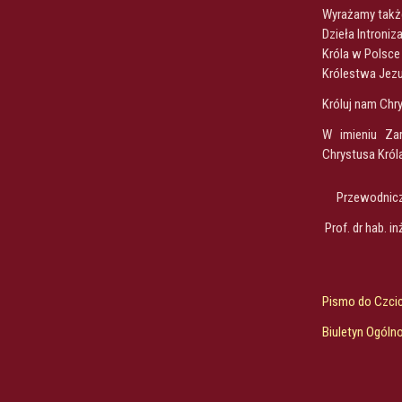
Wyrażamy takż
Dzieła Introniz
Króla w Polsce
Królestwa Jezu
Króluj nam Chry
W imieniu Zar
Chrystusa Król
Przewodnic
Prof. dr hab. i
Pismo do Czcic
Biuletyn Ogólno