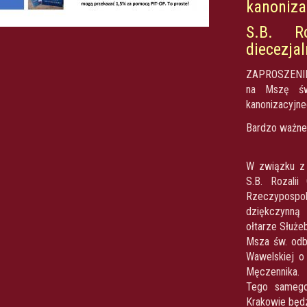
kanoniza
S.B. R
diecezja
ZAPROSZENI
na Mszę św.
kanonizacyjne
Bardzo ważne
W związku z 
S.B. Rozalii
Rzeczypospo
dziękczynną 
ołtarze Służe
Msza św. odb
Wawelskiej o
Męczennika.
Tego samego
Krakowie będz