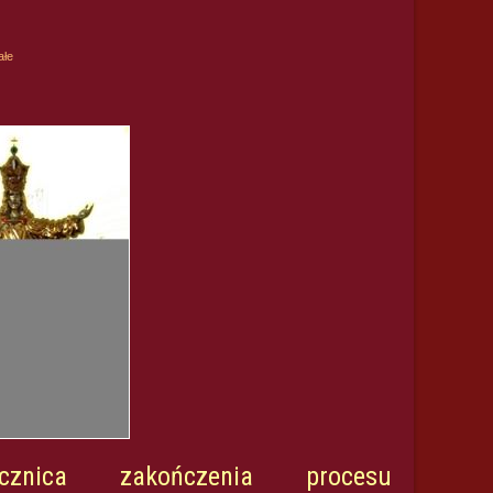
ałe
znica zakończenia procesu