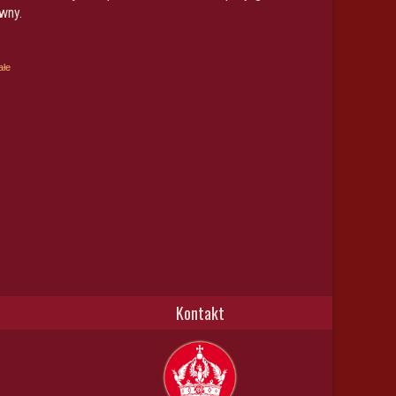
wny.
ałe
Kontakt