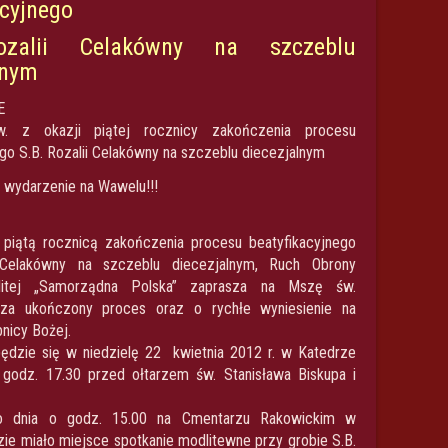
cyjnego
ozalii Celakówny na szczeblu
lnym
E
 z okazji piątej rocznicy zakończenia procesu
go S.B. Rozalii Celakówny na szczeblu diecezjalnym
 wydarzenie na Wawelu!!!
piątą rocznicą zakończenia procesu beatyfikacyjnego
 Celakówny na szczeblu diecezjalnym, Ruch Obrony
litej „Samorządna Polska” zaprasza na Mszę św.
za ukończony proces oraz o rychłe wyniesienie na
bnicy Bożej.
ędzie się w niedzielę 22 kwietnia 2012 r. w Katedrze
 godz. 17.30 przed ołtarzem św. Stanisława Biskupa i
 dnia o godz. 15.00 na Cmentarzu Rakowickim w
ie miało miejsce spotkanie modlitewne przy grobie S.B.