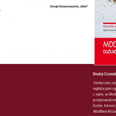
Drodzy Czcicie
Serdecznie za
najbliższymi s
z nami, w Modl
przeprowadzen
Dzieła Introni
Modlitwa Różań