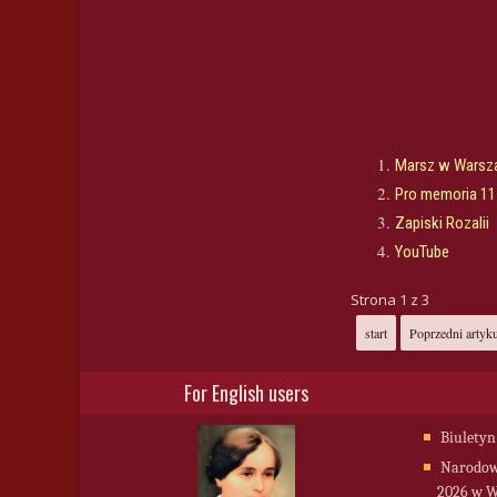
Marsz w Warsz
Pro memoria 11
Zapiski Rozalii
YouTube
Strona 1 z 3
start
Poprzedni artyk
For English users
Biuletyn
Narodowy
2026 w W