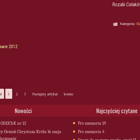
Rozalii Celakó
Kategoria:
St
awie 2012
uł
1
2
3
Następny artykuł
koniec
Nowości
Najczęściej czytane
 ODIJChK nr 13
Pro memoria 19
 Orszak Chrystusa Króla 16 maja
Pro memoria 4
arszawie