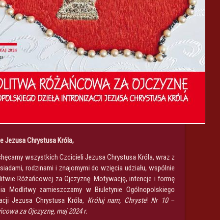
le Jezusa Chrystusa Króla,
chęcamy wszystkich Czcicieli Jezusa Chrystusa Króla, wraz z
ąsiadami, rodzinami i znajomymi do wzięcia udziału, wspólnie
itwie Różańcowej za Ojczyznę. Motywację, intencje i formę
ia Modlitwy zamieszczamy w Biuletynie Ogólnopolskiego
zacji Jezusa Chrystusa Króla,
Króluj nam, Chryste
!
Nr 10
–
cowa za Ojczyznę, maj 2024 r.