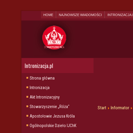
HOME
NAJNOWSZE WIADOMOŚCI
INTRONIZACJA.
Intronizacja.pl
Strona główna
Intronizacja
Akt Intronizacyjny
Stowarzyszenie „Róża"
Start
Informator
Apostołowie Jezusa Króla
Ogólnopolskie Dzieło IJChK