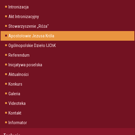
Intronizacja
Akt Intronizacyjny
Stowarzyszenie „Róża"
Apostołowie Jezusa Króla
Ogólnopolskie Dzieło IJChK
Referendum
Inicjatywa poselska
Aktualności
Konkurs
Galeria
Videoteka
Kontakt
Informator