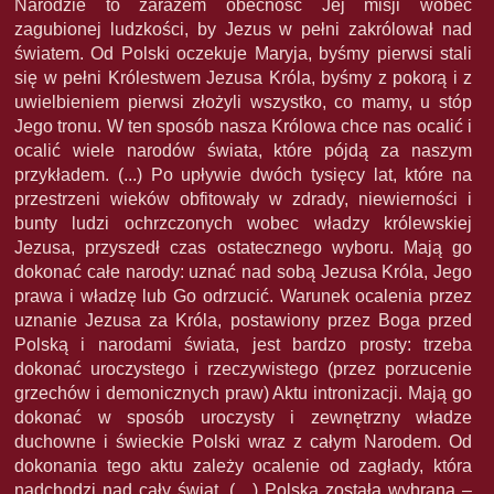
Narodzie to zarazem obecność Jej misji wobec
zagubionej ludzkości, by Jezus w pełni zakrólował nad
światem. Od Polski oczekuje Maryja, byśmy pierwsi stali
się w pełni Królestwem Jezusa Króla, byśmy z pokorą i z
uwielbieniem pierwsi złożyli wszystko, co mamy, u stóp
Jego tronu. W ten sposób nasza Królowa chce nas ocalić i
ocalić wiele narodów świata, które pójdą za naszym
przykładem. (...) Po upływie dwóch tysięcy lat, które na
przestrzeni wieków obfitowały w zdrady, niewierności i
bunty ludzi ochrzczonych wobec władzy królewskiej
Jezusa, przyszedł czas ostatecznego wyboru. Mają go
dokonać całe narody: uznać nad sobą Jezusa Króla, Jego
prawa i władzę lub Go odrzucić. Warunek ocalenia przez
uznanie Jezusa za Króla, postawiony przez Boga przed
Polską i narodami świata, jest bardzo prosty: trzeba
dokonać uroczystego i rzeczywistego (przez porzucenie
grzechów i demonicznych praw) Aktu intronizacji. Mają go
dokonać w sposób uroczysty i zewnętrzny władze
duchowne i świeckie Polski wraz z całym Narodem. Od
dokonania tego aktu zależy ocalenie od zagłady, która
nadchodzi nad cały świat. (…) Polska została wybrana –