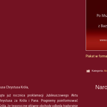
Plakat w forma
Kategoria:
Ak
Naro
zusa Chrystusa Króla,
ąta już rocznica proklamacji Jubileuszowego Aktu
Chrystusa za Króla i Pana. Pragniemy poinformować
 Króla, że tegoroczne główne obchody odbędą tradycyjnie