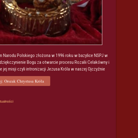
 Narodu Polskiego złożona w 1996 roku w bazylice NSPJ w
dziękczynienie Bogu za otwarcie procesu Rozalii Celakówny i
 jej misji czyli intronizacji Jezusa Króla w naszej Ojczyźnie
j: Orszak Chrystusa Króla
tualności