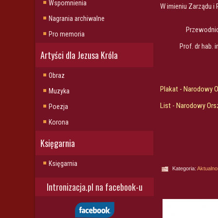
Wspomnienia
W imieniu Zarządu i 
Nagrania archiwalne
Przewodni
Pro memoria
Prof. dr hab. 
Artyści dla Jezusa Króla
Obraz
Plakat - Narodowy 
Muzyka
List - Narodowy Ors
Poezja
Korona
Księgarnia
Księgarnia
Kategoria:
Aktualno
Intronizacja.pl na facebook-u