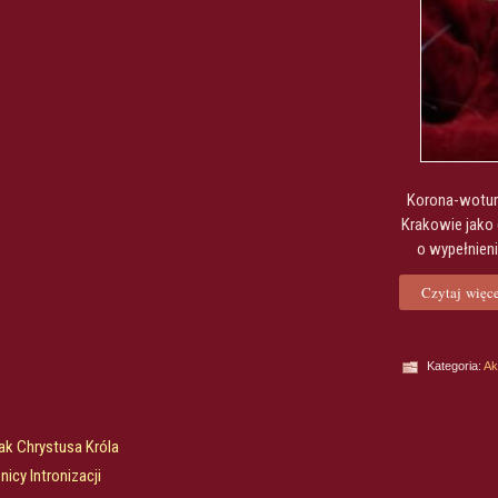
Korona-wotum
Krakowie jako 
o wypełnienie
Czytaj więce
Kategoria:
Ak
k Chrystusa Króla
icy Intronizacji