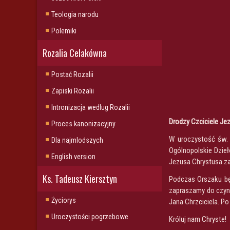
Teologia narodu
Polemiki
Rozalia Celakówna
Postać Rozalii
Zapiski Rozalii
Intronizacja wedlug Rozalii
Drodzy Czciciele Je
Proces kanonizacyjny
W uroczystość św. 
Dla najmlodszych
Ogólnopolskie Dzieł
English version
Jezusa Chrystusa za 
Ks. Tadeusz Kiersztyn
Podczas Orszaku bę
zapraszamy do czyn
Życiorys
Jana Chrzciciela. P
Uroczystości pogrzebowe
Króluj nam Chryste!