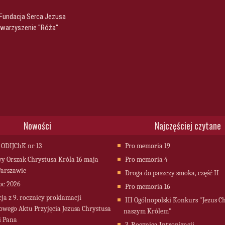
 Fundacja Serca Jezusa
owarzyszenie "Róża"
Nowości
Najczęściej czytane
 ODIJChK nr 13
Pro memoria 19
 Orszak Chrystusa Króla 16 maja
Pro memoria 4
arszawie
Droga do paszczy smoka, część II
oc 2026
Pro memoria 16
cja z 9. rocznicy proklamacji
III Ogólnopolski Konkurs "Jezus C
owego Aktu Przyjęcia Jezusa Chrystusa
naszym Królem"
i Pana
3. Rocznica Intronizacji