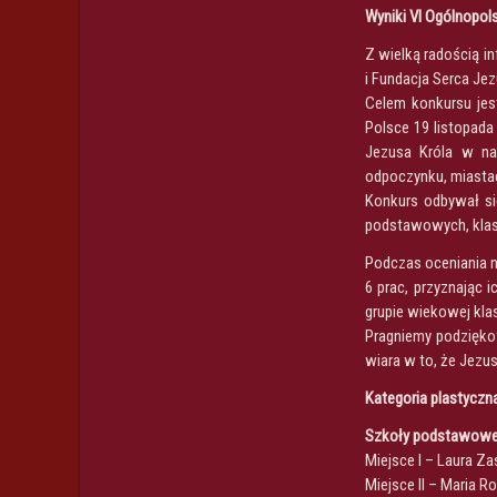
Wyniki VI Ogólnopol
Z wielką radością i
i Fundacja Serca Je
Celem konkursu jes
Polsce 19 listopada
Jezusa Króla w nas
odpoczynku, miastac
Konkurs odbywał si
podstawowych, klas
Podczas oceniania n
6 prac, przyznając 
grupie wiekowej klas
Pragniemy podzięko
wiara w to, że Jezu
Kategoria plastyczn
Szkoły podstawowe,
Miejsce I – Laura Z
Miejsce II – Maria 