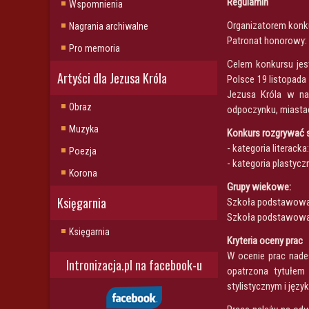
Regulamin
Wspomnienia
Organizatorem konku
Nagrania archiwalne
Patronat honorowy: 
Pro memoria
Celem konkursu jes
Artyści dla Jezusa Króla
Polsce 19 listopada
Jezusa Króla w nas
Obraz
odpoczynku, miastac
Muzyka
Konkurs rozgrywać s
- kategoria literack
Poezja
- kategoria plastycz
Korona
Grupy wiekowe:
Księgarnia
Szkoła podstawowa 
Szkoła podstawowa 
Księgarnia
Kryteria oceny prac
W ocenie prac nade
Intronizacja.pl na facebook-u
opatrzona tytułem
stylistycznym i jęz