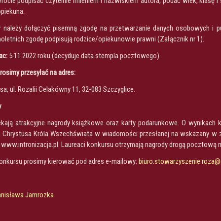
rocie podpisać czytelnie imieniem i nazwiskiem autora, podać wiek, klasę i
opiekuna.
y należy dołączyć pisemną zgodę na przetwarzanie danych osobowych i pu
oletnich zgodę podpisują rodzice/opiekunowie prawni (Załącznik nr 1).
ac:
5.11.2022 roku (decyduje data stempla pocztowego)
osimy przesyłać na adres:
a, ul. Rozalii Celakówny 11, 32-083 Szczyglice.
w
ają atrakcyjne nagrody książkowe oraz karty podarunkowe. O wynikach k
 Chrystusa Króla Wszechświata w wiadomości przesłanej na wskazany w zgł
j www.intronizacja.pl. Laureaci konkursu otrzymają nagrody drogą pocztową 
onkursu prosimy kierować pod adres e-mailowy:
biuro.stowarzyszenie.roza
tanisława Jamrozka