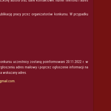
 szkołę autora oraz dane kontaktowe: numer telefonu i adres
blikację pracy przez organizatorów konkursu. W przypadku
onkursu uczestnicy zostaną poinformowani 20.11.2022 r. w
oszeniu adres mailowy i poprzez ogłoszenie informacji na
na wskazany adres.
@gmail.com
.