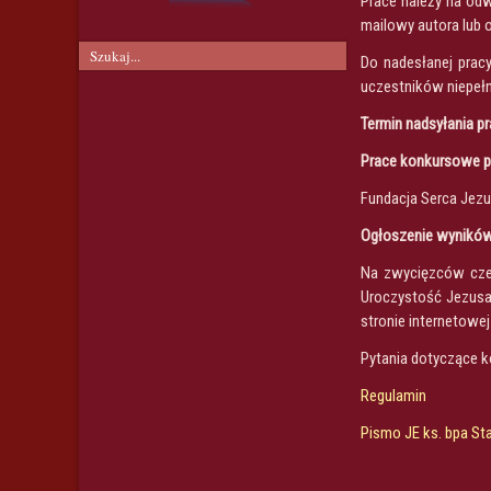
Prace należy na odw
mailowy autora lub 
Do nadesłanej prac
uczestników niepełn
Termin nadsyłania pr
Prace konkursowe pr
Fundacja Serca Jezus
Ogłoszenie wynikó
Na zwycięzców czek
Uroczystość Jezusa
stronie internetowe
Pytania dotyczące k
Regulamin
Pismo JE ks. bpa S