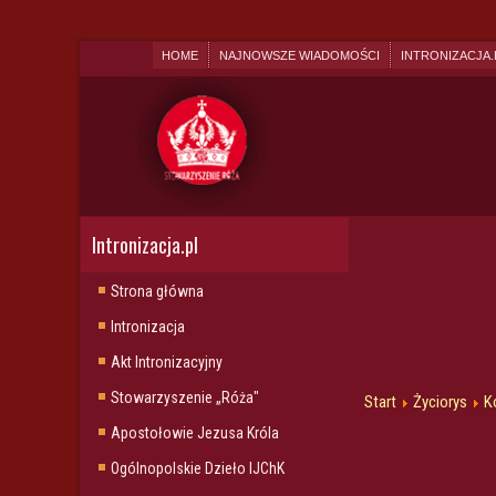
HOME
NAJNOWSZE WIADOMOŚCI
INTRONIZACJA.
Intronizacja.pl
Strona główna
Intronizacja
Akt Intronizacyjny
Stowarzyszenie „Róża"
Start
Życiorys
K
Apostołowie Jezusa Króla
Ogólnopolskie Dzieło IJChK