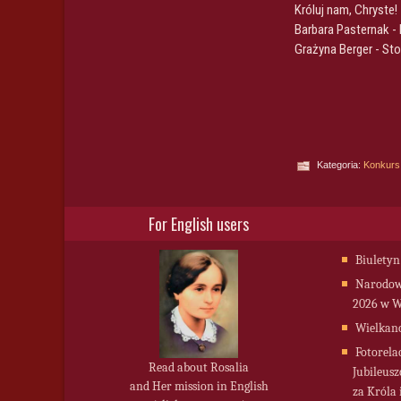
Króluj nam, Chryste!
Barbara Pasternak -
Grażyna Berger - St
Kategoria:
Konkurs
For English users
Biuletyn
Narodowy
2026 w W
Wielkan
Fotorela
Read about Rosalia
Jubileusz
and Her mission in English
za Króla 