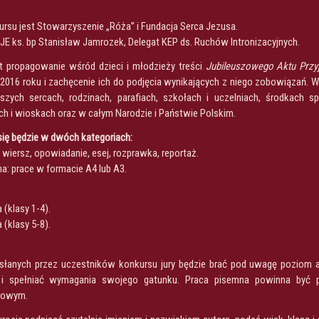
rsu jest Stowarzyszenie „Róża” i Fundacja Serca Jezusa.
JE ks. bp Stanisław Jamrozek, Delegat KEP ds. Ruchów Intronizacyjnych.
t propagowanie wśród dzieci i młodzieży treści
Jubileuszowego Aktu Przyj
 2016 roku i zachęcenie ich do podjęcia wynikających z niego zobowiązań.
zych sercach, rodzinach, parafiach, szkołach i uczelniach, środkach spo
h i wioskach oraz w całym Narodzie i Państwie Polskim.
ię będzie w dwóch kategoriach:
a: wiersz, opowiadanie, esej, rozprawka, reportaż.
na: prace w formacie A4 lub A3.
(klasy 1-4).
(klasy 5-8).
słanych przez uczestników konkursu jury będzie brać pod uwagę poziom ar
 i spełniać wymagania swojego gatunku. Praca pisemna powinna być p
ykowym.