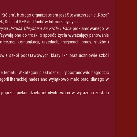
 Królem”, którego organizatorem jest Stowarzyszenie „Róża”
k, Delegat KEP ds. Ruchów Intronizacyjnych.
ęcia Jezusa Chrystusa za Króla i Pana
proklamowanego w
 Wzywają one do troski o sposób życia wyrażający panowanie
łecznej komunikacji, urzędach, miejscach pracy, służby i
iowie szkół podstawowych, klasy 1-4 oraz uczniowie szkół
a tematu. W kategorii plastycznej jury postanowiło nagrodzić
gorii literackiej nadesłano wyjątkowo mało prac, dlatego w
y poprzez piękne dzieła młodych twórców wyrażona została