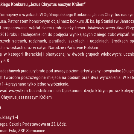
skiego Konkursu „Jezus Chrystus naszym Królem”
nformujemy o wynikach VI Ogólnopolskiego Konkursu „Jezus Chrystus naszym
zusa. Patronatem honorowym objął nasz konkurs JE ks. bp Stanisław Jamroze
t propagowanie wśród dzieci i młodzieży treści
Jubileuszowego Aktu Przyj
 2016 roku i zachęcenie ich do podjęcia wynikających z niego zobowiązań.
zych sercach, rodzinach, parafiach, szkołach i uczelniach, środkach spo
h i wioskach oraz w całym Narodzie i Państwie Polskim.
ę w kategorii literackiej i plastycznej w dwóch grupach wiekowych: uczn
y 5-8.
adesłanych prac jury brało pod uwagę poziom artystyczny i oryginalność ujęci
ich twórcom poszczególne miejsca na podium oraz dwa wyróżnienia. W kate
 1-4 przyznano tylko jedno wyróżnienie.
wać wszystkim Uczestnikom i ich Opiekunom, dzięki którym po raz kolejn
s Chrystus jest naszym Królem.
a
 klasy 1-4
asępa, Szkoła Podstawowa nr 23, Łódź,
Roman-Eski, ZSP Siemianice