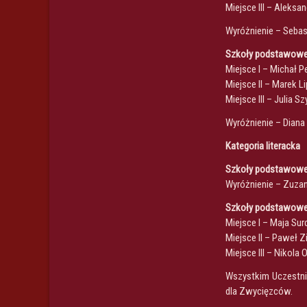
Miejsce III – Aleks
Wyróżnienie – Seba
Szkoły podstawowe,
Miejsce I – Michał
Miejsce II – Marek 
Miejsce III – Julia 
Wyróżnienie – Diana
Kategoria literacka
Szkoły podstawowe,
Wyróżnienie – Zuza
Szkoły podstawowe,
Miejsce I – Maja Su
Miejsce II – Paweł 
Miejsce III – Nikol
Wszystkim Uczestnik
dla Zwycięzców.