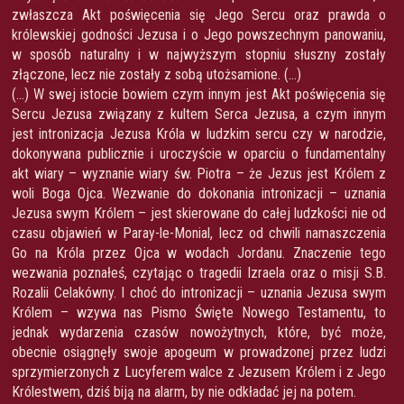
zwłaszcza Akt poświęcenia się Jego Sercu oraz prawda o
królewskiej godności Jezusa i o Jego powszechnym panowaniu,
w sposób naturalny i w najwyższym stopniu słuszny zostały
złączone, lecz nie zostały z sobą utożsamione. (…)
(…) W swej istocie bowiem czym innym jest Akt poświęcenia się
Sercu Jezusa związany z kultem Serca Jezusa, a czym innym
jest intronizacja Jezusa Króla w ludzkim sercu czy w narodzie,
dokonywana publicznie i uroczyście w oparciu o fundamentalny
akt wiary – wyznanie wiary św. Piotra – że Jezus jest Królem z
woli Boga Ojca. Wezwanie do dokonania intronizacji – uznania
Jezusa swym Królem – jest skierowane do całej ludzkości nie od
czasu objawień w Paray-le-Monial, lecz od chwili namaszczenia
Go na Króla przez Ojca w wodach Jordanu. Znaczenie tego
wezwania poznałeś, czytając o tragedii Izraela oraz o misji S.B.
Rozalii Celakówny. I choć do intronizacji – uznania Jezusa swym
Królem – wzywa nas Pismo Święte Nowego Testamentu, to
jednak wydarzenia czasów nowożytnych, które, być może,
obecnie osiągnęły swoje apogeum w prowadzonej przez ludzi
sprzymierzonych z Lucyferem walce z Jezusem Królem i z Jego
Królestwem, dziś biją na alarm, by nie odkładać jej na potem.