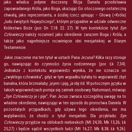
jako władca jedynie doczesny. Wizja Daniela przedstawia
zapowiadanego Króla, jako Boga, ukazując Go otoczonego ostateczną
chwałą, jako reprezentanta, a ściślej rzecz ujmując – Głowę (=Króla)
„ludu świętych Najwyższego”, którym przypadnie w udziale odwieczne
Królestwo Boże (por. Dn 7,18. 22. 27). W tym kontekście tytuł
Syn
Człowieczy
należy rozumieć jako określenie zarazem Boga i Króla, a
także jako najpełniejsze rozwinięcie idei mesjańskiej w Starym
Testamencie.
Jakie znaczenie ma ten tytuł w ustach Pana Jezusa? Kilka razy stosuje
go, nawiązując do czynności życia codziennego (por. Łk 7,34).
Jednakże z kontekstu wypowiedzi wynika, że nie oznacza on
„zwykłego człowieka”, gdyż w tym wypadku byłaby to wypowiedź zbyt
banalna, która brzmiałaby:
ja
jem i piję,
ja
idę itd. W potocznym języku w
takich wypowiedziach pomija się zaimek osobowy. Natomiast, mówiąc
„
Syn Człowieczy
je i pije”, Pan Jezus
zwraca szczególną uwagę na to
właśnie określenie, nawiązując w ten sposób do proroctwa Daniela. W
pozostałych przypadkach, gdy używa tego określenia, nie ma
wątpliwości, że chodzi o tytuł mesjański. Dla przykładu:
Syn
Człowieczy
przyjdzie na obłokach niebieskich (Mt 24,30; Mk 13,26; Łk
25,27) i będzie sądził wszystkich ludzi (Mt 16,27; Mk 8,38; Łk 9,26).