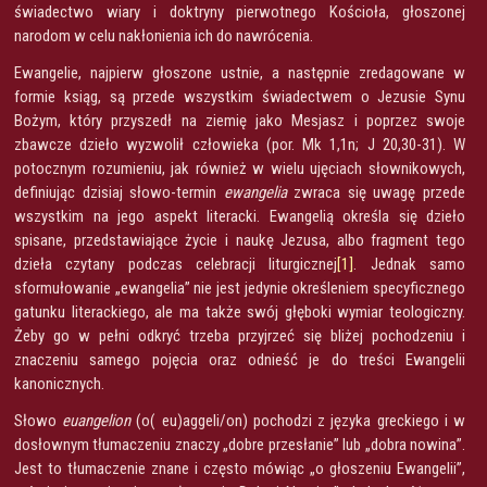
świadectwo wiary i doktryny pierwotnego Kościoła, głoszonej
narodom w celu nakłonienia ich do nawrócenia.
Ewangelie, najpierw głoszone ustnie, a następnie zredagowane w
formie ksiąg, są przede wszystkim świadectwem o Jezusie Synu
Bożym, który przyszedł na ziemię jako Mesjasz i poprzez swoje
zbawcze dzieło wyzwolił człowieka (por. Mk 1,1n; J 20,30-31). W
potocznym rozumieniu, jak również w wielu ujęciach słownikowych,
definiując dzisiaj słowo-termin
ewangelia
zwraca się uwagę przede
wszystkim na jego aspekt literacki. Ewangelią określa się dzieło
spisane, przedstawiające życie i naukę Jezusa, albo fragment tego
dzieła czytany podczas celebracji liturgicznej
[1]
. Jednak samo
sformułowanie „ewangelia” nie jest jedynie określeniem specyficznego
gatunku literackiego, ale ma także swój głęboki wymiar teologiczny.
Żeby go w pełni odkryć trzeba przyjrzeć się bliżej pochodzeniu i
znaczeniu samego pojęcia oraz odnieść je do treści Ewangelii
kanonicznych.
Słowo
euangelion
(o( eu)aggeli/on) pochodzi z języka greckiego i w
dosłownym tłumaczeniu znaczy „dobre przesłanie” lub „dobra nowina”.
Jest to tłumaczenie znane i często mówiąc „o głoszeniu Ewangelii”,