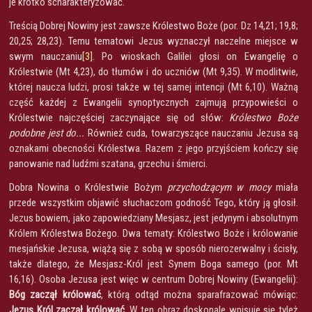
je krótko scharakteryzować.
Treścią Dobrej Nowiny jest zawsze Królestwo Boże (por. Dz 14,21; 19,8;
20,25; 28,23). Temu tematowi Jezus wyznaczył naczelne miejsce w
swym nauczaniu
[3]
. Po wioskach Galilei głosi on Ewangelię o
Królestwie (Mt 4,23), do tłumów i do uczniów (Mt 9,35). W modlitwie,
której naucza ludzi, prosi także w tej samej intencji (Mt 6,10). Ważną
część każdej z Ewangelii synoptycznych zajmują przypowieści o
Królestwie najczęściej zaczynające się od słów:
Królestwo Boże
podobne jest do...
Również cuda, towarzyszące nauczaniu Jezusa są
oznakami obecności Królestwa. Razem z jego przyjściem kończy się
panowanie nad ludźmi szatana, grzechu i śmierci.
Dobra Nowina o Królestwie Bożym
przychodzącym w mocy
miała
przede wszystkim objawić słuchaczom godność Tego, który ją głosił.
Jezus bowiem, jako zapowiedziany Mesjasz, jest jedynym i absolutnym
Królem Królestwa Bożego. Dwa tematy: Królestwo Boże i królowanie
mesjańskie Jezusa, wiążą się z sobą w sposób nierozerwalny i ścisły,
także dlatego, że Mesjasz-Król jest Synem Boga samego (por. Mt
16,16). Osoba Jezusa jest więc w centrum Dobrej Nowiny (Ewangelii):
Bóg zaczął królować
, którą odtąd można sparafrazować mówiąc:
Jezus
Król zaczął królować.
W ten obraz doskonale wpisuje się tyleż