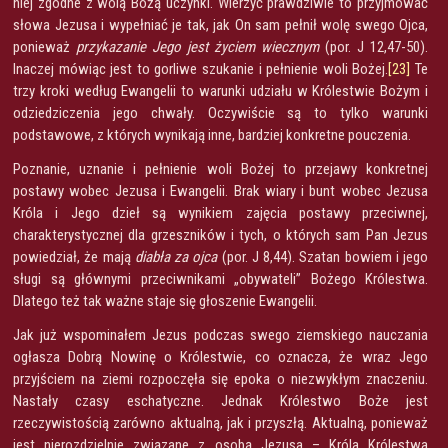
niej zgodne z wolą Bożą uczynki. Wierzyć prawdziwie to przyjmować
słowa Jezusa i wypełniać je tak, jak On sam pełnił wolę swego Ojca,
ponieważ
przykazanie Jego jest życiem wiecznym
(por. J 12,47-50).
Inaczej mówiąc jest to gorliwe szukanie i pełnienie woli Bożej.
[23]
Te
trzy kroki według Ewangelii to warunki udziału w Królestwie Bożym i
odziedziczenia jego chwały. Oczywiście są to tylko warunki
podstawowe, z których wynikają inne, bardziej konkretne pouczenia.
Poznanie, uznanie i pełnienie woli Bożej to przejawy konkretnej
postawy wobec Jezusa i Ewangelii. Brak wiary i bunt wobec Jezusa
Króla i Jego dzieł są wynikiem zajęcia postawy przeciwnej,
charakterystycznej dla grzeszników i tych, o których sam Pan Jezus
powiedział, że mają
diabła za ojca
(por. J 8,44). Szatan bowiem i jego
sługi są głównymi przeciwnikami „obywateli” Bożego Królestwa.
Dlatego też tak ważne staje się głoszenie Ewangelii.
Jak już wspominałem Jezus podczas swego ziemskiego nauczania
ogłasza Dobrą Nowinę o Królestwie, co oznacza, że wraz Jego
przyjściem na ziemi rozpoczęła się epoka o niezwykłym znaczeniu.
Nastały czasy eschatyczne. Jednak Królestwo Boże jest
rzeczywistością zarówno aktualną, jak i przyszłą. Aktualną, ponieważ
jest nierozdzielnie związane z osobą Jezusa – Króla Królestwa