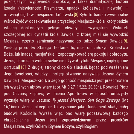
późniejszych wypowiedzi proroków, a także dramatycznej historii
Izraela (niewierność Przymierzu, upadek królestwa i niewola) –
rozwinął się tzw. mesjanizm królewski.
[8]
Było to bardzo żywe i silne
wśród Żydów oczekiwanie na przyszłego Mesjasza-Króla, który będzie
władcą doskonałym, pełnym chwały i zwycięskim. Wskutek
szczególnej roli dynastii króla Dawida, z której miał się wywodzić
Mesjasz, często zamiennie nazywano go także Synem Dawida
[9]
.
Według proroctw Starego Testamentu, miał on założyć Królestwo
Boże, lub inaczej mesjańskie i zapoczątkować erę pokoju i dobrobytu.
Jezus, choć sam wobec siebie nie używał tytułu Mesjasz, nigdy go nie
odrzucał
[10]
. Z drugiej strony ci co Go słuchali, będąc pod wrażeniem
Jego świętości, władzy i potęgi otwarcie nazywają Jezusa Synem
Dawida (=Mesjasz-Król), a Jego godność mesjańska jest przedmiotem
ich wyraźnych aktów wiary (por. Mt 9,27; 15,22; 20,30n). Również Piotr
pod Cezareą Filipową w imieniu Apostołów w sposób uroczysty
wyznaje wiarę w Jezusa:
Ty jesteś Mesjasz, Syn Boga Żywego
(Mt
16,16nn)
.
Jezus akceptuje to wyznanie jako fundament-skałę całej
budowli Kościoła. Wyraża więc ono wiarę podstawową każdego
chrześcijanina:
Jezus jest zapowiedzianym przez proroków
Mesjaszem, czyli Królem i Synem Bożym, czyli Bogiem
.