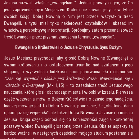
Jezusa nazwali właśnie „ewangeliami”. Jednak prawdy o tym, że On
jest zapowiedzianym Mesjaszem-Królem nie zawarli jedynie w tytule
swoich ksiąg. Dobrą Nowiną o Nim jest przede wszystkim treść
Ewangelii, a tytuł miał tylko nakierować czytelników i ukazać im
właściwą perspektywę interpretacji. Spróbujmy zatem przeanalizować
treść Ewangelii przez pryzmat znaczenia terminu „ewangelia”.
Ewangelia o Królestwie i o Jezusie Chrystusie, Synu Bożym
Jezus Mesjasz przychodzi, aby głosić Dobrą Nowinę (Ewangelię) o
swoim królowaniu i o ostatecznym tryumfie nad szatanem i jego
sługami; o wyzwoleniu ludzkości spod panowania zła i ciemności.
Czas się wypełnił i bliskie jest królestwo Boże. Nawracajcie się i
wierzcie w Ewangelię
! (Mk 1,15) – to zasadnicza treść Jezusowego
nauczania, które głosił obchodząc miasta i wioski w Izraelu. Pierwsza
część wezwania mówi o Bożym Królestwie i o czasie jego nadejścia.
Inaczej mówiąc jest to Dobra Nowina, pouczenie, że „obietnica dana
ojcom już się wypełniła”, ale także Dobra Nowina o Jezusie i o imieniu
Jezusa. Druga część odnosi się do konieczności zajęcia konkretnej
postawy wobec Ewangelii głoszonej przez Jezusa. Oba te aspekty są
bardzo ważne i w następnych częściach mojego studium postaram się