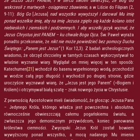
że JEZUS JEST PANEM, i w sercu swoim uwierzysz, że Bóg Go
wskrzesił z martwych - osiągniesz zbawienie,
a w Liście do Filipian (2,
9-11):
Bóg Go
[Jezusa]
nad wszystko wywyższył i darował Mu imię
ponad wszelkie imię, aby na imię Jezusa zgięło się każde kolano istot
niebieskich i ziemskich i podziemnych. I aby wszelki język wyznał, że
Jezus Chrystus jest PANEM – ku chwale Boga Ojca.
Św. Paweł wyraża
ponadto przekonanie, że
nikt nie może powiedzieć bez pomocy Ducha
Świętego: „Panem jest Jezus”
(1 Kor 12,3). Z badań archeologicznych
wiadomo, że obrzęd chrzcielny w tamtych czasach wykorzystywał to
właśnie wyznanie wiary. Wyglądał on mniej więcej w ten sposób:
Katechumen
[21]
wchodził do basenu wypełnionego wodą, przechodził
w wodzie całą jego długość i wychodził po drugiej stronie, gdzie
uroczyście wyznawał wiarę, że „Jezus jest jego Panem” (=Bogiem i
Królem) i otrzymywał białą szatę – znak nowego życia w Chrystusie.
Z pewnością Apostołowie mieli świadomość, że głosząc Jezusa Pana
– Jedynego Króla, którego władza jest powszechna i absolutna,
równocześnie obwieszczają całemu pogańskiemu światu, a
zwłaszcza jego demonicznym przywódcom, koniec panowania
królestwa ciemności. Zwycięski Jezus Król został bowiem
wywyższony ponad wszystko, a mocą nadanego Mu imienia