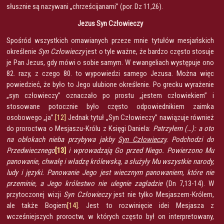
słusznie są nazywani „chrześcijanami” (por. Dz 11,26).
Jezus Syn Człowieczy
Spośród wszystkich omawianych przeze mnie tytułów mesjańskich
określenie
Syn Człowieczy
jest o tyle ważne, że bardzo często stosuje
je Pan Jezus, gdy mówi o sobie samym. W ewangeliach występuje ono
82. razy, z czego 80. to wypowiedzi samego Jezusa. Można więc
powiedzieć, że było to Jego ulubione określenie. Po grecku wyrażenie
„syn człowieczy” oznaczało po prostu „jestem człowiekiem” i
stosowane potocznie było często odpowiednikiem zaimka
osobowego „ja”.
[12]
Jednak tytuł „Syn Człowieczy” nawiązuje również
do proroctwa o Mesjaszu-Królu z Księgi Daniela:
Patrzyłem (…): a oto
na obłokach nieba przybywa jakby
Syn Człowieczy
. Podchodzi do
Przedwiecznego
[13]
i wprowadzają Go przed Niego. Powierzono Mu
panowanie, chwałę i władzę królewską, a służyły Mu wszystkie narody,
ludy i języki. Panowanie Jego jest wiecznym panowaniem, które nie
przeminie, a Jego królestwo nie ulegnie zagładzie
(Dn 7,13-14). W
przytoczonej wizji
Syn Człowieczy
jest nie tylko Mesjaszem-Królem,
ale także Bogiem
[14]
. Jest to rozwinięcie idei Mesjasza z
wcześniejszych proroctw, w których często był on interpretowany,