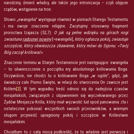
narodziny, śmierć władcy, ale także jego intronizacja – czyli objęcie
rządów, wstąpienie na tron.
Słowo „ewangelia” występuje również w pismach Starego Testamentu
i ma swoje znaczenie religijne. Zacytujmy stosowny fragment
proroctwa Izajasza (52,7):
O jak są pełne wdzięku na górach nogi
zwiastuna
radosnej nowiny
[=ewangelii]
, który ogłasza pokój, zwiastuje
szczęście, który obwieszcza zbawienie, który mówi do Syjonu: «Twój
Bóg zaczął królować»
.
Znaczenie terminu w Starym Testamencie jest następujące: ewangelia
– to obwieszczenie o początku ery absolutnego królowania Boga.
Oczywiście, nie chodzi tu o królowanie Boga „w ogóle”, gdyż, jak
świadczy całe Pismo Święte, w relacji do stworzenia On zawsze jest
Królem
[2]
. W tym wypadku treść odnosi się do nadejścia czasów
mesjańskich, związanych z objawieniem się wyczekiwanego przez
Żydów Mesjasza-Króla, który miał wyzwolić lud spod panowania zła i
ostatecznie pokonać wszystkich swoich przeciwników, a wiernym
sługom przynieść upragniony pokój i szczęście w Królestwie
mesjańskim.
Chciałbym to z całą mocą podkreślić, że to właśnie jest pierwsza i