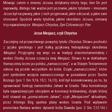
Mówiąc zatem o imieniu Jezusa, dotykamy istoty tego, kim On jest
naprawdę, dlatego tak ważne jest poznanie, jakimi tytułami – imionami
Jezus był nazywany, jakie z nich przyjmował, jakie odrzucał, a jakie sam
stosował. Spośród wielu tytułów, jakimi określano Jezusa, omówię
trzy najważniejsze:
Mesjasz-Chrystus, Syn Człowieczy
i
Pan
.
Jezus Mesjasz, czyli Chrystus
Zacznijmy od przywołanego powyżej tytułu
Chrystus
. Słowo pochodzi
z języka greckiego i jest kalką językową hebrajskiego określenia
Mesjasz
.
Przyjrzyjmy się więc co w tradycji starotestamentalnej i
wobec Osoby Jezusa oznacza imię
Mesjasz.
Słowo to w dokładnym
tłumaczeniu brzmi po polsku „namaszczony”, a w Starym Testamencie
odnosi się przede wszystkim do króla. Dzięki „namaszczeniu”, które
jest symbolem wzięcia namaszczonego w posiadanie przez Ducha
Bożego (por. 1 Sm 9,16; 10,1; 16,13), król był konsekrowany po to, by
sprawować funkcję namiestnika Jahwe w Izraelu. Taka konsekracja
była najważniejszym obrzędem w koronacji królewskiej, dzięki której
król stawał się „pomazańcem Jahwe”, czyli „Mesjaszem” aktualnym,
przez którego Bóg spełnia plany wobec Izraela. Pod wpływem
proroctwa Natana wobec dynastii króla Dawida (por. 2 Sm 7,12-16) i