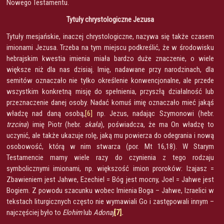
Nowego Testamentu.
Tytuły chrystologiczne Jezusa
Tytuły mesjańskie, inaczej chrystologiczne, nazywa się także czasem
imionami Jezusa. Trzeba na tym miejscu podkreślić, że w środowisku
hebrajskim kwestia imienia miała bardzo duże znaczenie, o wiele
większe niż dla nas dzisiaj. Imię, nadawane przy narodzinach, dla
semitów oznaczało nie tylko określenie konwencjonalne, ale przede
wszystkim konkretną misję do spełnienia, przyszłą działalność lub
przeznaczenie danej osoby. Nadać komuś imię oznaczało mieć jakąś
władzę nad daną osobą,
[6]
np. Jezus, nadając Szymonowi (hebr.
trzcina
) imię Piotr (hebr.
skała
), poświadcza, że ma On władzę to
uczynić, ale także ukazuje rolę, jaką mu powierza do odegrania i nową
osobowość, którą w nim stwarza (por. Mt 16,18). W Starym
Testamencie mamy wiele razy do czynienia z tego rodzaju
symbolicznymi imionami, np. większość imion proroków: Izajasz =
Zbawieniem jest Jahwe, Ezechiel = Bóg jest mocny, Joel = Jahwe jest
Bogiem. Z powodu szacunku wobec Imienia Boga – Jahwe, Izraelici w
tekstach liturgicznych często nie wymawiali Go i zastępowali innym –
najczęściej było to
Elohim
lub
Adonaj
[7]
.