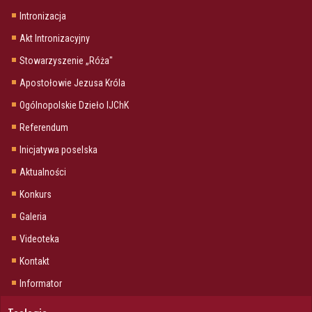
Intronizacja
Akt Intronizacyjny
Stowarzyszenie „Róża"
Apostołowie Jezusa Króla
Ogólnopolskie Dzieło IJChK
Referendum
Inicjatywa poselska
Aktualności
Konkurs
Galeria
Videoteka
Kontakt
Informator