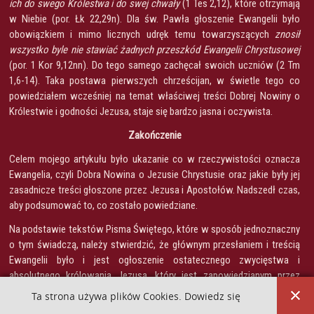
ich do swego Królestwa i do swej chwały
(1 Tes 2,12), które otrzymają
w Niebie (por. Łk 22,29n). Dla św. Pawła głoszenie Ewangelii było
obowiązkiem i mimo licznych udręk temu towarzyszących
znosił
wszystko byle nie stawiać żadnych przeszkód Ewangelii Chrystusowej
(por. 1 Kor 9,12nn). Do tego samego zachęcał swoich uczniów (2 Tm
1,6-14). Taka postawa pierwszych chrześcijan, w świetle tego co
powiedziałem wcześniej na temat właściwej treści Dobrej Nowiny o
Królestwie i godności Jezusa, staje się bardzo jasna i oczywista.
Zakończenie
Celem mojego artykułu było ukazanie co w rzeczywistości oznacza
Ewangelia, czyli Dobra Nowina o Jezusie Chrystusie oraz jakie były jej
zasadnicze treści głoszone przez Jezusa i Apostołów. Nadszedł czas,
aby podsumować to, co zostało powiedziane.
Na podstawie tekstów Pisma Świętego, które w sposób jednoznaczny
o tym świadczą, należy stwierdzić, że głównym przesłaniem i treścią
Ewangelii było i jest ogłoszenie ostatecznego zwycięstwa i
absolutnego królowania Jezusa, który jest zapowiedzianym przez
proroków Mesjaszem, Królem Królestwa Bożego. Jego boska i
Ta strona używa plików Cookies. Dowiedz się
królewska godność została wyrażona także w tytułach mesjańskich,