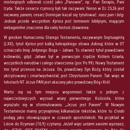
misteryjnych odbierali cześć jako „Panowie”, np.: Pan Serapis, Pani
Izyda. Także cesarze rzymscy byli tak nazywani: Neron w Dz 25,26 jest
nazwany
panem
, cesarz Domicjan kazał się tytułować:
nasz pan i bóg.
Jednak przede wszystkim
Kyrios
jest terminem biblijnym, mającym
niebagatelne znaczenie dla całej historii zbawienia.
W greckim tłumaczeniu Starego Testamentu, nazywanym Septuagintą
(LXX), tytuł
Kyrios
jest kalką hebrajskiego słowa
Adonaj
, które w ST
oznaczało Imię Jedynego Boga – Jahwe. To również tytuł prawdziwie
królewski, gdyż Jahwe był w pierwszym rzędzie Królem Izraela,
wszystkich narodów i całego stworzenia (por. Ps 99). Nowy Testament
ten tytuł przenosi na Jezusa. On, prawdziwy Syn Boży, który został
ukrzyżowany i zmartwychwstał, jest Chrystusem Panem. Tak więc w
tekstach NT Jezus PAN jest ukazany jako prawdziwy Bóg i Król.
Warto się na tym miejscu wspomnieć także o jednym z
najwcześniejszych wyznań wiary pierwotnego Kościoła, które
wyrażało się w sformułowaniu: „Jezus jest Panem”. W Nowym
Testamencie mamy przynajmniej kilkanaście tekstów, które to
Credo
podają jako obowiązujące w czasach apostolskich. Na przykład w
Liście do Rzymian (10,9) czytamy:
Jeżeli więc ustami swoimi wyznasz,