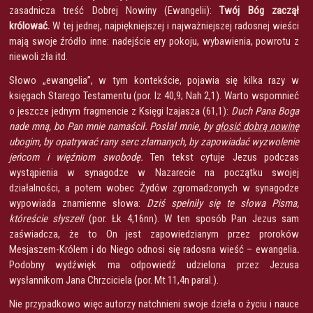
zasadnicza treść Dobrej Nowiny (Ewangelii):
Twój Bóg zaczął
królować.
W tej jednej, najpiękniejszej i najważniejszej radosnej wieści
mają swoje źródło inne: nadejście ery pokoju, wybawienia, powrotu z
niewoli zła itd.
Słowo „ewangelia”, w tym kontekście, pojawia się kilka razy w
księgach Starego Testamentu (por. Iz 40,9; Nah 2,1). Warto wspomnieć
o jeszcze jednym fragmencie z Księgi Izajasza (61,1):
Duch Pana Boga
nade mną, bo Pan mnie namaścił. Posłał mnie, by
głosić dobrą nowinę
ubogim, by opatrywać rany serc złamanych, by zapowiadać wyzwolenie
jeńcom i więźniom swobodę.
Ten tekst cytuje Jezus podczas
wystąpienia w synagodze w Nazarecie na początku swojej
działalności, a potem wobec Żydów zgromadzonych w synagodze
wypowiada znamienne słowa:
Dziś spełniły się te słowa Pisma,
któreście słyszeli
(por. Łk 4,16nn). W ten sposób Pan Jezus sam
zaświadcza, że to On jest zapowiedzianym przez proroków
Mesjaszem-Królem i do Niego odnosi się radosna wieść – ewangelia
.
Podobny wydźwięk ma odpowiedź udzielona przez Jezusa
wysłannikom Jana Chrzciciela (por. Mt 11,4n paral.).
Nie przypadkowo więc autorzy natchnieni swoje dzieła o życiu i nauce