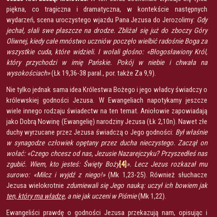
piękna, co tragiczna i dramatyczna, w kontekście następnych
wydarzeń, scena uroczystego wjazdu Pana Jezusa do Jerozolimy:
Gdy
jechał, słali swe płaszcze na drodze. Zbliżał się już do zboczy Góry
Oliwnej, kiedy całe mnóstwo uczniów poczęło wielbić radośnie Boga za
wszystkie cuda, które widzieli. I wołali głośno: «Błogosławiony Król,
który przychodzi w imię Pańskie. Pokój w niebie i chwała na
wysokościach»
(Łk 19,36-38 paral., por. także Za 9,9).
Nie tylko jednak sama idea Królestwa Bożego i jego władcy świadczy o
królewskiej godności Jezusa. W Ewangeliach napotykamy jeszcze
wiele innego rodzaju świadectw na ten temat. Aniołowie zapowiadają
jako Dobrą Nowinę (Ewangelię) narodziny Jezusa (Łk 2,10n). Nawet złe
duchy wyrzucane przez Jezusa świadczą o Jego godności:
Był właśnie
w synagodze człowiek opętany przez ducha nieczystego. Zaczął on
wołać: «Czego chcesz od nas, Jezusie Nazarejczyku? Przyszedłeś nas
zgubić. Wiem, kto jesteś: Święty Boży
[4]
». Lecz Jezus rozkazał mu
surowo: «Milcz i wyjdź z niego!»
(Mk 1,23-25). Również słuchacze
Jezusa wielokrotnie
zdumiewali się Jego nauką: uczył ich bowiem jak
ten, który ma władzę
, a nie jak uczeni w Piśmie
(Mk 1,22).
Ewangeliści prawdę o godności Jezusa przekazują nam, opisując i