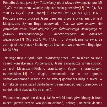
Ponadto Jezus, jako
Syn Człowieczy,
głosi słowo (Ewangelię, por. Mt
13,37), ma na ziemi władzę odpuszczania grzechów
[15]
(Mt 9,6; Mk
2,10; Łk 17,24) i jest Panem
[16]
szabatu (Mt 12,8; Mk 2,28; Łk 6,5).
Podczas swego procesu Jezus zapytany przez arcykapłana czy jest
Mesjaszem, Synem Boga odpowiada
: Tak, Ja Nim jestem. Ale
powiadam wam: Odtąd ujrzycie Syna Człowieczego, siedzącego po
prawicy Wszechmocnego, i nadchodzącego na obłokach
niebieskich
[17]
(Mt 26,64; Mk 14,62). To stwierdzenie sprawia, że
zostaje skazany przez Sanhedryn za bluźnierstwo przeciwko Bogu (por.
Mt 26,65n).
Tak więc użycie tytułu
Syn Człowieczy
przez Jezusa niesie za sobą
szereg konsekwencji. Po pierwsze, Jezus zaświadcza w ten sposób,
że jest Mesjaszem-Królem, prawdziwym Bogiem i prawdziwym
człowiekiem.
[18]
Po drugie, uwidacznia się w ten sposób
samoświadomość Jezusa co do swojej godności i misji, a także, w
kontekście sceny przed Sanhedrynem, świadomość jego oprawców, za
co dokładnie skazują Go na śmierć.
Wobec szerzących się dzisiaj, także wśród teologów, błędnych teorii
akcentujących przede wszystkim cichość, pokorę i uniżenie Jezusa