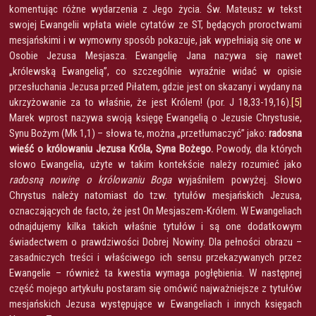
komentując różne wydarzenia z Jego życia. Św. Mateusz w tekst
swojej Ewangelii wpłata wiele cytatów ze ST, będących proroctwami
mesjańskimi i w wymowny sposób pokazuje, jak wypełniają się one w
Osobie Jezusa Mesjasza. Ewangelię Jana nazywa się nawet
„królewską Ewangelią”, co szczególnie wyraźnie widać w opisie
przesłuchania Jezusa przed Piłatem, gdzie jest on skazany i wydany na
ukrzyżowanie za to właśnie, że jest Królem! (por. J 18,33-19,16).
[5]
Marek wprost nazywa swoją księgę Ewangelią o Jezusie Chrystusie,
Synu Bożym (Mk 1,1) – słowa te, można „przetłumaczyć” jako:
radosna
wieść o królowaniu Jezusa Króla, Syna Bożego.
Powody, dla których
słowo Ewangelia, użyte w takim kontekście należy rozumieć jako
radosną nowinę o królowaniu Boga
wyjaśniłem powyżej. Słowo
Chrystus należy natomiast do tzw. tytułów mesjańskich Jezusa,
oznaczających de facto, że jest On Mesjaszem-Królem. W Ewangeliach
odnajdujemy kilka takich właśnie tytułów i są one dodatkowym
świadectwem o prawdziwości Dobrej Nowiny. Dla pełności obrazu –
zasadniczych treści i właściwego ich sensu przekazywanych przez
Ewangelie – również ta kwestia wymaga pogłębienia. W następnej
część mojego artykułu postaram się omówić najważniejsze z tytułów
mesjańskich Jezusa występujące w Ewangeliach i innych księgach