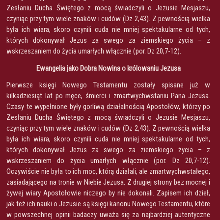
Zesłaniu Ducha Świętego z mocą świadczyli o Jezusie Mesjaszu,
czyniąc przy tym wiele znaków i cudów (Dz 2,43). Z pewnością wielka
była ich wiara, skoro czynili cuda nie mniej spektakularne od tych,
których dokonywał Jezus za swego za ziemskiego życia – z
wskrzeszaniem do życia umarłych włącznie (por. Dz 20,7-12).
Ewangelia jako Dobra Nowina o królowaniu Jezusa
Pierwsze księgi Nowego Testamentu zostały spisane już w
kilkadziesiąt lat po męce, śmierci i zmartwychwstaniu Pana Jezusa.
Czasy te wypełnione były gorliwą działalnością Apostołów, którzy po
Zesłaniu Ducha Świętego z mocą świadczyli o Jezusie Mesjaszu,
czyniąc przy tym wiele znaków i cudów (Dz 2,43). Z pewnością wielka
była ich wiara, skoro czynili cuda nie mniej spektakularne od tych,
których dokonywał Jezus za swego za ziemskiego życia – z
wskrzeszaniem do życia umarłych włącznie (por. Dz 20,7-12).
Oczywiście nie była to ich moc, którą działali, ale zmartwychwstałego,
zasiadającego na tronie w Niebie Jezusa. Z drugiej strony bez mocnej i
żywej wiary Apostołowie niczego by nie dokonali. Zapisem ich dzieł,
jak też ich nauki o Jezusie są księgi kanonu Nowego Testamentu, które
w powszechnej opinii badaczy uważa się za najbardziej autentyczne