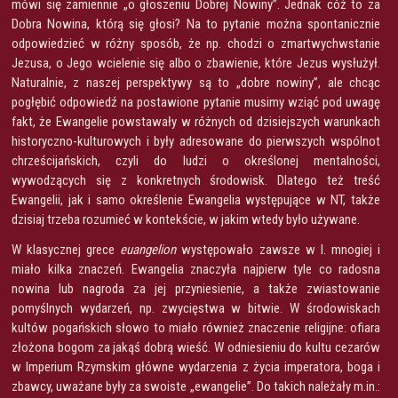
mówi się zamiennie „o głoszeniu Dobrej Nowiny”. Jednak cóż to za
Dobra Nowina, którą się głosi? Na to pytanie można spontanicznie
odpowiedzieć w różny sposób, że np. chodzi o zmartwychwstanie
Jezusa, o Jego wcielenie się albo o zbawienie, które Jezus wysłużył.
Naturalnie, z naszej perspektywy są to „dobre nowiny”, ale chcąc
pogłębić odpowiedź na postawione pytanie musimy wziąć pod uwagę
fakt, że Ewangelie powstawały w różnych od dzisiejszych warunkach
historyczno-kulturowych i były adresowane do pierwszych wspólnot
chrześcijańskich, czyli do ludzi o określonej mentalności,
wywodzących się z konkretnych środowisk. Dlatego też treść
Ewangelii, jak i samo określenie Ewangelia występujące w NT, także
dzisiaj trzeba rozumieć w kontekście, w jakim wtedy było używane.
W klasycznej grece
euangelion
występowało zawsze w l. mnogiej i
miało kilka znaczeń. Ewangelia znaczyła najpierw tyle co radosna
nowina lub nagroda za jej przyniesienie, a także zwiastowanie
pomyślnych wydarzeń, np. zwycięstwa w bitwie. W środowiskach
kultów pogańskich słowo to miało również znaczenie religijne: ofiara
złożona bogom za jakąś dobrą wieść. W odniesieniu do kultu cezarów
w Imperium Rzymskim główne wydarzenia z życia imperatora, boga i
zbawcy, uważane były za swoiste „ewangelie”. Do takich należały m.in.: