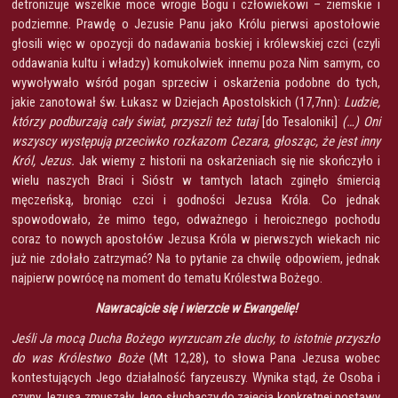
detronizuje wszelkie moce wrogie Bogu i człowiekowi – ziemskie i
podziemne. Prawdę o Jezusie Panu jako Królu pierwsi apostołowie
głosili więc w opozycji do nadawania boskiej i królewskiej czci (czyli
oddawania kultu i władzy) komukolwiek innemu poza Nim samym, co
wywoływało wśród pogan sprzeciw i oskarżenia podobne do tych,
jakie zanotował św. Łukasz w Dziejach Apostolskich (17,7nn):
Ludzie,
którzy podburzają cały świat, przyszli też tutaj
[do Tesaloniki]
(…) Oni
wszyscy występują przeciwko rozkazom Cezara, głosząc, że jest inny
Król, Jezus.
Jak wiemy z historii na oskarżeniach się nie skończyło i
wielu naszych Braci i Sióstr w tamtych latach zginęło śmiercią
męczeńską, broniąc czci i godności Jezusa Króla. Co jednak
spowodowało, że mimo tego, odważnego i heroicznego pochodu
coraz to nowych apostołów Jezusa Króla w pierwszych wiekach nic
już nie zdołało zatrzymać? Na to pytanie za chwilę odpowiem, jednak
najpierw powrócę na moment do tematu Królestwa Bożego.
Nawracajcie się i wierzcie w Ewangelię!
Jeśli Ja mocą Ducha Bożego wyrzucam złe duchy, to istotnie przyszło
do was Królestwo Boże
(Mt 12,28), to słowa Pana Jezusa wobec
kontestujących Jego działalność faryzeuszy. Wynika stąd, że Osoba i
czyny Jezusa zmuszały Jego słuchaczy do zajęcia konkretnej postawy