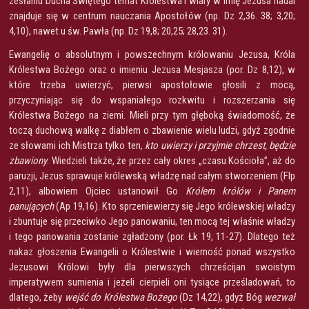
zesłaniu Ducha Świętego temat Królestwa i wiary w Imię Jezusa nadal
znajduje się w centrum nauczania Apostołów (np. Dz 2,36. 38; 3,20;
4,10), nawet u św. Pawła (np. Dz 19,8; 20,25; 28,23. 31).
Ewangelię o absolutnym i powszechnym królowaniu Jezusa, Króla
Królestwa Bożego oraz o imieniu Jezusa Mesjasza (por. Dz 8,12), w
które trzeba uwierzyć, pierwsi apostołowie głosili z mocą,
przyczyniając się do wspaniałego rozkwitu i rozszerzania się
Królestwa Bożego na ziemi. Mieli przy tym głęboką świadomość, że
toczą duchową walkę z diabłem o zbawienie wielu ludzi, gdyż zgodnie
ze słowami ich Mistrza tylko ten,
kto uwierzy i przyjmie chrzest, będzie
zbawiony
. Wiedzieli także, że przez cały okres „czasu Kościoła”, aż do
paruzji, Jezus sprawuje królewską władzę nad całym stworzeniem (Flp
2,11), albowiem Ojciec ustanowił Go
Królem królów i Panem
panujących
(Ap 19,16). Kto sprzeniewierzy się Jego królewskiej władzy
i zbuntuje się przeciwko Jego panowaniu, ten mocą tej właśnie władzy
i tego panowania zostanie zgładzony (por. Łk 19, 11-27). Dlatego też
nakaz głoszenia Ewangelii o Królestwie i wierność ponad wszystko
Jezusowi Królowi były dla pierwszych chrześcijan swoistym
imperatywem sumienia i jeżeli cierpieli oni tysiące prześladowań, to
dlatego, żeby
wejść do Królestwa Bożego
(Dz 14,22), gdyż Bóg
wezwał