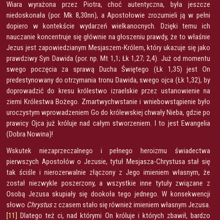
Wiara wyrażona przez Piotra, choć autentyczna, była jeszcze
niedoskonała (por. Mk 8,30nn), a Apostołowie zrozumieli ją w pełni
dopiero w kontekście wydarzeń wielkanocnych. Dzięki temu ich
nauczanie koncentruje się głównie na głoszeniu prawdy, że to właśnie
Jezus jest zapowiedzianym Mesjaszem-Królem, który ukazuje się jako
prawdziwy Syn Dawida (por. np. Mt 1,1; Łk 1,27; 2,4). Już od momentu
swego poczęcia za sprawą Ducha Świętego (Łk 1,35) jest On
predestynowany do otrzymania tronu Dawida, swego ojca (Łk 1,32), by
doprowadzić do kresu królestwo izraelskie przez ustanowienie na
ziemi Królestwa Bożego. Zmartwychwstanie i wniebowstąpienie było
uroczystym wprowadzeniem Go do królewskiej chwały Nieba, gdzie po
prawicy Ojca już króluje nad całym stworzeniem. I to jest Ewangelia
(Dobra Nowina)!
Wskutek niezaprzeczalnego i pełnego heroizmu świadectwa
pierwszych Apostołów o Jezusie, tytuł Mesjasza-Chrystusa stał się
tak ściśle i nierozerwalnie złączony z Jego imieniem własnym, że
został niezwykle poszerzony, a wszystkie inne tytuły związane z
Osobą Jezusa skupiały się dookoła tego jednego. W konsekwencji
słowo
Chrystus
z czasem stało się również imieniem własnym Jezusa.
[11]
Dlatego też ci, nad którymi On króluje i których zbawił, bardzo