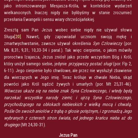
jako intronizowanego Mesjasza-Króla, w kontekście wydarzeń
wielkanocnych. Inaczej nigdy nie bylibyśmy w stanie zrozumieć
przesłania Ewangelii i sensu wiary chrześcijańskiej.
Zresztą sam Pan Jezus wobec siebie nigdy nie używał słowa
Sługa
[20]
. Nawet, gdy zapowiadał uczniom swoją mękę i
zmartwychwstanie, zawsze używał określenia
Syn Człowieczy
(por.
Mk 8,31; 9,31; 10,33-34 i paral.). Tak więc cierpienie, o jakim mówiły
proroctwa Izajasza, Jezus zniósł jako przede wszystkim Bóg i Król,
który uniżył samego siebie, jedynie
przyjąwszy
postać sługi
(por. Flp 2,
6-11). Jego cierpienie było chwilowe, ale przez nie wysłużył zbawienie
dla wierzących w Jego imię. Teraz króluje w chwale Nieba, skąd
powróci jako Król sądzić żywych i umarłych (por. Mt 25,31-46).
Wówczas ukaże się na niebie znak Syna Człowieczego, i wtedy będą
narzekać wszystkie narody ziemi; i ujrzą Syna Człowieczego,
przychodzącego na obłokach niebieskich z wielką mocą i chwałą.
Pośle On swoich aniołów z trąbą o głosie potężnym, i zgromadzą Jego
wybranych z czterech stron świata, od jednego krańca nieba aż do
drugiego
(Mt 24,30-31).
Jezus Pan