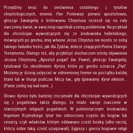
Przejdźmy teraz do omówienia ostatniego z tytułów
chrystologicznych, imienia
Pan
. Ponieważ pierwsi apostołowie,
głosząc Ewangelię o królowaniu Chrystusa rozeszli się na cały
ówczesny świat, w swej misji napotkali szereg problemów. Na przykład
dla chrześcijan wywodzących się ze środowiska helleńskiego,
mówiących po grecku, imię własne Jezus Chrystus nie niosło ze sobą
takiego ładunku treści, jak dla Żydów, dobrze znających Pisma Starego
Testamentu. Dlatego też, aby przybliżyć słuchaczom istotę objawienia
Jezusa Chrystusa, „Apostoł pogan” św. Paweł, głosząc Ewangelię,
tytułował Go określeniem
Kyrios
, które po grecku oznacza „Pan”.
Możemy je dzisiaj usłyszeć w odmienionej formie na początku każdej
litanii lub w liturgii podczas Mszy św., gdy śpiewamy
Kyrie eleison...
(Panie zmiłuj się nad nami...).
Słowo
Kyrios
było bardziej zrozumiałe dla chrześcijan wywodzących
się z pogaństwa także dlatego, że miało swoje znaczenie w
starożytnych religiach pogańskich. W politeistycznym środowisku
Imperium Rzymskiego tytuł ten odnoszono często do bogów lub
cesarzy, czyli władców, którym oddawano cześć boską (albo raczej,
którzy sobie taką cześć uzurpowali). Egipscy i greccy bogowie religii