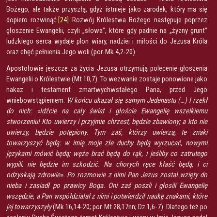
Bożego, ale także przyszłą, gdyż istnieje jako zarodek, który ma się
dopiero rozwinąć.
[24]
Rozwój Królestwa Bożego następuje poprzez
głoszenie Ewangelii, czyli „słowa”, które gdy padnie na „żyzny grunt”
ludzkiego serca wydaje plon wiary, nadziei i miłości do Jezusa Króla
oraz chęć pełnienia Jego woli (por. Mk 4,2-20).
Apostołowie jeszcze za życia Jezusa otrzymują polecenie głoszenia
Ewangelii o Królestwie (Mt 10,7). To wezwanie zostaje ponowione jako
nakaz i testament zmartwychwstałego Pana, przed Jego
wniebowstąpieniem:
W końcu ukazał się samym Jedenastu (…) I rzekł
do nich: «Idźcie na cały świat i głoście Ewangelię wszelkiemu
stworzeniu! Kto uwierzy i przyjmie chrzest, będzie zbawiony; a kto nie
uwierzy, będzie potępiony. Tym zaś, którzy uwierzą, te znaki
towarzyszyć będą: w imię moje złe duchy będą wyrzucać, nowymi
językami mówić będą; węże brać będą do rąk, i jeśliby co zatrutego
wypili, nie będzie im szkodzić. Na chorych ręce kłaść będą, i ci
odzyskają zdrowie». Po rozmowie z nimi Pan Jezus został wzięty do
nieba i zasiadł po prawicy Boga. Oni zaś poszli i głosili Ewangelię
wszędzie, a Pan współdziałał z nimi i potwierdził naukę znakami, które
jej towarzyszyły
(Mk 16,14-20; por. Mt 28,17nn; Dz 1,6-7). Dlatego też po