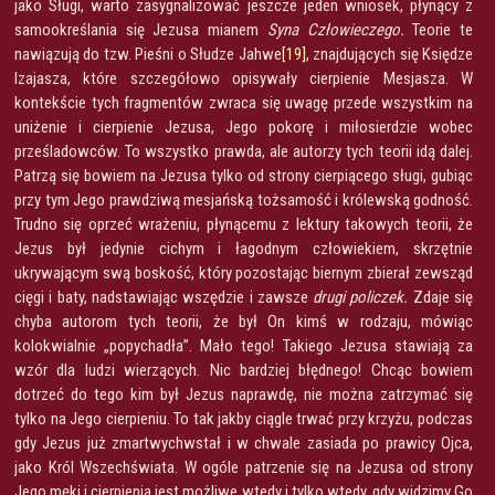
jako Sługi, warto zasygnalizować jeszcze jeden wniosek, płynący z
samookreślania się Jezusa mianem
Syna Człowieczego.
Teorie te
nawiązują do tzw. Pieśni o Słudze Jahwe
[19]
, znajdujących się Księdze
Izajasza, które szczegółowo opisywały cierpienie Mesjasza. W
kontekście tych fragmentów zwraca się uwagę przede wszystkim na
uniżenie i cierpienie Jezusa, Jego pokorę i miłosierdzie wobec
prześladowców. To wszystko prawda, ale autorzy tych teorii idą dalej.
Patrzą się bowiem na Jezusa tylko od strony cierpiącego sługi, gubiąc
przy tym Jego prawdziwą mesjańską tożsamość i królewską godność.
Trudno się oprzeć wrażeniu, płynącemu z lektury takowych teorii, że
Jezus był jedynie cichym i łagodnym człowiekiem, skrzętnie
ukrywającym swą boskość, który pozostając biernym zbierał zewsząd
cięgi i baty, nadstawiając wszędzie i zawsze
drugi policzek.
Zdaje się
chyba autorom tych teorii, że był On kimś w rodzaju, mówiąc
kolokwialnie „popychadła”. Mało tego! Takiego Jezusa stawiają za
wzór dla ludzi wierzących. Nic bardziej błędnego! Chcąc bowiem
dotrzeć do tego kim był Jezus naprawdę, nie można zatrzymać się
tylko na Jego cierpieniu. To tak jakby ciągle trwać przy krzyżu, podczas
gdy Jezus już zmartwychwstał i w chwale zasiada po prawicy Ojca,
jako Król Wszechświata. W ogóle patrzenie się na Jezusa od strony
Jego męki i cierpienia jest możliwe wtedy i tylko wtedy, gdy widzimy Go