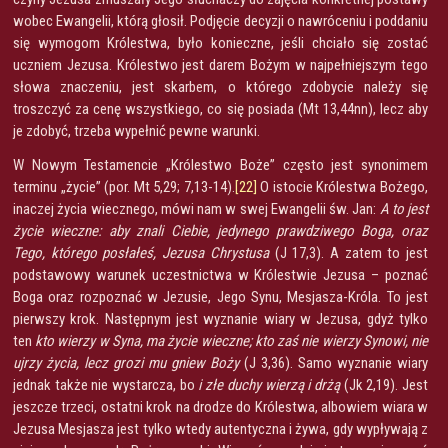
wobec Ewangelii, którą głosił. Podjęcie decyzji o nawróceniu i poddaniu
się wymogom Królestwa, było konieczne, jeśli chciało się zostać
uczniem Jezusa. Królestwo jest darem Bożym w najpełniejszym tego
słowa znaczeniu, jest skarbem, o którego zdobycie należy się
troszczyć za cenę wszystkiego, co się posiada (Mt 13,44nn), lecz aby
je zdobyć, trzeba wypełnić pewne warunki.
W Nowym Testamencie „Królestwo Boże” często jest synonimem
terminu „życie” (por. Mt 5,29; 7,13-14).
[22]
O istocie Królestwa Bożego,
inaczej życia wiecznego, mówi nam w swej Ewangelii św. Jan:
A to jest
życie wieczne: aby znali Ciebie, jedynego prawdziwego Boga, oraz
Tego, którego posłałeś, Jezusa Chrystusa
(J 17,3). A zatem to jest
podstawowy warunek uczestnictwa w Królestwie Jezusa – poznać
Boga oraz rozpoznać w Jezusie, Jego Synu, Mesjasza-Króla. To jest
pierwszy krok. Następnym jest wyznanie wiary w Jezusa, gdyż tylko
ten
kto wierzy w Syna, ma życie wieczne; kto zaś nie wierzy Synowi, nie
ujrzy życia, lecz grozi mu gniew Boży
(J 3,36). Samo wyznanie wiary
jednak także nie wystarcza, bo
i złe duchy wierzą i drżą
(Jk 2,19). Jest
jeszcze trzeci, ostatni krok na drodze do Królestwa, albowiem wiara w
Jezusa Mesjasza jest tylko wtedy autentyczna i żywa, gdy wypływają z